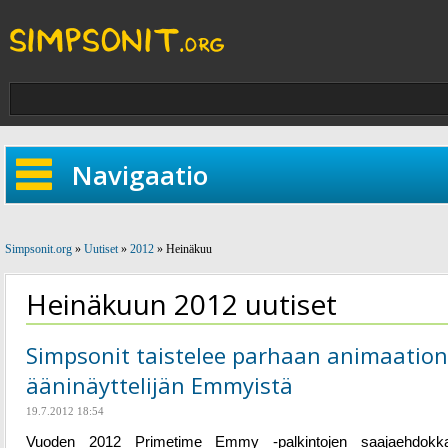
Navigaatio
Simpsonit.org
»
Uutiset
»
2012
» Heinäkuu
Heinäkuun 2012 uutiset
Simpsonit taistelee parhaan animaation
ääninäyttelijän Emmyistä
19.7.2012 18:54
Vuoden 2012 Primetime Emmy -palkintojen saajaehdokk