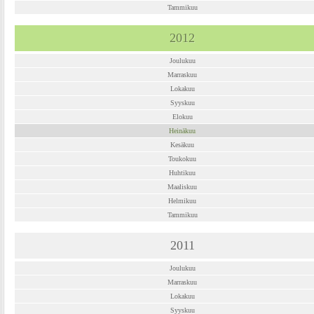
Tammikuu
2012
Joulukuu
Marraskuu
Lokakuu
Syyskuu
Elokuu
Heinäkuu
Kesäkuu
Toukokuu
Huhtikuu
Maaliskuu
Helmikuu
Tammikuu
2011
Joulukuu
Marraskuu
Lokakuu
Syyskuu