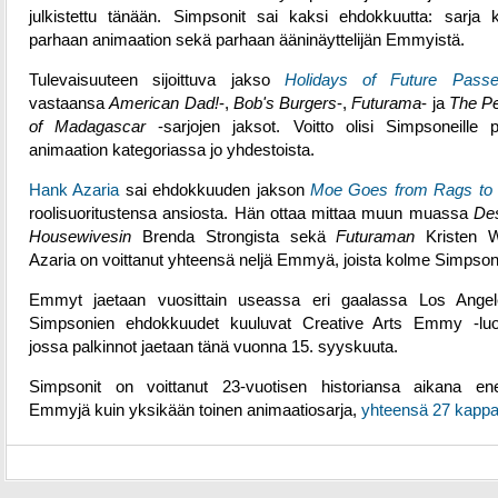
julkistettu tänään. Simpsonit sai kaksi ehdokkuutta: sarja ki
parhaan animaation sekä parhaan ääninäyttelijän Emmyistä.
Tulevaisuuteen sijoittuva jakso
Holidays of Future Pass
vastaansa
American Dad!
-,
Bob's Burgers
-,
Futurama
- ja
The P
of Madagascar
-sarjojen jaksot. Voitto olisi Simpsoneille 
animaation kategoriassa jo yhdestoista.
Hank Azaria
sai ehdokkuuden jakson
Moe Goes from Rags to 
roolisuoritustensa ansiosta. Hän ottaa mittaa muun muassa
De
Housewivesin
Brenda Strongista sekä
Futuraman
Kristen Wi
Azaria on voittanut yhteensä neljä Emmyä, joista kolme Simpson
Emmyt jaetaan vuosittain useassa eri gaalassa Los Angel
Simpsonien ehdokkuudet kuuluvat Creative Arts Emmy -luo
jossa palkinnot jaetaan tänä vuonna 15. syyskuuta.
Simpsonit on voittanut 23-vuotisen historiansa aikana e
Emmyjä kuin yksikään toinen animaatiosarja,
yhteensä 27 kappa