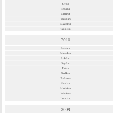
Elokuu
Heinäkuu
Kesäkuu
Toukokuu
Maaliskuu
Tammikuu
2010
Joulukuu
Marraskuu
Lokakuu
Syyskuu
Elokuu
Kesäkuu
Toukokuu
Huhtikuu
Maaliskuu
Helmikuu
Tammikuu
2009