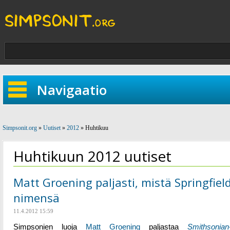
Navigaatio
Simpsonit.org
»
Uutiset
»
2012
» Huhtikuu
Huhtikuun 2012 uutiset
Matt Groening paljasti, mistä Springfield
nimensä
11.4.2012 15:59
Simpsonien luoja
Matt Groening
paljastaa
Smithsonian