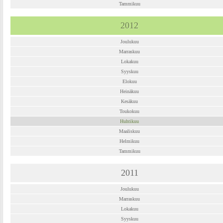
Tammikuu
2012
Joulukuu
Marraskuu
Lokakuu
Syyskuu
Elokuu
Heinäkuu
Kesäkuu
Toukokuu
Huhtikuu
Maaliskuu
Helmikuu
Tammikuu
2011
Joulukuu
Marraskuu
Lokakuu
Syyskuu