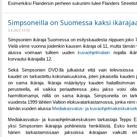
Esimerkiksi Flandersin perheen sukunimi tulee Flanders Streetist
Simpsoneilla on Suomessa kaksi ikäraja
3.4.2012 15:35
Simpsonien ikäraja Suomessa on esityskaudesta riippuen joko 7 
Vielä viime vuonna joidenkin kausien ikäraja oli 11, mutta tämän
alussa voimaan tulleen uuden
kuvaohjelmalain
nojalla ikä
korvautui ikärajalla 12.
Sekä Simpsonien DVD:llä julkaistut että vain televisiossa e
kaudet on tarkastettu kokonaisuuksina, joten jokaisella kauden j
on sama ikäraja. Ikäraja määräytyy kauden haitallisimman
perusteella, eli vaikka periaatteessa joku jakso voisi olla
harmittomampi, niillä on sama ikäraja. Simpsoneita on tark
vuodesta 1999 lähtien Valtion elokuvatarkastamossa, jonka nimi 
tämän vuoden alussa
Mediakasvatus- ja kuvaohjelmakeskuksek
Mediakasvatus- ja kuvaohjelmakeskuksen tarkastaja Teppo 
yksi Simpsonien ikärajoja pohtineista henkilöistä. Esko kerto
hänen tarkastamissaan jaksoissa ikärajaan vaikutti erit