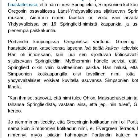
haastattelussa
, että hän nimesi Springfieldin, Simpsonien kotika
Oregonin osavaltiossa Länsi-Yhdysvalloissa sijaitsevan Spring
mukaan. Aiemmin nimen taustaa on voitu vain arvailla,
Yhdysvalloissa on 16 Springfield-nimistä kaupunkia ja u
pienempiä paikkakuntia.
Portlandin kaupungissa Oregonissa varttunut Groening 
haastattelussa katselleensa lapsena
Isä tietää kaiken
-televisi
Hän oli innoissaan, kun luuli sen sijoittuvan kotiosavalt
sijaitsevaan Springfieldiin. Myöhemmin hänelle selvisi, että
Springfield olikin vain kuvitteellinen paikka. Hän halusi, et
Simpsonien kotikaupungilla olisi tavallinen nimi, jotta
yhdysvaltalaiset voisivat kuvitella asuvansa Simpsonien kot
lähellä.
"Kun ihmiset sanovat, että nimi tulee Ohion, Massachusettsin ta
tahansa Springfieldistä, vastaan aina, että jep, niin tulee", G
kertoo.
Jo aiemmin on tiedetty, että Groeningin kotikadun nimi oli Portl
sama kuin Simpsonien kotikadun nimi, eli Evergreen Terrace.
nimennyt myös joitakin hahmojaan Portlandin katujen m