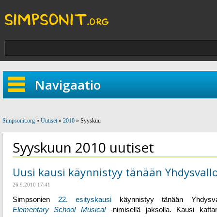
Navigaatio
Simpsonit.org
»
Uutiset
»
2010
» Syyskuu
Syyskuun 2010 uutiset
Uusi kausi käynnistyy tänään Yhdysvall
26.9.2010 17:41
Simpsonien
22. esityskausi
käynnistyy tänään Yhdysval
Elementary School Musical
-nimisellä jaksolla. Kausi katt