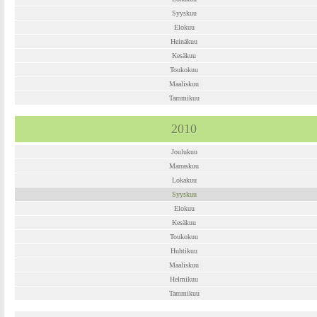
Syyskuu
Elokuu
Heinäkuu
Kesäkuu
Toukokuu
Maaliskuu
Tammikuu
2010
Joulukuu
Marraskuu
Lokakuu
Syyskuu
Elokuu
Kesäkuu
Toukokuu
Huhtikuu
Maaliskuu
Helmikuu
Tammikuu