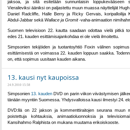
jaksoa, ja sitä esitetään sunnuntaisin loppukevääseen s
Vieraileviksi ääniksi on paljastettu muun muassa näyttelijät Hugh
Daniel Radcliffe, Halle Berry ja Ricky Gervais, koripalloilija
Abdul-Jabbar sekä
Wallace ja Gromit
-vaha-animaation nimihah
Suomen televisioon 22. kautta saadaan odottaa vielä pitkä tovi
edes 21. kauden esittämisajankohdaa ei ole vielä ilmoitettu.
Simpsonien tekijöiden ja tuotantoyhtiö Foxin välinen sopimus
esittämisestä on voimassa 22. kauden loppuun saakka. Todenn
on, että sopimus uusitaan kauden aikana.
13. kausi nyt kaupoissa
24.9.2010 15:58
Simpsonien
13. kauden
DVD on parin viikon viivästymisen jälkee
tänään myyntiin Suomessa. Yhdysvalloissa kausi ilmestyi 24. el
DVD:llä on 22 jakson ja kommenttiraitojen seurana muun 
poistettuja kohtauksia, animaatioluonnoksia ja televisiomai
Kansihahmo Ralphista on mukana muutama erikoiskooste.