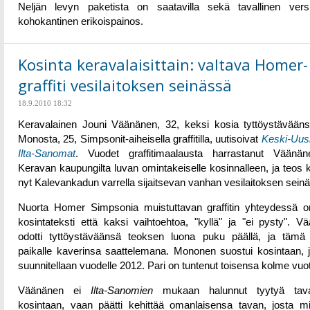
Neljän levyn paketista on saatavilla sekä tavallinen vers
kohokantinen erikoispainos.
Kosinta keravalaisittain: valtava Homer-
graffiti vesilaitoksen seinässä
18.9.2010 18:32
Keravalainen Jouni Väänänen, 32, keksi kosia tyttöystävääns
Monosta, 25, Simpsonit-aiheisella graffitilla, uutisoivat
Keski-Uus
Ilta-Sanomat
. Vuodet graffitimaalausta harrastanut Väänä
Keravan kaupungilta luvan omintakeiselle kosinnalleen, ja teos k
nyt Kalevankadun varrella sijaitsevan vanhan vesilaitoksen seinä
Nuorta Homer Simpsonia muistuttavan graffitin yhteydessä 
kosintateksti että kaksi vaihtoehtoa, "kyllä" ja "ei pysty". V
odotti tyttöystäväänsä teoksen luona puku päällä, ja tämä
paikalle kaverinsa saattelemana. Mononen suostui kosintaan, j
suunnitellaan vuodelle 2012. Pari on tuntenut toisensa kolme vuot
Väänänen ei
Ilta-Sanomien
mukaan halunnut tyytyä taval
kosintaan, vaan päätti kehittää omanlaisensa tavan, josta miel