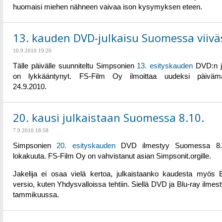
huomaisi miehen nähneen vaivaa ison kysymyksen eteen.
13. kauden DVD-julkaisu Suomessa viivä
10.9.2010 19:20
Tälle päivälle suunniteltu Simpsonien
13. esityskauden
DVD:n j
on lykkääntynyt. FS-Film Oy ilmoittaa uudeksi päivämä
24.9.2010.
20. kausi julkaistaan Suomessa 8.10.
7.9.2010 18:58
Simpsonien
20. esityskauden
DVD ilmestyy Suomessa 8.
lokakuuta. FS-Film Oy on vahvistanut asian Simpsonit.orgille.
Jakelija ei osaa vielä kertoa, julkaistaanko kaudesta myös B
versio, kuten Yhdysvalloissa tehtiin. Siellä DVD ja Blu-ray ilmest
tammikuussa.