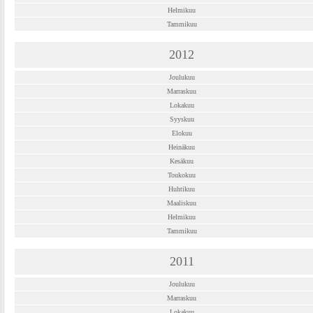
Helmikuu
Tammikuu
2012
Joulukuu
Marraskuu
Lokakuu
Syyskuu
Elokuu
Heinäkuu
Kesäkuu
Toukokuu
Huhtikuu
Maaliskuu
Helmikuu
Tammikuu
2011
Joulukuu
Marraskuu
Lokakuu