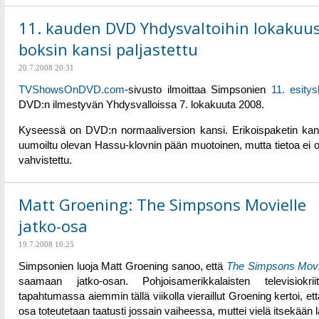
11. kauden DVD Yhdysvaltoihin lokakuus
boksin kansi paljastettu
20.7.2008 20:31
TVShowsOnDVD.com
-sivusto ilmoittaa Simpsonien
11. esity
DVD:n ilmestyvän Yhdysvalloissa 7. lokakuuta 2008.
Kyseessä on DVD:n normaaliversion kansi. Erikoispaketin ka
uumoiltu olevan Hassu-klovnin pään muotoinen, mutta tietoa ei ol
vahvistettu.
Matt Groening: The Simpsons Movielle
jatko-osa
19.7.2008 16:25
Simpsonien luoja Matt Groening sanoo, että
The Simpsons Mov
saamaan jatko-osan. Pohjoisamerikkalaisten televisiokriit
tapahtumassa aiemmin tällä viikolla vieraillut Groening kertoi, ett
osa toteutetaan taatusti jossain vaiheessa, muttei vielä itsekään 