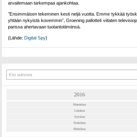
arvailemaan tarkempaa ajankohtaa.
"Ensimmäisen tekeminen kesti neljä vuotta. Emme tykkää työsk
yhtään nykyistä kovemmin", Groening pallotteli viitaten televisio
parissa ahertavaan tuotantotiimiinsä.
(Lähde:
Digital Spy
)
2016
Marraskuu
Lokakuu
Syyskuu
Toukokuu
Helmikuu