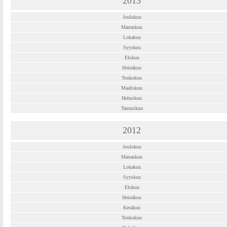
2013
Joulukuu
Marraskuu
Lokakuu
Syyskuu
Elokuu
Heinäkuu
Toukokuu
Maaliskuu
Helmikuu
Tammikuu
2012
Joulukuu
Marraskuu
Lokakuu
Syyskuu
Elokuu
Heinäkuu
Kesäkuu
Toukokuu