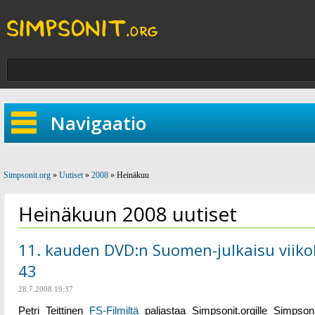
Navigaatio
Simpsonit.org
»
Uutiset
»
2008
» Heinäkuu
Heinäkuun 2008 uutiset
11. kauden DVD:n Suomen-julkaisu viiko
43
28.7.2008 19:37
Petri Teittinen
FS-Filmiltä
paljastaa Simpsonit.orgille Simpso