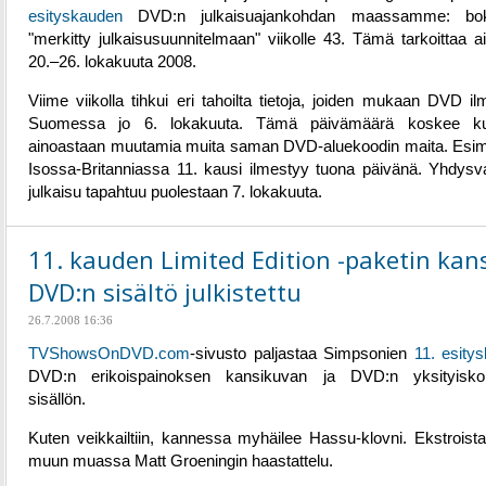
esityskauden
DVD:n julkaisuajankohdan maassamme: bo
"merkitty julkaisusuunnitelmaan" viikolle 43. Tämä tarkoittaa ai
20.–26. lokakuuta 2008.
Viime viikolla tihkui eri tahoilta tietoja, joiden mukaan DVD il
Suomessa jo 6. lokakuuta. Tämä päivämäärä koskee kui
ainoastaan muutamia muita saman DVD-aluekoodin maita. Esim
Isossa-Britanniassa 11. kausi ilmestyy tuona päivänä. Yhdysva
julkaisu tapahtuu puolestaan 7. lokakuuta.
11. kauden Limited Edition -paketin kans
DVD:n sisältö julkistettu
26.7.2008 16:36
TVShowsOnDVD.com
-sivusto paljastaa Simpsonien
11. esity
DVD:n erikoispainoksen kansikuvan ja DVD:n yksityiskoh
sisällön.
Kuten veikkailtiin, kannessa myhäilee Hassu-klovni. Ekstroista
muun muassa Matt Groeningin haastattelu.