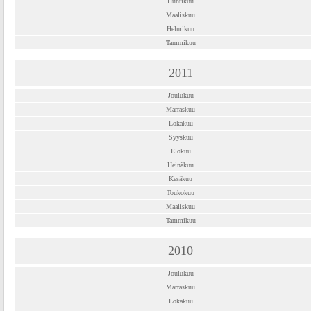
Huhtikuu
Maaliskuu
Helmikuu
Tammikuu
2011
Joulukuu
Marraskuu
Lokakuu
Syyskuu
Elokuu
Heinäkuu
Kesäkuu
Toukokuu
Maaliskuu
Tammikuu
2010
Joulukuu
Marraskuu
Lokakuu