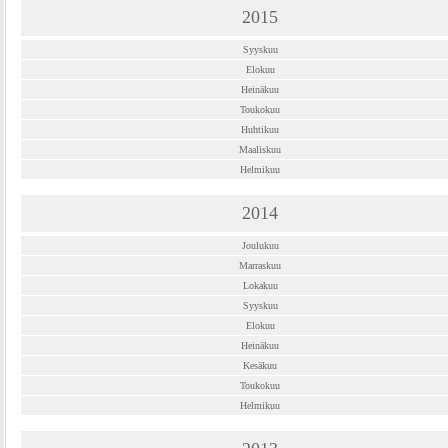
2015
Syyskuu
Elokuu
Heinäkuu
Toukokuu
Huhtikuu
Maaliskuu
Helmikuu
2014
Joulukuu
Marraskuu
Lokakuu
Syyskuu
Elokuu
Heinäkuu
Kesäkuu
Toukokuu
Helmikuu