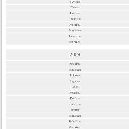
Syyskuu
Elokuu
Kesäkuu
Toukokuu
Huhtikuu
Maaliskuu
Helmikuu
Tammikuu
2009
Joulukuu
Marraskuu
Lokakuu
Syyskuu
Elokuu
Heinäkuu
Kesäkuu
Toukokuu
Huhtikuu
Maaliskuu
Helmikuu
Tammikuu