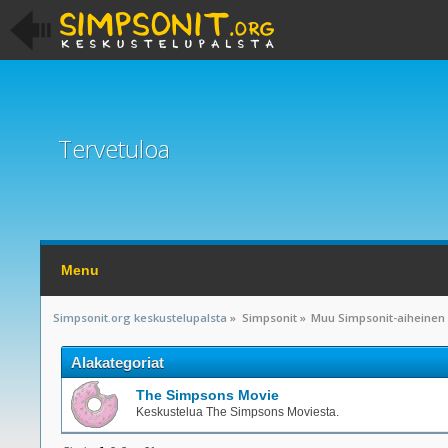
Tervetuloa
Menu
Simpsonit.org keskustelupalsta
»
Simpsonit
»
Muu Simpsonit-aiheinen
Alakategoriat
The Simpsons Movie
Keskustelua The Simpsons Moviesta.