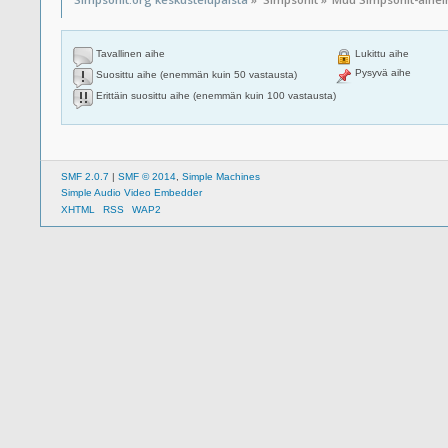
Tavallinen aihe
Lukittu aihe
Pysyvä aihe
Suosittu aihe (enemmän kuin 50 vastausta)
Erittäin suosittu aihe (enemmän kuin 100 vastausta)
SMF 2.0.7
|
SMF © 2014
,
Simple Machines
Simple Audio Video Embedder
XHTML
RSS
WAP2