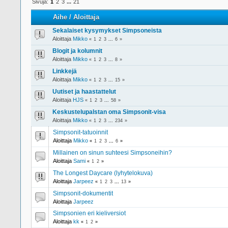
Sivuja:
1
2
3
...
21
Aihe
/
Aloittaja
Sekalaiset kysymykset Simpsoneista
Aloittaja
Mikko
«
1
2
3
...
6
»
Blogit ja kolumnit
Aloittaja
Mikko
«
1
2
3
...
8
»
Linkkejä
Aloittaja
Mikko
«
1
2
3
...
15
»
Uutiset ja haastattelut
Aloittaja
HJS
«
1
2
3
...
58
»
Keskustelupalstan oma Simpsonit-visa
Aloittaja
Mikko
«
1
2
3
...
234
»
Simpsonit-tatuoinnit
Aloittaja
Mikko
«
1
2
3
...
6
»
Millainen on sinun suhteesi Simpsoneihin?
Aloittaja
Sami
«
1
2
»
The Longest Daycare (lyhytelokuva)
Aloittaja
Jarpeez
«
1
2
3
...
13
»
Simpsonit-dokumentit
Aloittaja
Jarpeez
Simpsonien eri kieliversiot
Aloittaja
kk
«
1
2
»