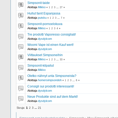
Simpsonit-taide
Aloittaja
Mikko
«
1
2
3
...
27
»
Hullut fanit Espanjassa
Aloittaja
putsku
«
1
2
3
...
7
»
Simpsonit-pornoelokuva
Aloittaja
Mikko
«
1
2
3
4
»
Tre prodotti Vaporesso consigliati!
Aloittaja
dysdylcom
Woomi Vape ist einen Kauf wert!
Aloittaja
dysdylcom
Viittaukset Simpsoneihin
Aloittaja
Mikko
«
1
2
3
...
33
»
Simpsonit-kilpailut
Aloittaja
Mikko
Oletko nähnyt unta Simpsoneista?
Aloittaja
homersimpsondoh
«
1
2
3
...
6
»
Consigli sui prodotti interessanti!
Aloittaja
dysdylcom
Neue Produkte sind auf dem Markt!
Aloittaja
dysdylcom
Sivuja:
1
2
3
...
21
Simpsonit.org keskustelupalsta
»
Simpsonit
»
Muu Simpsonit-aihe