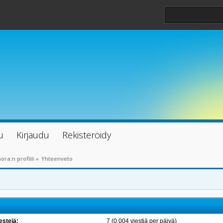
u
Kirjaudu
Rekisteröidy
ra:n profiili
»
Yhteenveto
estejä:
7 (0.004 viestiä per päivä)