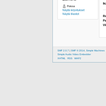
Ik
Poissa
Näytä kirjoitukset
Näytä tilastot
Re
Pa
Vi
SMF 2.0.7
|
SMF © 2014
,
Simple Machines
Simple Audio Video Embedder
XHTML
RSS
WAP2