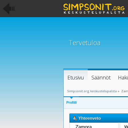
Tervetuloa
Etusivu
Säännöt
Hak
Simpsonit.org keskustelupalsta
»
Zamo
Profiili
Yhteenveto
Zamora 
Vi