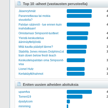
Top 10 -aiheet (vastausten perusteella)
Jäsenryhmät
Parannettavaa tai mokia
sivustolla?
Palstan säännöt - lue ennen kuin
inahdatkaan!
Omistamasi Simpsonit-tuotteet
Yleistä keskustelua
ääninäyttelijöistä
Mitä kautta päädyit tänne?
Stability Jones misses Dolphins1st
train down below fresh teach
Keskustelupalstan oma Simpsonit-
visa
Lionel Hutz
Kertakäyttöhahmot
Eniten uusien aiheiden aloituksia
upamfva
Torrent19
dysdylcom
miniming