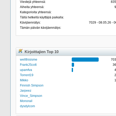
Viestejä yhteensä:
83
Aiheita yhteensä:
Kategorioita yhteensä:
Tällä hetkellä käyttäjiä paikalla:
Kävijäennätys:
7029 - 08.05.26 - 0
Tämän päivän kävijäennätys:
Kirjoittajien Top 10
wellthisisme
70
FrankJScott
3
upamfva
Torrent19
Mikko
Finnish Simpson
Jarpeez
Vince_Simpson
Monorail
dysdylcom