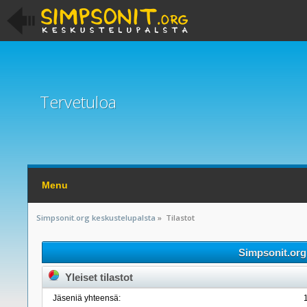
Tervetuloa
Menu
Simpsonit.org keskustelupalsta
»
Tilastot
Simpsonit.org 
Yleiset tilastot
Jäseniä yhteensä: