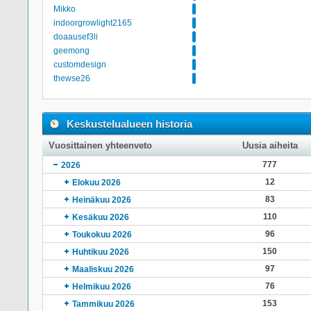
Mikko
indoorgrowlight2165
doaausef3li
geemong
customdesign
thewse26
Keskustelualueen historia
Vuosittainen yhteenveto
Uusia aiheita
777
2026
12
Elokuu 2026
83
Heinäkuu 2026
110
Kesäkuu 2026
96
Toukokuu 2026
150
Huhtikuu 2026
97
Maaliskuu 2026
76
Helmikuu 2026
153
Tammikuu 2026