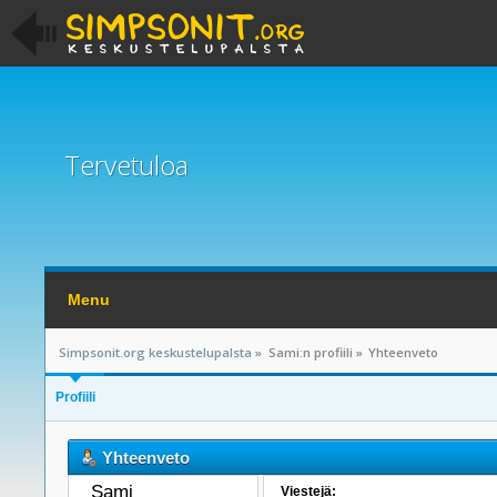
Tervetuloa
Menu
Simpsonit.org keskustelupalsta
»
Sami:n profiili
»
Yhteenveto
Profiili
Yhteenveto
Sami 
Viestejä: