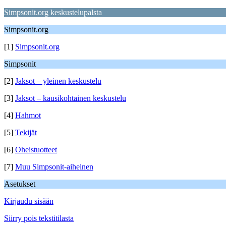
Simpsonit.org keskustelupalsta
Simpsonit.org
[1]
Simpsonit.org
Simpsonit
[2]
Jaksot – yleinen keskustelu
[3]
Jaksot – kausikohtainen keskustelu
[4]
Hahmot
[5]
Tekijät
[6]
Oheistuotteet
[7]
Muu Simpsonit-aiheinen
Asetukset
Kirjaudu sisään
Siirry pois tekstitilasta