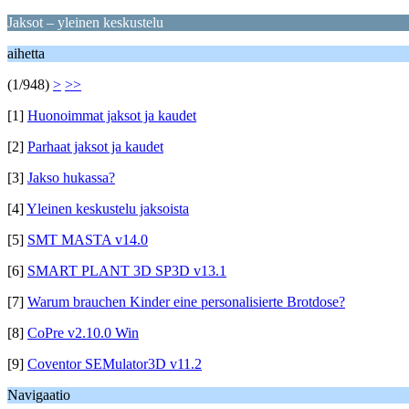
Jaksot – yleinen keskustelu
aihetta
(1/948)
>
>>
[1]
Huonoimmat jaksot ja kaudet
[2]
Parhaat jaksot ja kaudet
[3]
Jakso hukassa?
[4]
Yleinen keskustelu jaksoista
[5]
SMT MASTA v14.0
[6]
SMART PLANT 3D SP3D v13.1
[7]
Warum brauchen Kinder eine personalisierte Brotdose?
[8]
CoPre v2.10.0 Win
[9]
Coventor SEMulator3D v11.2
Navigaatio