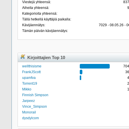
Viestejä yhteensä:
83
Aiheita yhteensä:
Kategorioita yhteensä:
Tällä hetkellä käyttäjiä paikalla:
Kävijäennätys:
7029 - 08.05.26 - 0
Tämän päivän kävijäennätys:
Kirjoittajien Top 10
wellthisisme
70
FrankJScott
3
upamfva
Torrent19
Mikko
Finnish Simpson
Jarpeez
Vince_Simpson
Monorail
dysdylcom