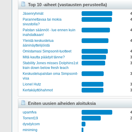
Top 10 -aiheet (vastausten perusteella)
Jäsenryhmät
Parannettavaa tai mokia
sivustolla?
Palstan säännöt - lue ennen kuin
inahdatkaan!
Yleistä keskustelua
ääninäyttelijöistä
Omistamasi Simpsonit-tuotteet
Mitä kautta päädyit tänne?
Stability Jones misses Dolphins1st
train down below fresh teach
Keskustelupalstan oma Simpsonit-
visa
Lionel Hutz
Kertakäyttöhahmot
Eniten uusien aiheiden aloituksia
upamfva
Torrent19
dysdylcom
miniming