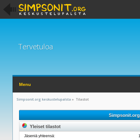
Tervetuloa
Menu
Simpsonit.org keskustelupalsta
»
Tilastot
Simpsonit.org 
Yleiset tilastot
Jäseniä yhteensä: