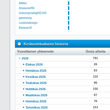
Mikko
doaausef3li
indoorgrowlight2165
geemong
customdesign
thewse26
Keskustelualueen historia
Vuosittainen yhteenveto
Uusia aiheita
791
2026
26
Elokuu 2026
83
Heinäkuu 2026
110
Kesäkuu 2026
96
Toukokuu 2026
150
Huhtikuu 2026
97
Maaliskuu 2026
76
Helmikuu 2026
153
Tammikuu 2026