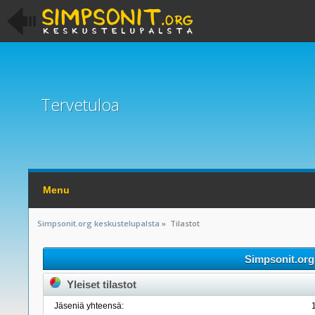
Tervetuloa
Menu
Simpsonit.org keskustelupalsta
»
Tilastot
Simpsonit.org 
Yleiset tilastot
Jäseniä yhteensä: