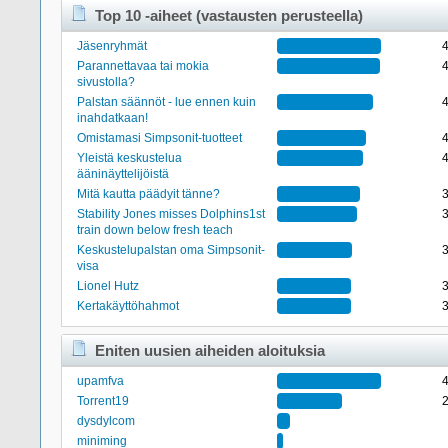
Top 10 -aiheet (vastausten perusteella)
Jäsenryhmät
Parannettavaa tai mokia
sivustolla?
Palstan säännöt - lue ennen kuin
inahdatkaan!
Omistamasi Simpsonit-tuotteet
Yleistä keskustelua
ääninäyttelijöistä
Mitä kautta päädyit tänne?
Stability Jones misses Dolphins1st
train down below fresh teach
Keskustelupalstan oma Simpsonit-
visa
Lionel Hutz
Kertakäyttöhahmot
Eniten uusien aiheiden aloituksia
upamfva
Torrent19
dysdylcom
miniming