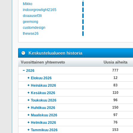
Mikko
indoorgrowlight2165
doaausef3li
geemong
customdesign
thewse26
Keskustelualueen historia
Vuosittainen yhteenveto
Uusia aiheita
777
2026
12
Elokuu 2026
83
Heinäkuu 2026
110
Kesäkuu 2026
96
Toukokuu 2026
150
Huhtikuu 2026
97
Maaliskuu 2026
76
Helmikuu 2026
153
Tammikuu 2026