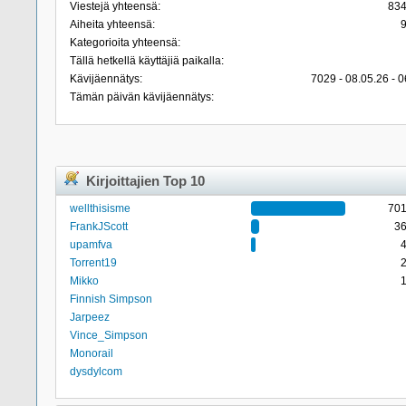
Viestejä yhteensä:
83
Aiheita yhteensä:
Kategorioita yhteensä:
Tällä hetkellä käyttäjiä paikalla:
Kävijäennätys:
7029 - 08.05.26 - 0
Tämän päivän kävijäennätys:
Kirjoittajien Top 10
wellthisisme
70
FrankJScott
3
upamfva
Torrent19
Mikko
Finnish Simpson
Jarpeez
Vince_Simpson
Monorail
dysdylcom