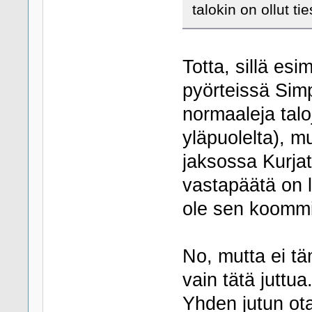
talokin on ollut t
Totta, sillä es
pyörteissä Simp
normaaleja talo
yläpuolelta), m
jaksossa Kurja
vastapäätä on 
ole sen koommi
No, mutta ei tä
vain tätä juttua
Yhden jutun ota