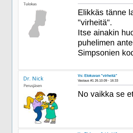
Elikkäs tänne l
"virheitä".
Itse ainakin h
puhelimen anten
Simpsonien kodi
Vs: Elokuvan "virheitä"
Dr. Nick
Vastaus #1 26.10.09 - 16:33
No vaikka se et