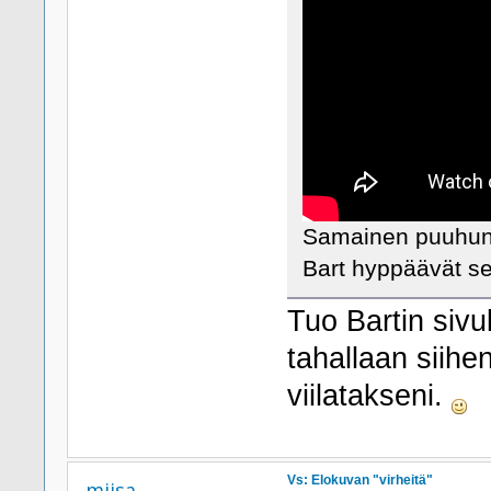
Samainen puuhun 
Bart hyppäävät sen
Tuo Bartin sivu
tahallaan siihe
viilatakseni.
Vs: Elokuvan "virheitä"
miisa