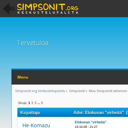
Tervetuloa
Menu
Simpsonit.org keskustelupalsta
»
Simpsonit
»
Muu Simpsonit-aiheinen
Sivuja:
1
2
3
...
5
Kirjoittaja
Aihe: Elokuvan "virheitä" (
Elokuvan "virheitä"
He-Komazu
23.10.09 - 21:27