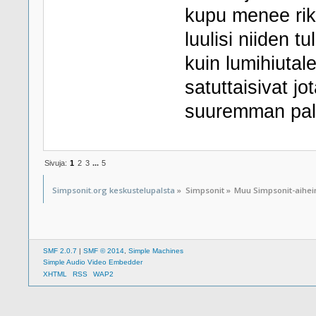
kupu menee rikk
luulisi niiden 
kuin lumihiutale
satuttaisivat jo
suuremman pala
Sivuja:
1
2
3
...
5
Simpsonit.org keskustelupalsta
»
Simpsonit
»
Muu Simpsonit-aihe
SMF 2.0.7
|
SMF © 2014
,
Simple Machines
Simple Audio Video Embedder
XHTML
RSS
WAP2