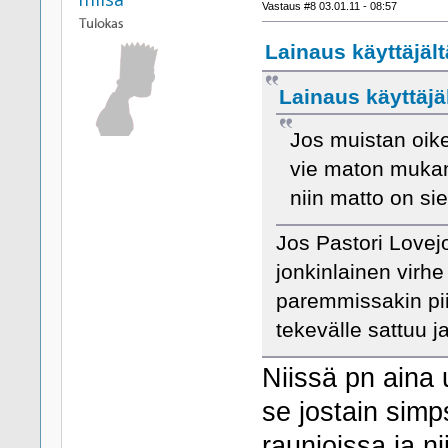
Vastaus #8 03.01.11 - 08:57
Lainaus käyttäjäl
Lainaus käyttäjä
Jos muistan oike
vie maton mukana
niin matto on sie
Jos Pastori Lovej
jonkinlainen virh
paremmissakin pi
tekevälle sattuu j
Niissä pn aina 
se jostain simp
raunioissa ja nii