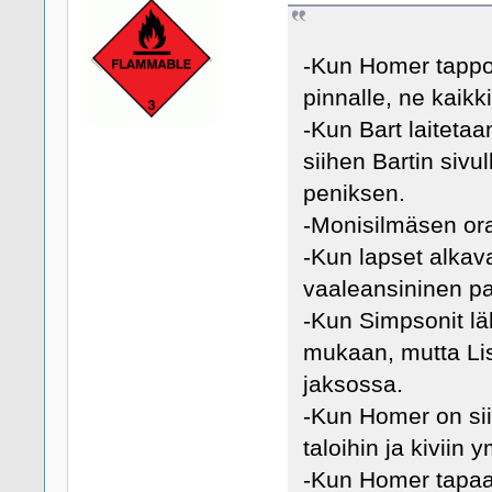
-Kun Homer tappo n
pinnalle, ne kaikk
-Kun Bart laitetaa
siihen Bartin sivu
peniksen.
-Monisilmäsen or
-Kun lapset alkava
vaaleansininen pai
-Kun Simpsonit lä
mukaan, mutta Li
jaksossa.
-Kun Homer on sii
taloihin ja kiviin
-Kun Homer tapaa 