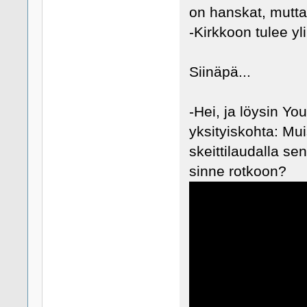
on hanskat, mutt
-Kirkkoon tulee y
Siinäpä...
-Hei, ja löysin Y
yksityiskohta: Mui
skeittilaudalla se
sinne rotkoon?