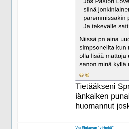
Jos Pastori Lov
siinä jonkinlain
paremmissakin p
Ja tekevälle sat
Niissä pn aina uud
simpsoneilta kun n
olla lisää mattoja 
sanon minä kyllä n
Tietääkseni Spri
iänkaiken puna
huomannut josk
Vs: Elokuvan "virheitä"