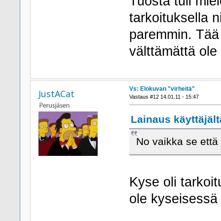
Tuosta tuli mie
tarkoituksella ni
paremmin. Tää o
välttämättä ole
Vs: Elokuvan "virheitä"
JustACat
Vastaus #12 14.01.11 - 15:47
Lainaus käyttäjältä
No vaikka se että
Kyse oli tarkoi
ole kyseisessä