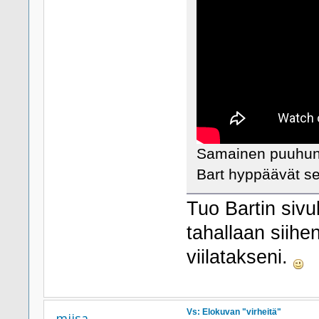
Samainen puuhun 
Bart hyppäävät sen
Tuo Bartin sivu
tahallaan siihe
viilatakseni.
Vs: Elokuvan "virheitä"
miisa