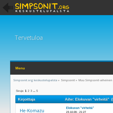
Tervetuloa
Menu
Simpsonit.org keskustelupalsta
»
Simpsonit
»
Muu Simpsonit-aiheinen
Sivuja:
1
2
3
...
5
Kirjoittaja
Aihe: Elokuvan "virheitä" (
Elokuvan "virheitä"
He-Komazu
23.10.09 - 21:27