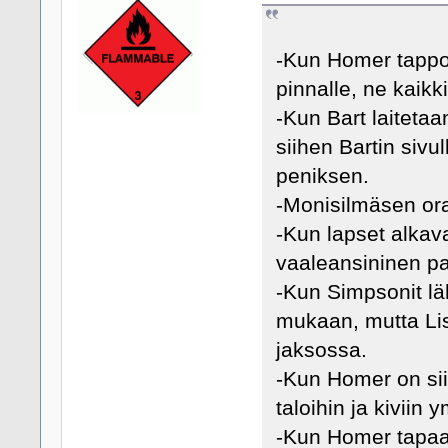
-Kun Homer tappo n
pinnalle, ne kaikk
-Kun Bart laitetaa
siihen Bartin sivu
peniksen.
-Monisilmäsen or
-Kun lapset alkava
vaaleansininen pai
-Kun Simpsonit lä
mukaan, mutta Li
jaksossa.
-Kun Homer on sii
taloihin ja kiviin
-Kun Homer tapaa 