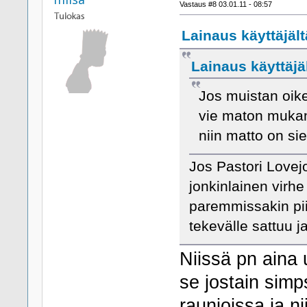
Vastaus #8 03.01.11 - 08:57
Lainaus käyttäjäl
Lainaus käyttäjä
Jos muistan oike
vie maton mukana
niin matto on sie
Jos Pastori Lovej
jonkinlainen virh
paremmissakin pi
tekevälle sattuu j
Niissä pn aina 
se jostain simp
raunioissa ja nii