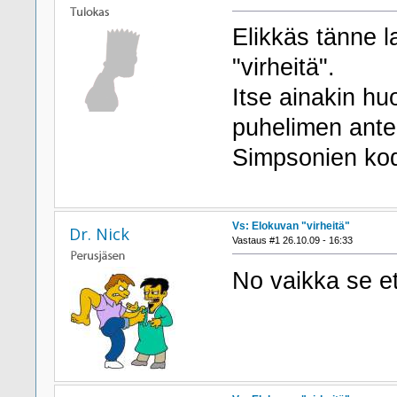
Elikkäs tänne l
"virheitä".
Itse ainakin h
puhelimen anten
Simpsonien kodi
Vs: Elokuvan "virheitä"
Dr. Nick
Vastaus #1 26.10.09 - 16:33
No vaikka se et