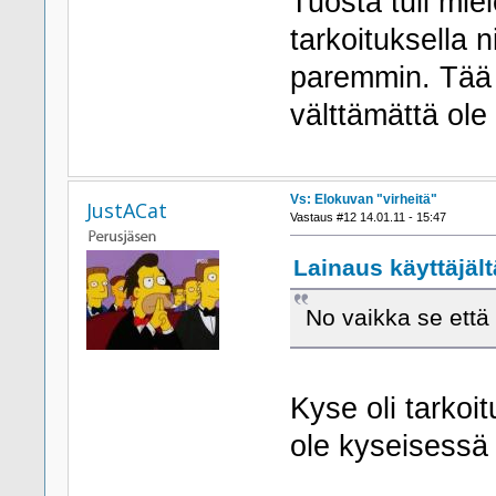
Tuosta tuli mie
tarkoituksella ni
paremmin. Tää o
välttämättä ole
Vs: Elokuvan "virheitä"
JustACat
Vastaus #12 14.01.11 - 15:47
Lainaus käyttäjältä
No vaikka se että
Kyse oli tarkoi
ole kyseisessä