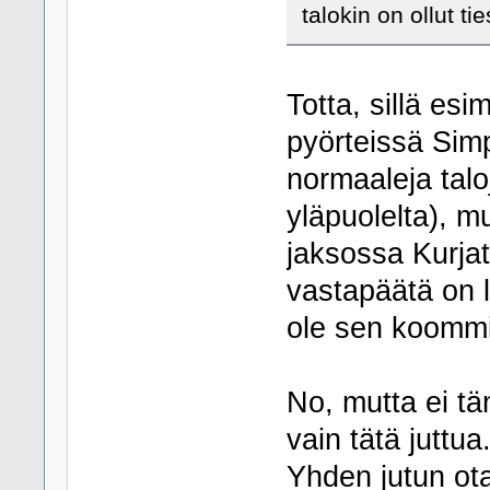
talokin on ollut t
Totta, sillä es
pyörteissä Simp
normaaleja talo
yläpuolelta), m
jaksossa Kurja
vastapäätä on 
ole sen koommi
No, mutta ei tä
vain tätä juttua
Yhden jutun ota