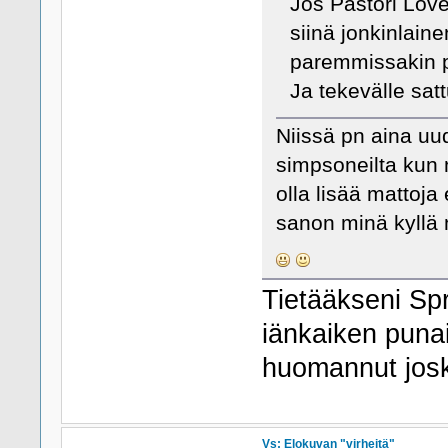
Jos Pastori Lov
siinä jonkinlain
paremmissakin p
Ja tekevälle sat
Niissä pn aina uud
simpsoneilta kun n
olla lisää mattoja 
sanon minä kyllä n
Tietääkseni Spri
iänkaiken puna
huomannut josk
Vs: Elokuvan "virheitä"