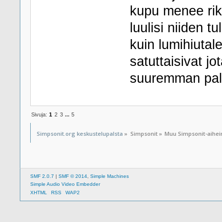
kupu menee rikk
luulisi niiden 
kuin lumihiutale
satuttaisivat jo
suuremman pala
Sivuja:
1
2
3
...
5
Simpsonit.org keskustelupalsta
»
Simpsonit
»
Muu Simpsonit-aihe
SMF 2.0.7
|
SMF © 2014
,
Simple Machines
Simple Audio Video Embedder
XHTML
RSS
WAP2