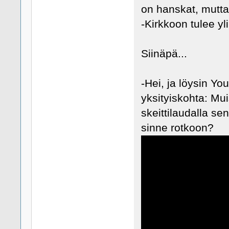
on hanskat, mutt
-Kirkkoon tulee y
Siinäpä...
-Hei, ja löysin Y
yksityiskohta: Mui
skeittilaudalla se
sinne rotkoon?