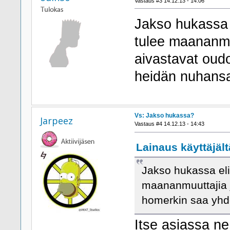
Vastaus #3 14.12.13 - 14:06
Jakso hukassa e
tulee maananmuu
aivastavat oud
heidän nuhans
Vs: Jakso hukassa?
Jarpeez
Vastaus #4 14.12.13 - 14:43
Lainaus käyttäjält
Jakso hukassa eli 
maananmuuttajia jo
homerkin saa yh
Itse asiassa ne