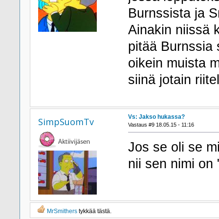
Burnssista ja S
Ainakin niissä 
pitää Burnssia s
oikein muista m
siinä jotain riite
Vs: Jakso hukassa?
SimpSuomTv
Vastaus #9 18.05.15 - 11:16
Jos se oli se 
nii sen nimi on "
MrSmithers
tykkää tästä.