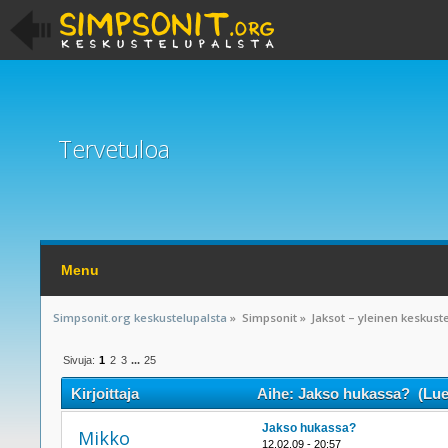
Tervetuloa
Menu
Simpsonit.org keskustelupalsta
»
Simpsonit
»
Jaksot – yleinen keskust
Sivuja:
1
2
3
...
25
Kirjoittaja
Aihe: Jakso hukassa? (Luet
Jakso hukassa?
Mikko
12.02.09 - 20:57