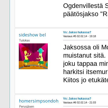
Ogdenvillestä S
päätösjakso "Ra
Vs: Jakso hukassa?
sideshow bel
Vastaus #5 02.02.14 - 19:18
Jaksossa oli M
muistanut sitä.
joku tappaa min
harkitsi itsemu
Kiitos jo etukät
Vs: Jakso hukassa?
homersimpsondoh
Vastaus #6 02.02.14 - 21:03