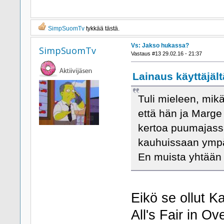
SimpSuomTv
tykkää tästä.
Vs: Jakso hukassa?
SimpSuomTv
Vastaus #13 29.02.16 - 21:37
Lainaus käyttäjält
Tuli mieleen, mikä 
että hän ja Marge 
kertoa puumajassa
kauhuissaan ymp
En muista yhtään 
Eikö se ollut K
All's Fair in 