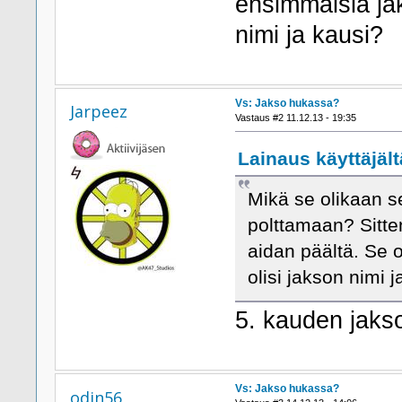
ensimmäisiä jak
nimi ja kausi?
Vs: Jakso hukassa?
Jarpeez
Vastaus #2 11.12.13 - 19:35
Lainaus käyttäjältä
Mikä se olikaan s
polttamaan? Sitten
aidan päältä. Se o
olisi jakson nimi 
5. kauden jak
Vs: Jakso hukassa?
odin56