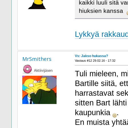
kaikki luuli sitä v
hiuksien kanssa
Lykkyä rakkau
Vs: Jakso hukassa?
MrSmithers
Vastaus #12 29.02.16 - 17:32
Tuli mieleen, m
Bartille siitä, 
harrastavat sek
sitten Bart lä
kaupunkia
.
En muista yhtä