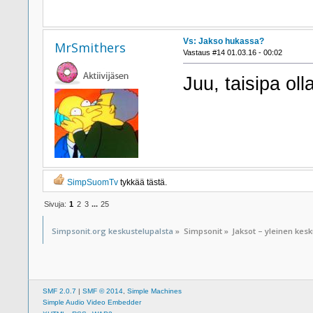
Vs: Jakso hukassa?
MrSmithers
Vastaus #14 01.03.16 - 00:02
Juu, taisipa olla
SimpSuomTv
tykkää tästä.
Sivuja:
1
2
3
...
25
Simpsonit.org keskustelupalsta
»
Simpsonit
»
Jaksot – yleinen kes
SMF 2.0.7
|
SMF © 2014
,
Simple Machines
Simple Audio Video Embedder