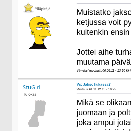
Muistatko jaks
ketjussa voit p
kuitenkin ensi
Jottei aihe turh
muutama päivä 
Viimeksi muokattu06.08.11 - 13:50 Kirjo
Vs: Jakso hukassa?
StuGirl
Vastaus #1 11.12.13 - 19:25
Mikä se olikaa
juomaan ja polt
joka ampui jotai