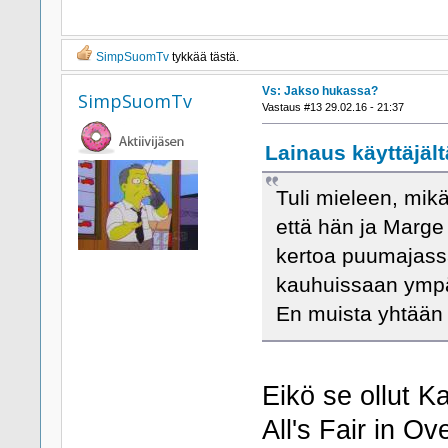
SimpSuomTv
tykkää tästä.
Vs: Jakso hukassa?
SimpSuomTv
Vastaus #13 29.02.16 - 21:37
Lainaus käyttäjält
Tuli mieleen, mikä 
että hän ja Marge 
kertoa puumajassa
kauhuissaan ymp
En muista yhtään 
Eikö se ollut K
All's Fair in 