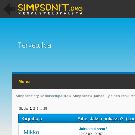
Tervetuloa
Menu
Simpsonit.org keskustelupalsta
»
Simpsonit
»
Jaksot – yleinen keskust
Sivuja:
1
2
3
...
25
Kirjoittaja
Aihe: Jakso hukassa? (Luet
Jakso hukassa?
Mikko
12.02.09 - 20:57