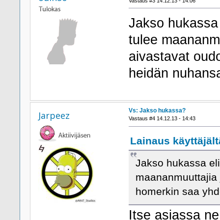
Vastaus #3 14.12.13 - 14:06
Jakso hukassa e
tulee maananmuu
aivastavat oud
heidän nuhans
Vs: Jakso hukassa?
Jarpeez
Vastaus #4 14.12.13 - 14:43
Lainaus käyttäjält
Jakso hukassa eli 
maananmuuttajia jo
homerkin saa yh
Itse asiassa ne