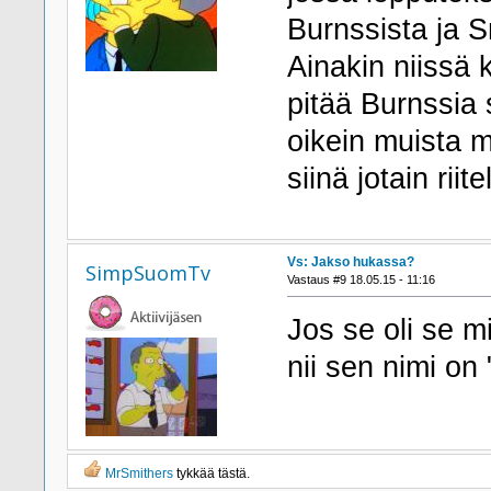
Burnssista ja S
Ainakin niissä 
pitää Burnssia s
oikein muista m
siinä jotain riite
Vs: Jakso hukassa?
SimpSuomTv
Vastaus #9 18.05.15 - 11:16
Jos se oli se 
nii sen nimi on "
MrSmithers
tykkää tästä.