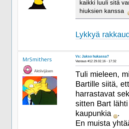
kaikki luuli sitä v
hiuksien kanssa
Lykkyä rakkau
Vs: Jakso hukassa?
MrSmithers
Vastaus #12 29.02.16 - 17:32
Tuli mieleen, m
Bartille siitä, 
harrastavat sek
sitten Bart lä
kaupunkia
.
En muista yhtä