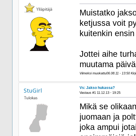
Muistatko jaks
ketjussa voit p
kuitenkin ensi
Jottei aihe turh
muutama päivä 
Viimeksi muokattu06.08.11 - 13:50 Kirjo
Vs: Jakso hukassa?
StuGirl
Vastaus #1 11.12.13 - 19:25
Mikä se olikaa
juomaan ja polt
joka ampui jotai