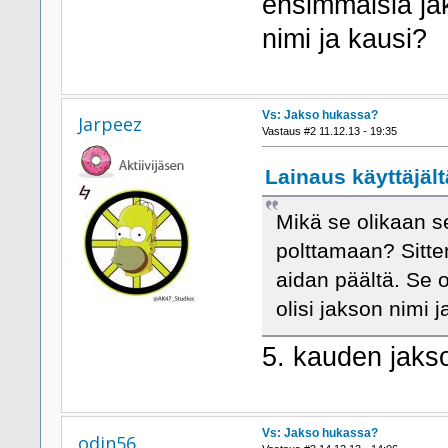
ensimmäisiä jak
nimi ja kausi?
Vs: Jakso hukassa?
Jarpeez
Vastaus #2 11.12.13 - 19:35
Lainaus käyttäjältä
Mikä se olikaan s
polttamaan? Sitten
aidan päältä. Se o
olisi jakson nimi 
5. kauden jak
Vs: Jakso hukassa?
odin56