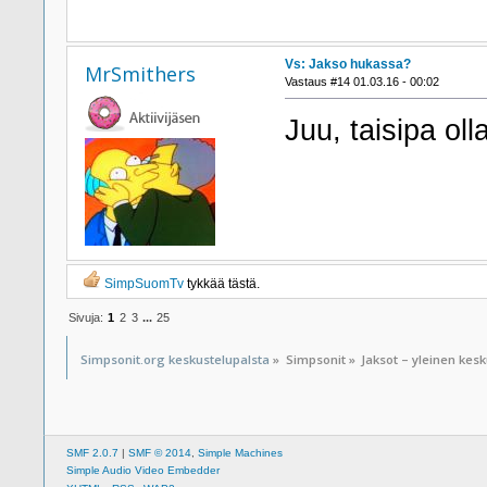
Vs: Jakso hukassa?
MrSmithers
Vastaus #14 01.03.16 - 00:02
Juu, taisipa olla
SimpSuomTv
tykkää tästä.
Sivuja:
1
2
3
...
25
Simpsonit.org keskustelupalsta
»
Simpsonit
»
Jaksot – yleinen kes
SMF 2.0.7
|
SMF © 2014
,
Simple Machines
Simple Audio Video Embedder