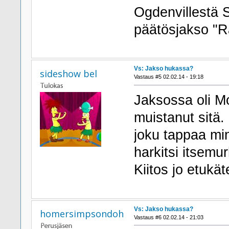
Ogdenvillestä S
päätösjakso "Ra
Vs: Jakso hukassa?
sideshow bel
Vastaus #5 02.02.14 - 19:18
Jaksossa oli M
muistanut sitä.
joku tappaa min
harkitsi itsemu
Kiitos jo etukät
Vs: Jakso hukassa?
homersimpsondoh
Vastaus #6 02.02.14 - 21:03