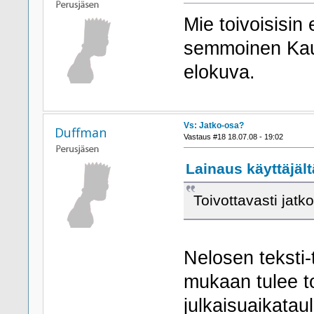
Mie toivoisisin 
semmoinen Kauh
elokuva.
Vs: Jatko-osa?
Duffman
Vastaus #18 18.07.08 - 19:02
Lainaus käyttäjäl
Toivottavasti jatk
Nelosen teksti-
mukaan tulee t
julkaisuaikatau