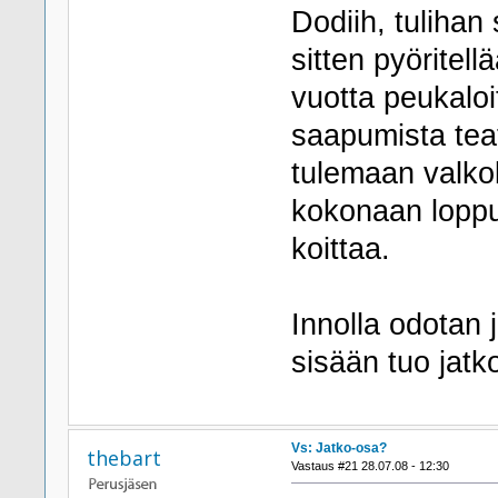
Dodiih, tulihan 
sitten pyöritel
vuotta peukaloi
saapumista tea
tulemaan valko
kokonaan loppu
koittaa.
Innolla odotan 
sisään tuo jatk
Vs: Jatko-osa?
thebart
Vastaus #21 28.07.08 - 12:30