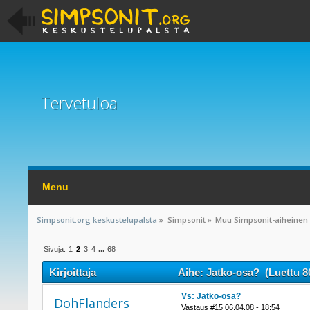
Tervetuloa
Menu
Simpsonit.org keskustelupalsta
»
Simpsonit
»
Muu Simpsonit-aiheinen
Sivuja:
1
2
3
4
...
68
Kirjoittaja
Aihe: Jatko-osa? (Luettu 8
Vs: Jatko-osa?
DohFlanders
Vastaus #15 06.04.08 - 18:54