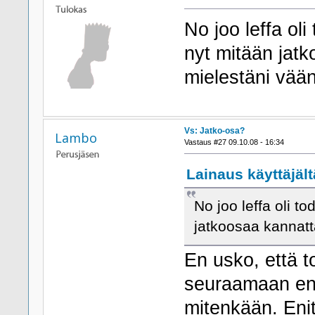
No joo leffa oli
nyt mitään jatk
mielestäni vää
Vs: Jatko-osa?
Lambo
Vastaus #27 09.10.08 - 16:34
Lainaus käyttäjält
No joo leffa oli to
jatkoosaa kannatt
En usko, että t
seuraamaan en
mitenkään. Enit