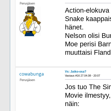
Action-elokuva o
Snake kaappais
hänet.
Nelson olisi B
Moe perisi Barn
muuttaisi Flande
Vs: Jatko-osa?
cowabunga
Vastaus #16 27.04.08 - 20:07
Jos tuo The S
Movie ilmestyy,
näin: