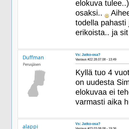
elokuva tulee..
osaksi..
Aihee
todella pahasti j
erikoista.. ja si
Vs: Jatko-osa?
Duffman
Vastaus #22 28.07.08 - 13:49
Kyllä tuo 4 vuo
on uudesta Simp
elokuvaa ei teh
varmasti aika 
Vs: Jatko-osa?
alappi
Vastaus #23 03.08.08 - 19:36