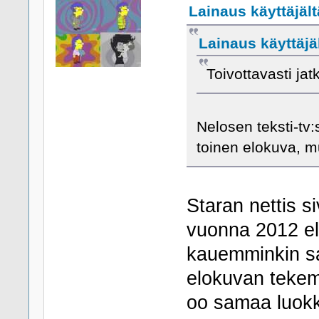
Lainaus käyttäjält
Lainaus käyttäjä
Toivottavasti jat
Nelosen teksti-tv
toinen elokuva, mu
Staran nettis si
vuonna 2012 el
kauemminkin saa
elokuvan tekem
oo samaa luokka