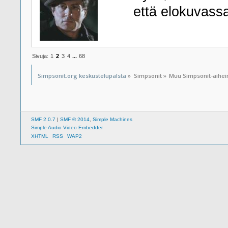
että elokuvass
Sivuja:
1
2
3
4
...
68
Simpsonit.org keskustelupalsta
»
Simpsonit
»
Muu Simpsonit-aihe
SMF 2.0.7
|
SMF © 2014
,
Simple Machines
Simple Audio Video Embedder
XHTML
RSS
WAP2