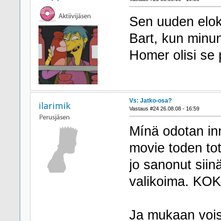
Sen uuden elok
Bart, kun minu
Homer olisi se
Vs: Jatko-osa?
ilarimik
Vastaus #24 26.08.08 - 16:59
Mínä odotan in
movie toden tot
jo sanonut siin
valikoima. K
Ja mukaan vois