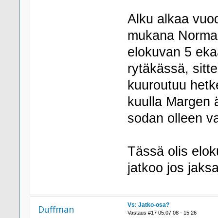
Alku alkaa vuo
mukana Norman
elokuvan 5 ekaa
rytäkässä, sitt
kuuroutuu hetke
kuulla Margen 
sodan olleen v
Tässä olis elok
jatkoo jos jak
Vs: Jatko-osa?
Duffman
Vastaus #17 05.07.08 - 15:26