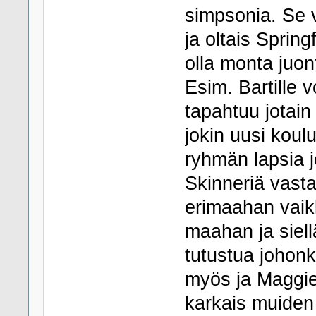
simpsonia. Se v
ja oltais Springf
olla monta juon
Esim. Bartille v
tapahtuu jotain 
jokin uusi koulu
ryhmän lapsia j
Skinneriä vasta
erimaahan vaikk
maahan ja siell
tutustua johon
myös ja Maggie 
karkais muiden 