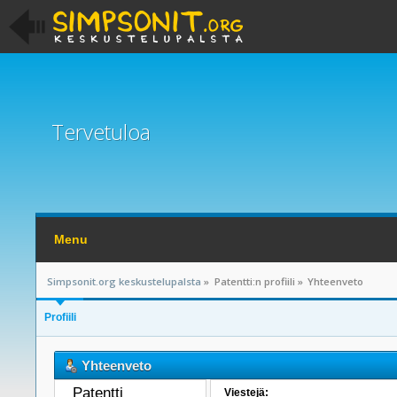
Tervetuloa
Menu
Simpsonit.org keskustelupalsta
»
Patentti:n profiili
»
Yhteenveto
Profiili
Yhteenveto
Patentti 
Viestejä: