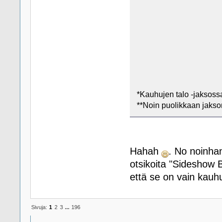
*Kauhujen talo -jaksoss
**Noin puolikkaan jakso
Hahah
. No noinha
otsikoita "Sideshow B
että se on vain kauhu
Sivuja:
1
2
3
...
196