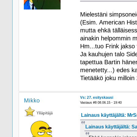
Mielestäni simpsonei
(Esim. American Hist
mutta ehkä tälläises
ainakin helpommin m
Hm...tuo Frink jakso v
Ja kauhujen talo Si
tapettua Bartin häne
menetetty...) edes k
Tietääkö joku milloi
Vs: 27. esityskausi
Mikko
Vastaus #8 08.06.15 - 19:40
Lainaus käyttäjältä: MrS
Lainaus käyttäjältä: Sa