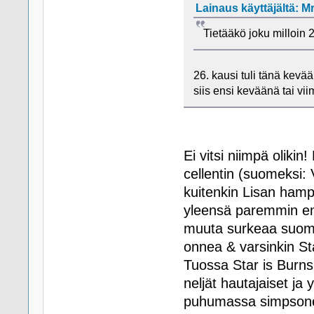
Lainaus käyttäjältä: Mr
Tietääkö joku milloin
26. kausi tuli tänä kevä
siis ensi keväänä tai vi
Ei vitsi niimpä oliki
cellentin (suomeksi: 
kuitenkin Lisan ham
yleensä paremmin eng
muuta surkeaa suome
onnea & varsinkin Sta
Tuossa Star is Burns
neljät hautajaiset ja
puhumassa simpsone