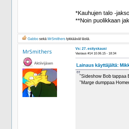
*Kauhujen talo -jaks
**Noin puolikkaan jak
Gabbo
sekä
MrSmithers
tykkäävät tästä.
Vs: 27. esityskausi
MrSmithers
Vastaus #14 10.06.15 - 18:34
Lainaus käyttäjältä: Mikk
"Sideshow Bob tappaa Ba
"Marge dumppaa Homerin