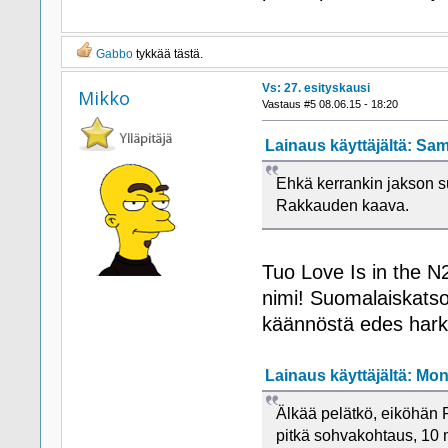
Gabbo
tykkää tästä.
Vs: 27. esityskausi
Mikko
Vastaus #5 08.06.15 - 18:20
Lainaus käyttäjältä: Sami
Ehkä kerrankin jakson s
Rakkauden kaava.
Tuo Love Is in the 
nimi! Suomalaiskatso
käännöstä edes harki
Lainaus käyttäjältä: Mono
Älkää pelätkö, eiköhän F
pitkä sohvakohtaus, 10 m