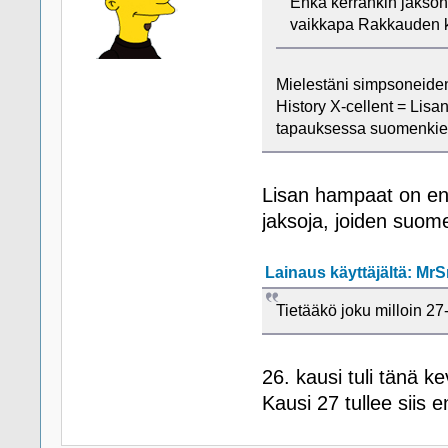
Ehkä kerrankin jakson
vaikkapa Rakkauden 
Mielestäni simpsoneiden
History X-cellent = Lisa
tapauksessa suomenkieli
Lisan hampaat on engl
jaksoja, joiden suom
Lainaus käyttäjältä: MrS
Tietääkö joku milloin 2
26. kausi tuli tänä 
Kausi 27 tullee siis 