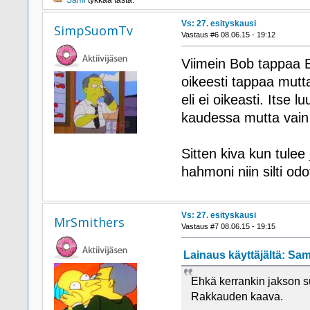
Sami
tykkää tästä.
Vs: 27. esityskausi
SimpSuomTv
Vastaus #6 08.06.15 - 19:12
Viimein Bob tappaa Ba
oikeesti tappaa mutt
eli ei oikeasti. Itse 
kaudessa mutta vain 
Sitten kiva kun tulee 
hahmoni niin silti odo
Vs: 27. esityskausi
MrSmithers
Vastaus #7 08.06.15 - 19:15
Lainaus käyttäjältä: Sami
Ehkä kerrankin jakson s
Rakkauden kaava.