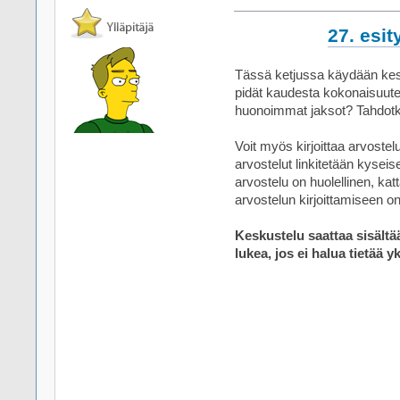
27. esit
Tässä ketjussa käydään kes
pidät kaudesta kokonaisuute
huonoimmat jaksot? Tahdotk
Voit myös kirjoittaa arvostel
arvostelut linkitetään kysei
arvostelu on huolellinen, kat
arvostelun kirjoittamiseen o
Keskustelu saattaa sisältä
lukea, jos ei halua tietää y