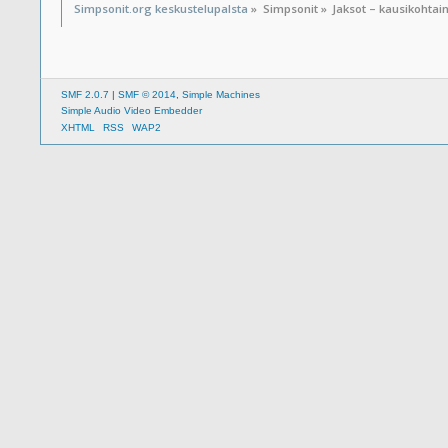
Simpsonit.org keskustelupalsta
»
Simpsonit
»
Jaksot – kausikohtai
SMF 2.0.7
|
SMF © 2014
,
Simple Machines
Simple Audio Video Embedder
XHTML
RSS
WAP2