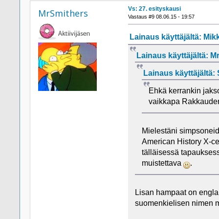
Vs: 27. esityskausi
MrSmithers
Vastaus #9 08.06.15 - 19:57
Lainaus käyttäjältä: Mikk
Lainaus käyttäjältä: Mr
Lainaus käyttäjältä: 
Ehkä kerrankin jaks
vaikkapa Rakkaude
Mielestäni simpsoneid
American History X-ce
tälläisessä tapaukses
muistettava
.
Lisan hampaat on englann
suomenkielisen nimen m