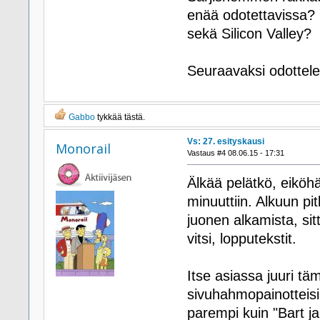
enää odotettavissa? K
sekä Silicon Valley?
Seuraavaksi odottele
Gabbo
tykkää tästä.
Vs: 27. esityskausi
Monorail
Vastaus #4 08.06.15 - 17:31
Älkää pelätkö, eiköh
minuuttiin. Alkuun p
juonen alkamista, sitt
vitsi, lopputekstit.
Itse asiassa juuri tä
sivuhahmopainotteisia
parempi kuin "Bart ja 