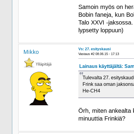
Samoin myös on herä
Bobin faneja, kun Bo
Talo XXVI -jaksossa.
lypsetty loppuun)
Vs: 27. esityskausi
Mikko
Vastaus #2 08.06.15 - 17:13
Lainaus käyttäjältä: Sami
Tulevalta 27. esityskaud
Frink saa oman jaksons
He-CH4
Örh, miten ankealta 
minuuttia Frinkiä?