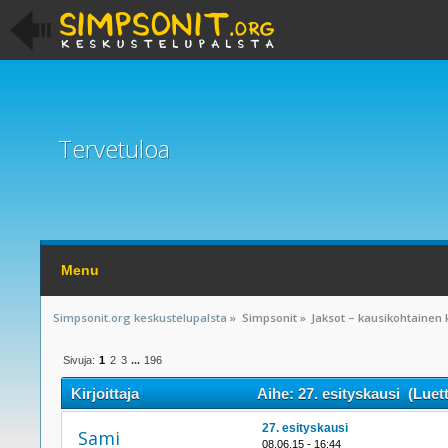
Tervetuloa
Menu
Simpsonit.org keskustelupalsta
»
Simpsonit
»
Jaksot – kausikohtainen 
Sivuja:
1
2
3
...
196
Kirjoittaja
Aihe: 27. esityskausi (Luet
27. esityskausi
Sami
08.06.15 - 16:44