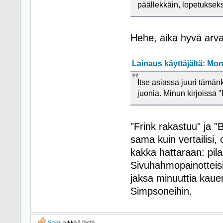
päällekkäin, lopetukseksi 
Hehe, aika hyvä arv
Lainaus käyttäjältä: Mono
Itse asiassa juuri tämän
juonia. Minun kirjoissa "
"Frink rakastuu" ja "
sama kuin vertailisi
kakka hattaraan: pil
Sivuhahmopainotteisi
jaksa minuuttia kau
Simpsoneihin.