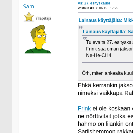
Vs: 27. esityskausi
Sami
Vastaus #3 08.06.15 - 17:25
Lainaus käyttäjältä: Mikk
Lainaus käyttäjältä: Sa
Tulevalta 27. esityska
Frink saa oman jakson
Ne-He-CH4
Örh, miten ankealta kuu
Ehkä kerrankin jakso
nimeksi vaikkapa Ra
Frink
ei ole koskaan 
ne nörttivitsit jotka 
hahmo on liiankin on
Sarjishemmon rakkaus