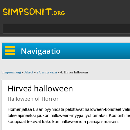
Navigaatio
Simpsonit.org
»
Jaksot
»
27. esityskausi
» 4. Hirveä halloween
Hirveä halloween
Halloween of Horror
Homer jättää Lisan pyynnöstä pelottavat halloween-koristeet välii
tulee ajaneeksi joukon halloween-myyjiä työttömäksi. Kostonhim
kauppiaat tekevät kaksikon halloweenista painajaismaisen.