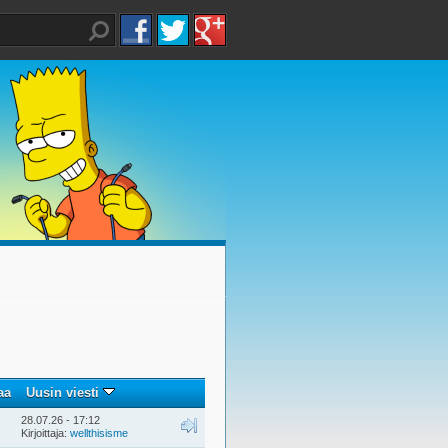
aa
Uusin viesti
28.07.26 - 17:12
Kirjoittaja:
wellthisisme