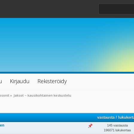
u
Kirjaudu
Rekisteröidy
psonit
»
Jaksot – kausikohtainen keskustelu
vastausta
/
lukukert
nen
145 vastausta
196071 lukukertaa