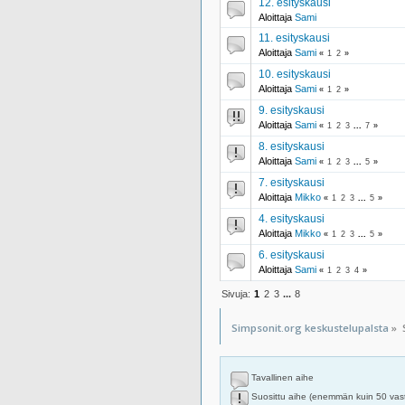
12. esityskausi
Aloittaja
Sami
11. esityskausi
Aloittaja
Sami
«
1
2
»
10. esityskausi
Aloittaja
Sami
«
1
2
»
9. esityskausi
Aloittaja
Sami
«
1
2
3
...
7
»
8. esityskausi
Aloittaja
Sami
«
1
2
3
...
5
»
7. esityskausi
Aloittaja
Mikko
«
1
2
3
...
5
»
4. esityskausi
Aloittaja
Mikko
«
1
2
3
...
5
»
6. esityskausi
Aloittaja
Sami
«
1
2
3
4
»
Sivuja:
1
2
3
...
8
Simpsonit.org keskustelupalsta
»
Tavallinen aihe
Suosittu aihe (enemmän kuin 50 vas