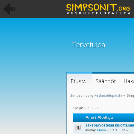
Tervetuloa
Etusivu
Säännöt
Hak
Simpsonit.org keskustelupalsta
»
Sim
Sivuja:
1
2
3
...
8
Aihe
/
Aloittaja
Jaksoarvostelun kirjoittami
Aloittaja
Mikko
«
1
2
3
...
10
»