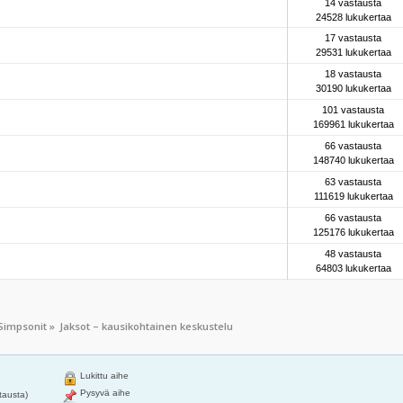
14 vastausta
24528 lukukertaa
17 vastausta
29531 lukukertaa
18 vastausta
30190 lukukertaa
101 vastausta
169961 lukukertaa
66 vastausta
148740 lukukertaa
63 vastausta
111619 lukukertaa
66 vastausta
125176 lukukertaa
48 vastausta
64803 lukukertaa
Simpsonit
»
Jaksot – kausikohtainen keskustelu
Lukittu aihe
Pysyvä aihe
tausta)