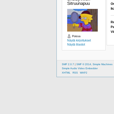
Sitruunapuu 
Om
Ik
Re
Pa
Vi
Poissa
Näytä kirjoitukset
Näytä tilastot
SMF 2.0.7
|
SMF © 2014
,
Simple Machines
Simple Audio Video Embedder
XHTML
RSS
WAP2