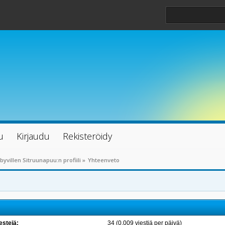
u
Kirjaudu
Rekisteröidy
byvillen Sitruunapuu:n profiili
»
Yhteenveto
estejä:
34 (0.009 viestiä per päivä)