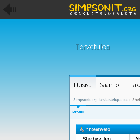
Tervetuloa
Etusivu
Säännöt
Hak
Simpsonit.org keskustelupalsta
»
Shel
Profiili
Yhteenveto
Shelbyvillen 
Vi