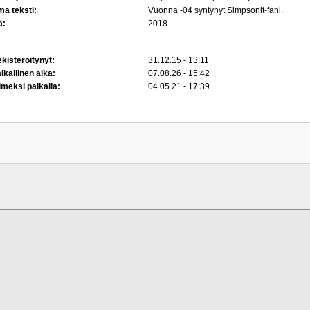
a teksti:
Vuonna -04 syntynyt Simpsonit-fani.
ä:
2018
kisteröitynyt:
31.12.15 - 13:11
ikallinen aika:
07.08.26 - 15:42
imeksi paikalla:
04.05.21 - 17:39