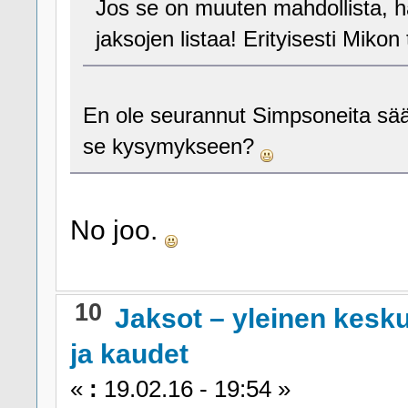
Jos se on muuten mahdollista, h
jaksojen listaa! Erityisesti Miko
En ole seurannut Simpsoneita sään
se kysymykseen?
No joo.
10
Jaksot – yleinen kesk
ja kaudet
«
:
19.02.16 - 19:54 »