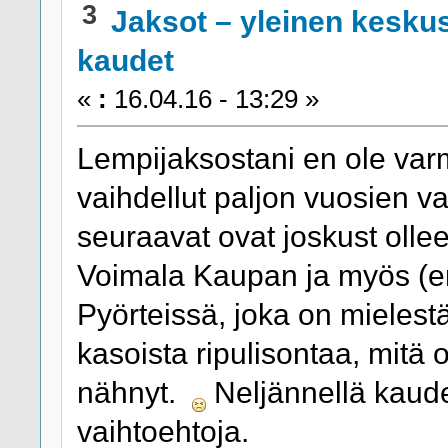
3
Jaksot – yleinen kesku
kaudet
«
:
16.04.16 - 13:29 »
Lempijaksostani en ole var
vaihdellut paljon vuosien va
seuraavat ovat joskust olle
Voimala Kaupan ja myös (en 
Pyörteissä, joka on mielest
kasoista ripulisontaa, mitä
nähnyt.
Neljännellä kaudel
vaihtoehtoja.