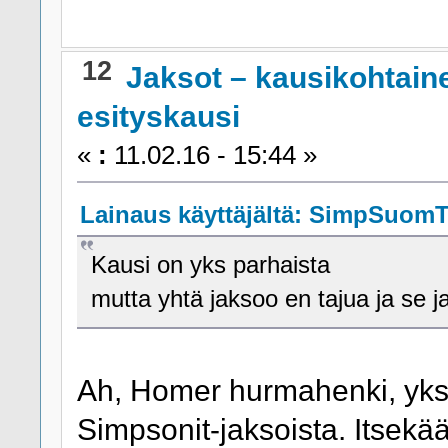
12
Jaksot – kausikohtain
esityskausi
«
:
11.02.16 - 15:44 »
Lainaus käyttäjältä: SimpSuomTv
Kausi on yks parhaista
mutta yhtä jaksoo en tajua ja se
Ah, Homer hurmahenki, yksi
Simpsonit-jaksoista. Itsekä