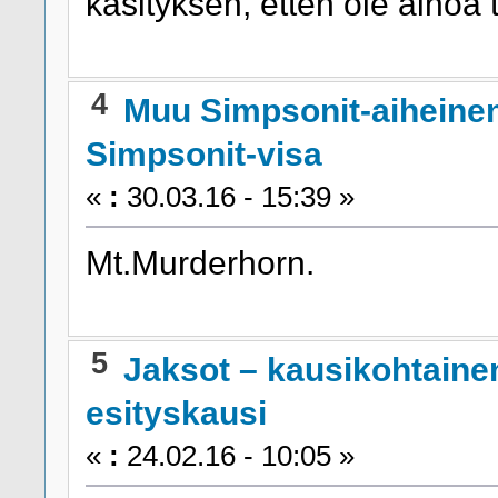
käsityksen, etten ole ainoa
4
Muu Simpsonit-aiheine
Simpsonit-visa
«
:
30.03.16 - 15:39 »
Mt.Murderhorn.
5
Jaksot – kausikohtaine
esityskausi
«
:
24.02.16 - 10:05 »