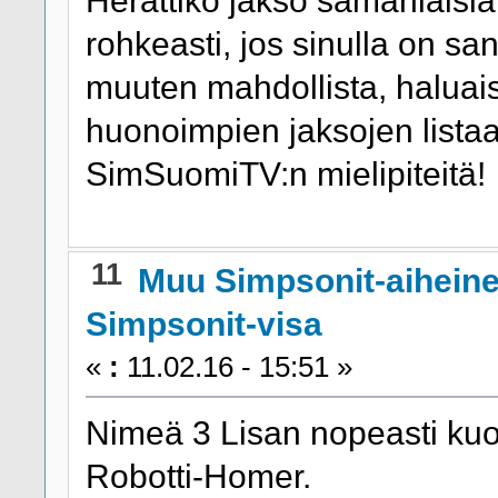
rohkeasti, jos sinulla on sa
muuten mahdollista, haluai
huonoimpien jaksojen listaa!
SimSuomiTV:n mielipiteitä!
11
Muu Simpsonit-aihein
Simpsonit-visa
«
:
11.02.16 - 15:51 »
Nimeä 3 Lisan nopeasti kuol
Robotti-Homer.