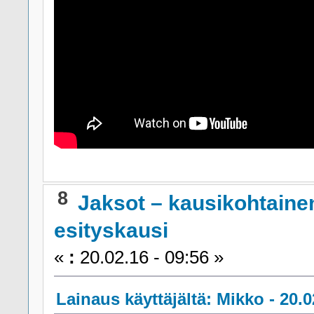
8
Jaksot – kausikohtaine
esityskausi
«
:
20.02.16 - 09:56 »
Lainaus käyttäjältä: Mikko - 20.0