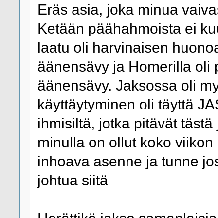
Eräs asia, joka minua vaivas
Ketään päähahmoista ei kuu
laatu oli harvinaisen huono
äänensävy ja Homerilla ol
äänensävy. Jaksossa oli my
käyttäytyminen oli täyttä J
ihmisiltä, jotka pitävät tästä
minulla on ollut koko viiko
inhoava asenne ja tunne jos
johtua siitä
Herättikö jakso samanlaisi