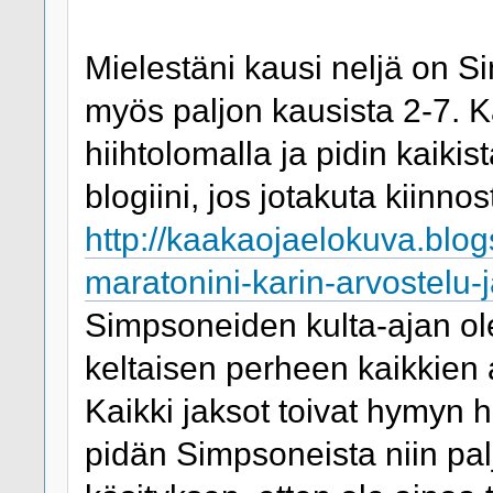
Mielestäni kausi neljä on 
myös paljon kausista 2-7. K
hiihtolomalla ja pidin kaikista
blogiini, jos jotakuta kiinno
http://kaakaojaelokuva.blog
maratonini-karin-arvostelu-j
Simpsoneiden kulta-ajan ole
keltaisen perheen kaikkien a
Kaikki jaksot toivat hymyn hu
pidän Simpsoneista niin pa