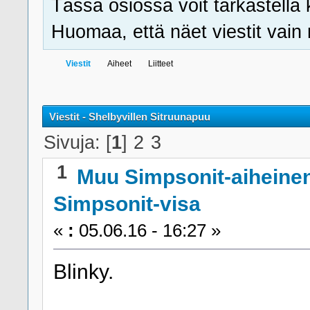
Tässä osiossa voit tarkastella 
Huomaa, että näet viestit vain ni
Viestit
Aiheet
Liitteet
Viestit - Shelbyvillen Sitruunapuu
Sivuja: [
1
]
2
3
1
Muu Simpsonit-aiheine
Simpsonit-visa
«
:
05.06.16 - 16:27 »
Blinky.