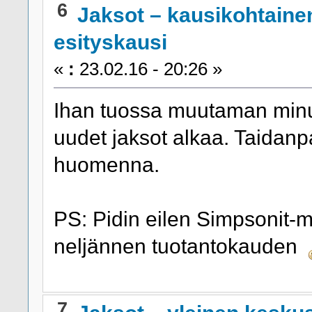
6
Jaksot – kausikohtaine
esityskausi
«
:
23.02.16 - 20:26 »
Ihan tuossa muutaman minu
uudet jaksot alkaa. Taidanpa
huomenna.
PS: Pidin eilen Simpsonit-m
neljännen tuotantokauden
7