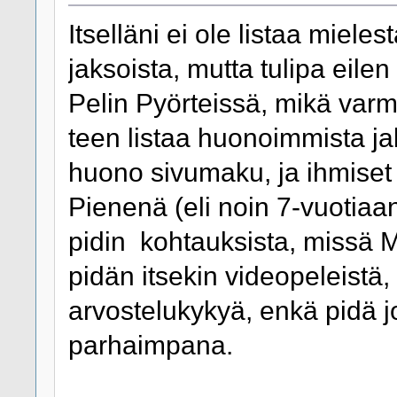
Itselläni ei ole listaa miel
jaksoista, mutta tulipa eile
Pelin Pyörteissä, mikä varm
teen listaa huonoimmista jak
huono sivumaku, ja ihmiset 
Pienenä (eli noin 7-vuotiaan
pidin kohtauksista, missä 
pidän itsekin videopeleistä,
arvostelukykyä, enkä pidä j
parhaimpana.