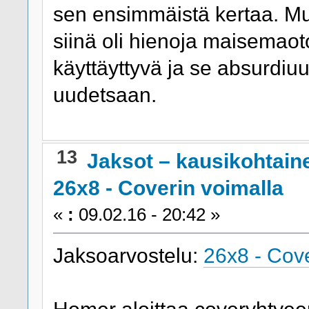
sen ensimmäistä kertaa. Mui
siinä oli hienoja maisemaot
käyttäyttyvä ja se absurdiu
uudetsaan.
13
Jaksot – kausikohtain
26x8 - Coverin voimalla
«
:
09.02.16 - 20:42 »
Jaksoarvostelu:
26x8 - Cove