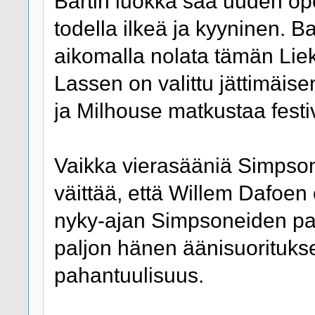
Bartin luokka saa uuden ope
todella ilkeä ja kyyninen. B
aikomalla nolata tämän Liek
Lassen on valittu jättimäis
ja Milhouse matkustaa festiv
Vaikka vierasääniä Simpson
väittää, että Willem Dafoen
nyky-ajan Simpsoneiden par
paljon hänen äänisuoritukse
pahantuulisuus.