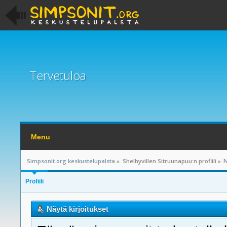
Tervetuloa
Menu
Simpsonit.org keskustelupalsta
»
Shelbyvillen Sitruunapuu:n profiili
»
N
Profiili
Näytä kirjoitukset