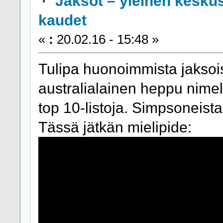
Jaksot – yleinen kesku
kaudet
«
:
20.02.16 - 15:48 »
Tulipa huonoimmista jaksoi
australialainen heppu nimel
top 10-listoja. Simpsoneistak
Tässä jätkän mielipide: