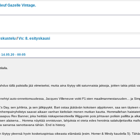
Neuf Gazelle Vintage.
eskustelu
/
Vs: 8. esityskausi
 14.05.20 - 00:05
lalla.
dus tällä palstalla jää viimeiseksi, mutta aina löytyy silti satunnaisia jaksoja, joitten takia pitä
enehtyi auto-onnettomuudessa, Jacques Villeneuve voitti F1:sten maailmanmestaruuden... ja Simp
 Day, sen juhlinta, ja sen jälkipyykit. Bart ostaa jäätävän kokoisen alppitorven, saa sen täyteen ol
anhempainyhdistys saavat aikaan vanhan kieltolain monen mutkan kautta. Hommallehan haistateta
apuu Rex Banner, joka heittää niskaperseotteella Wiggumin pois johtavan poliisin pallilta ja alka
ksen alaisena... Homma näyttää onnistuvan, lahjuksia ei oteta edes heroiinia salakuljettavilta mafios
a sanansa sanottavana tähän. End is history.
 löytyy yleensä hyvin kosketuspintaa oikeasta elämästä (esim. Homer & Mindy kaudella 5). Tähä