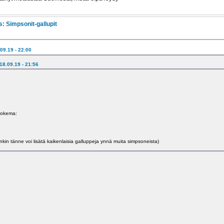
s: Simpsonit-gallupit
.09.19 - 22:00
 18.09.19 - 21:56
hokema:
nkin tänne voi lisätä kaikenlaisia galluppeja ynnä muita simpsoneista)