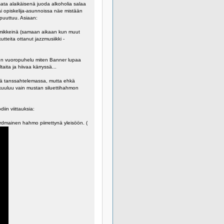
sata alaikäisenä juoda alkoholia salaa
tai opiskelija-asunnoissa näe mistään
 puuttuu. Asiaan:
emmikkeinä (samaan aikaan kun muut
teita ottanut jazzmusiikki -
inen vuoropuhelu miten Banner lupaa
ita ja hiivaa kärryssä...
ssä tanssahtelemassa, mutta ehkä
 kuuluu vain mustan siluettihahmon
iin viittauksia:
rdmainen hahmo piirrettynä yleisöön. (