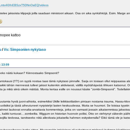
UCLmtv4GfnEBSzxT5DNnOaEQ/videos
lee jaksoista klippejä joilla saadaan ministoori aikaan. Osa on aika synkähköjä. Esim. Marge an
 nopee kattoo
u
/
Vs: Simpsonien nykytaso
- 13:09
eeko näitä kukaan? Kiinnostaako Simpsonit?
ntokausi (!!?!) on syytä nostaa taas tämä nykytaso pinnalle. Sarja on tosiaan ollut reippaassa al
 kaikki tähän mennessä tulleet jaksot kuitenkin aktiivisesti, välillä myötähäpeää tihkuen katsonut. 
a ja mikä siinä oikein mättää. Monta kertaa esille on noussut käsite "zombi-Simpsonit". Todellaki
utamia hyviä juoni-aihioita, esimerkiksi Ukille leikkisotilaiden pintaan nostama trauma, Hassu-klov
olisiksi ja tästä aiheutuneet nyrpistelyt lasten keskuudessa. Mutta se huumori. Se loistaa tyystin
ahmot laukovat ennalta-arvattavia kommentteja, jotka on varmasti jossain aikaisemmissa jaksoiss
 kaikki tuntuvat... zombeilta. Wiggum on historian huonoin poliisi, Otto on viehtynyt väkeviin päih
illa tiedossa, tarvitseeko niitä alleviivata jokaisella hahmon esityskerralla? Eikö tämä ole jo kats
s puheenaiheena hetko sitten. Muutamakin intialainen oli pahoittanut mielensä hahmon käytöksestä