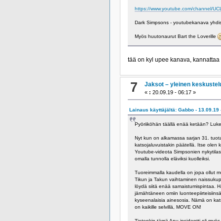
https://www.youtube.com/channel/
Dark Simpsons - youtubekanava yhdiste
Myös huutonaurut Bart the Loverille
tää on kyl upee kanava, kannattaa
7
Jaksot – yleinen keskustel
«
:
20.09.19 - 06:17 »
Lainaus käyttäjältä: Gabbo - 13.09.19 
Pyöriiköhän täällä enää ketään? Luk
Nyt kun on alkamassa sarjan 31. tuota
katsojaluvuistakin päätellä. Itse olen
Youtube-videota Simpsonien nykytilast
omalla tunnolla eläviksi kuolleiksi.
Tuoreimmalla kaudella on jopa ollut mu
Tikun ja Takun vaihtaminen naissukupu
löydä siitä enää samaistumispintaa. H
jämähtäneen omiin luonteepiirteisiinsä,
kyseenalaisia ainesosia. Nämä on katsoj
on kaikille selvillä, MOVE ON!
Tietenkin tämä Apu-insidentti oli myö