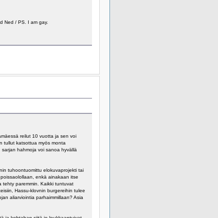
d Ned / PS. I am gay.
amäessä reilut 10 vuotta ja sen voi
On tullut katsottua myös monta
n sarjan hahmoja voi sanoa hyvällä
nin tuhoontuomittu elokuvaprojekti tai
 poissaolollaan, enkä ainakaan itse
a tehty paremmin. Kaikki tuntuvat
teisiin, Hassu-klovnin burgereihin tulee
ojan aliarviointia parhaimmillaan? Asia
 ja kohtahan siitä jo loukkaantuivat