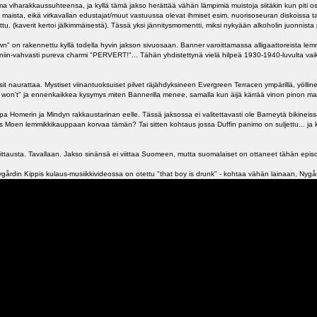
 oma viharakkaussuhteensa, ja kyllä tämä jakso herättää vähän lämpimiä muistoja siitäkin kun piti o
i maista, eikä virkavallan edustajat/muut vastuussa olevat ihmiset esim. nuorisoseuran diskoissa 
ttu. (kaverit kertoi jälkimmäisestä). Tässä yksi jännitysmomentti, miksi nykyään alkoholin juonnista
wn" on rakennettu kyllä todella hyvin jakson sivuosaan. Banner varoittamassa alligaattoreista l
iin-vahvasti pureva charmi "PERVERT!"... Tähän yhdistettynä vielä hilpeä 1930-1940-luvulta vaikut
sit naurattaa. Mystiset viinantuoksuiset pilvet räjähdyksineen Evergreen Terracen ympärillä, yöll
 won't" ja ennenkaikkea kysymys miten Bannerilla menee, samalla kun äijä kärrää vinon pinon malta
a Homerin ja Mindyn rakkaustarinan eelle. Tässä jaksossa ei valitettavasti ole Barneytä bikinei
s Moen lemmikkikauppaan korvaa tämän? Tai sitten kohtaus jossa Duffin panimo on suljettu... ja
ittausta. Tavallaan. Jakso sinänsä ei viittaa Suomeen, mutta suomalaiset on ottaneet tähän episod
Nygårdin Kippis kulaus-musiikkivideossa on otettu "that boy is drunk" - kohtaa vähän lainaan, Nygå