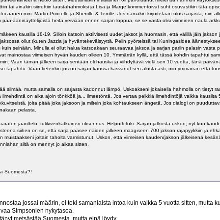
ttiin tai ainakin siirrettiin taustahahmoksi ja Lisa ja Marge kommentoivat suht osuvastikin tätä e
i äänen mm. Martin Princelle ja Sherrille & Terrille. Jos nämäkin kirjoitetaan ulos sarjasta, niin a
ää-ääninäyttelijöistä heitä veiviään ennen sarjan loppua, se se vasta olisi viimeinen naula arkk
keen kausilla 18-19. Silloin katsoin aktiivisesti uudet jaksot ja huomasin, että välillä jäin jakso
jaksossa ollut (kuten Jazzia ja hyväntekeväisyyttä, Pelin pyörteissä tai Kuningasidea äänestykse
 kuin seinään. Minulla ei ollut halua katsoakaan seuraavaa jaksoa ja sarjan pariin palasin vasta 
savat mainostaa viimeisen hyvän kauden olleen 10. Ymmärrän kyllä, että tässä kohdin tapahtui sa
n. Vaan tämän jälkeen sarja sentään oli hauska ja viihdyttävä vielä sen 10 vuotta, tänä päivänä 
o tapahdu. Vaan tietenkin jos on sarjan kanssa kasvanut sen alusta asti, niin ymmärrän että tuos
ää silmää, mutta samalla on sarjasta kadonnut lämpö. Uskoakseni jokaisella hahmolla on tietyt raa
lmehdintä on aika ajoin tönkköä ja... ilmeetöntä. Jos vertaa pelkkiä ilmehdintöjä vaikka kausilta
pikkuvitseistä, joita pitää joka jaksoon ja miltein joka kohtaukseen ängetä. Jos dialogi on puudutt
ainakaan pelasta.
ätön jaarittelu, tulikivenkatkuinen oksennus. Helpotti toki. Sarjan jatkosta uskon, nyt kun kaude
steena siihen on se, että sarja pääsee näiden jälkeen maagiseen 700 jakson rajapyykkiin ja ehkä
muistaakseni joltain taholta varmistunut. Uskon, että viimeisen kauden/jakson jälkeisenä kesänä 
niahan siltä on mennyt jo aikaa sitten.
aa Suomesta?!
iinnostaa jossai määrin, ei toki samanlaista intoa kuin vaikka 5 vuotta sitten, mutta 
kuvaa Simpsonien nykytasoa.
tänyt metsästää Suomesta, mutta eipä löydy