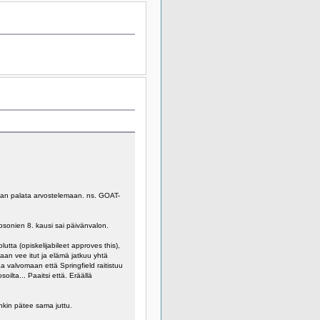
ä vaan palata arvostelemaan. ns. GOAT-
sonien 8. kausi sai päivänvalon.
utta (opiskelijabileet approves this),
an vee itut ja elämä jatkuu yhtä
a valvomaan että Springfield raitistuu
oilta... Paaitsi että. Eräällä
nkin pätee sama juttu.