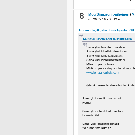
8
Muu Simpsonit-aiheinen
/
V
«
:
20.09.19 - 06:12 »
Lainaus käyttäjältä: taistelujaska - 18
Lainaus käyttäjältä: taistelujaska -
Sano yksi lempihahmoistasi:
Sano yksi inhokkihahmoistasi:
Sano yksi lempijaksoistasi:
Sano yksi inhokkijaksoistasi:
Mikä on paras kausi:
Mikä on paras simpsonit-hahmon 
www.lehtitarjouksia.com
(Menikö oikealle alueelle? No kuite
Sano yksi lempihahmoistasi:
Homer
Sano yksi inhokkihahmoistasi:
Homerin äiti
Sano yksi lempijaksoistasi:
Who shot mr. burns?