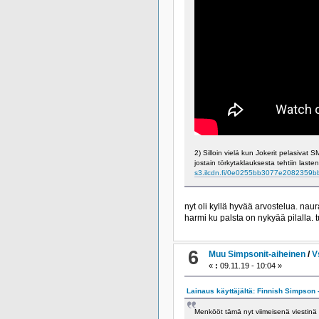
2) Silloin vielä kun Jokerit pelasiva
jostain törkytaklauksesta tehtiin lasten
s3.ilcdn.fi/0e0255bb3077e2082359b
nyt oli kyllä hyvää arvostelua. naur
harmi ku palsta on nykyää pilalla. t
6
Muu Simpsonit-aiheinen
/
V
«
:
09.11.19 - 10:04 »
Lainaus käyttäjältä: Finnish Simpson -
Menkööt tämä nyt viimeisenä viestinä t