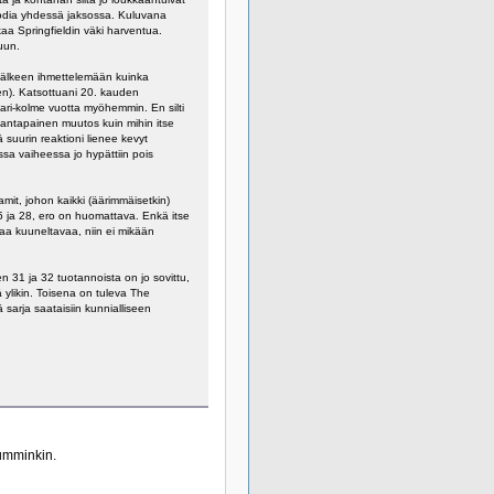
pisodia yhdessä jaksossa. Kuluvana
lkaa Springfieldin väki harventua.
uun.
n jälkeen ihmettelemään kuinka
en). Katsottuani 20. kauden
pari-kolme vuotta myöhemmin. En silti
mantapainen muutos kuin mihin itse
suurin reaktioni lienee kevyt
sa vaiheessa jo hypättiin pois
mit, johon kaikki (äärimmäisetkin)
 5 ja 28, ero on huomattava. Enkä itse
avaa kuuneltavaa, niin ei mikään
n 31 ja 32 tuotannoista on jo sovittu,
 ylikin. Toisena on tuleva The
sarja saataisiin kunnialliseen
kumminkin.