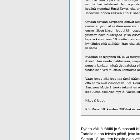
muutkin kuin intialaiset. Hahmo poiste
kesänä menehtyi Russi Taylor, joka anto
Toivomme ennen kaikkea ettei kukaan p
Omaan silmään Simpsonit lähtivät alamä
omituinen juoni oli vastanäkemässäni 
ensimmäisen jakson, loppui kiinnostus
ymmärrä näitä huutelijoita, jotka jak
lopetin katsomisen 10 vuotta myöhemmi
hymähdys eikä tätäkään ihan joka jaks
kelkasta.
Kyllähän se nykyinen HD-kuva miellytt
ilmeet pitää saada mahtumaan, niinpä i
perusta lainkaan niistä visuaalisista 
visuaalinen vitsi taustalla kohtausta 
Vaan lienee aika lopettaa tämä päämäär
että nämä ovat viimeiset kaudet. Peru
Simpsons Movie 2, jonka tekeminen on 
loppuunsa elokuvan myötä. Vaikka kun
Kiitos & loppu
PS. Miksei 18. kauden DVD-boksia s
Pyörin välillä täällä ja Simpsonit k
Todella hieno tekstin pätkä, joka 
Samaa 18. kauden boksia olen yrit