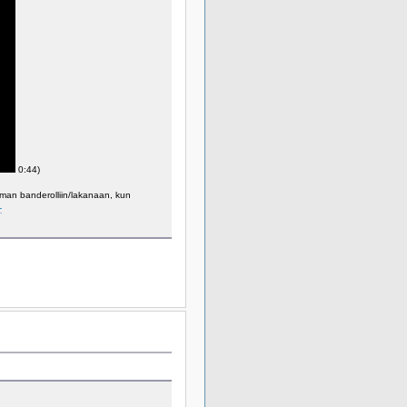
0:44)
aman banderolliin/lakanaan, kun
-