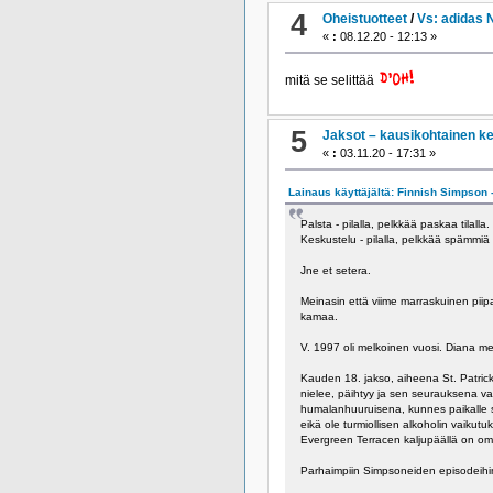
4
Oheistuotteet
/
Vs: adidas 
«
:
08.12.20 - 12:13 »
mitä se selittää
5
Jaksot – kausikohtainen k
«
:
03.11.20 - 17:31 »
Lainaus käyttäjältä: Finnish Simpson -
Palsta - pilalla, pelkkää paskaa tilalla.
Keskustelu - pilalla, pelkkää spämmiä ti
Jne et setera.
Meinasin että viime marraskuinen piipah
kamaa.
V. 1997 oli melkoinen vuosi. Diana m
Kauden 18. jakso, aiheena St. Patrick's
nielee, päihtyy ja sen seurauksena v
humalanhuuruisena, kunnes paikalle sa
eikä ole turmiollisen alkoholin vaikutu
Evergreen Terracen kaljupäällä on om
Parhaimpiin Simpsoneiden episodeihin