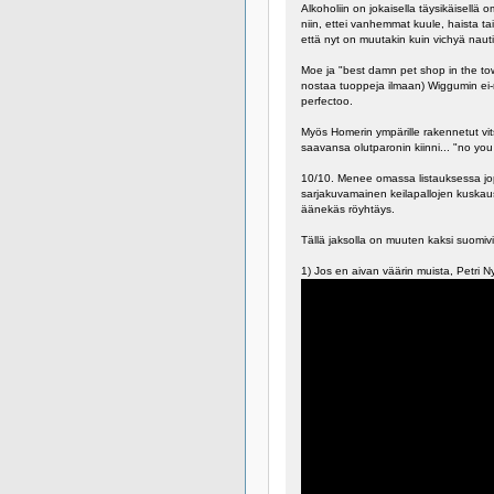
Alkoholiin on jokaisella täysikäisellä
niin, ettei vanhemmat kuule, haista ta
että nyt on muutakin kuin vichyä nauti
Moe ja "best damn pet shop in the to
nostaa tuoppeja ilmaan) Wiggumin ei-n
perfectoo.
Myös Homerin ympärille rakennetut vit
saavansa olutparonin kiinni... "no you
10/10. Menee omassa listauksessa jop
sarjakuvamainen keilapallojen kuskau
äänekäs röyhtäys.
Tällä jaksolla on muuten kaksi suomivi
1) Jos en aivan väärin muista, Petri 