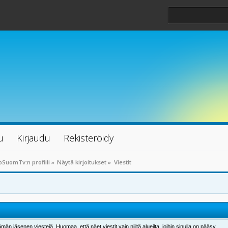
u
Kirjaudu
Rekisteröidy
SuomTv:n profiili
»
Näytä kirjoitukset
»
Viestit
män jäsenen viestejä. Huomaa, että näet viestit vain niiltä alueilta, joihin sinulla on pääsy.