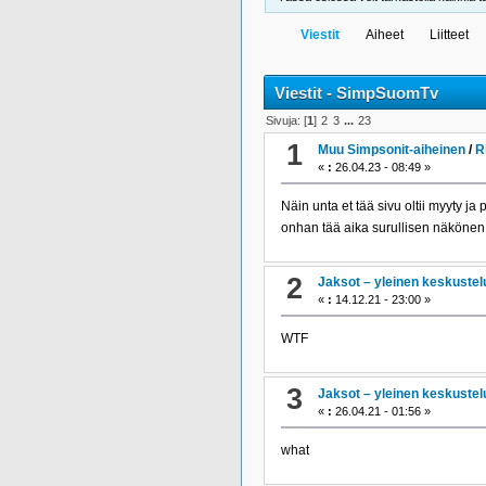
Viestit
Aiheet
Liitteet
Viestit - SimpSuomTv
Sivuja: [
1
]
2
3
...
23
1
Muu Simpsonit-aiheinen
/
R
«
:
26.04.23 - 08:49 »
Näin unta et tää sivu oltii myyty ja p
onhan tää aika surullisen näköne
2
Jaksot – yleinen keskustel
«
:
14.12.21 - 23:00 »
WTF
3
Jaksot – yleinen keskustel
«
:
26.04.21 - 01:56 »
what