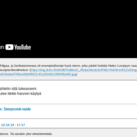
t SM-liigaa, ja fanikatsomossa oli enempivähempi hyvä meno, joku päätti heittää Helen Lovejoyn na
suojelu/rikosilmoitus: (
https://img.ilcdn.fi/nW-MhPwBkmA_rRubeHdvdx3oPWs=/full-fit-in/612x0/img
b6fc9a8e8786ed48bff9f22c91a5046b16f64ffbd06.jpg
)
ahtelin sitä lukeasseni.
ulee itekki harvoin käytyä
s: Simpsonit-taide
 12.10.19 - 17:17
änne. Tai ainakin yksi viimeisimmistä.