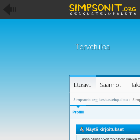
Tervetuloa
Etusivu
Säännöt
Hak
Simpsonit.org keskustelupalsta
»
Simp
Profiili
Näytä kirjoitukset
Tässä osiossa voit tarkastella kaikkia tä