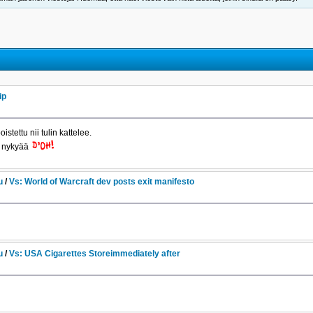
ip
oistettu nii tulin kattelee.
n nykyää
u
/
Vs: World of Warcraft dev posts exit manifesto
u
/
Vs: USA Cigarettes Storeimmediately after