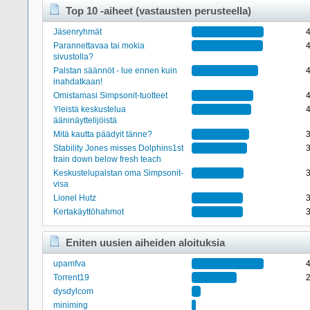
Top 10 -aiheet (vastausten perusteella)
Jäsenryhmät
Parannettavaa tai mokia
sivustolla?
Palstan säännöt - lue ennen kuin
inahdatkaan!
Omistamasi Simpsonit-tuotteet
Yleistä keskustelua
ääninäyttelijöistä
Mitä kautta päädyit tänne?
Stability Jones misses Dolphins1st
train down below fresh teach
Keskustelupalstan oma Simpsonit-
visa
Lionel Hutz
Kertakäyttöhahmot
Eniten uusien aiheiden aloituksia
upamfva
Torrent19
dysdylcom
miniming