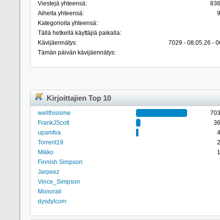
Viestejä yhteensä:
83
Aiheita yhteensä:
Kategorioita yhteensä:
Tällä hetkellä käyttäjiä paikalla:
Kävijäennätys:
7029 - 08.05.26 - 0
Tämän päivän kävijäennätys:
Kirjoittajien Top 10
wellthisisme
70
FrankJScott
3
upamfva
Torrent19
Mikko
Finnish Simpson
Jarpeez
Vince_Simpson
Monorail
dysdylcom