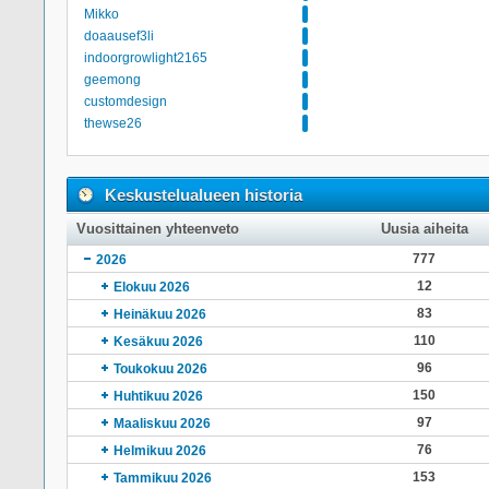
Mikko
doaausef3li
indoorgrowlight2165
geemong
customdesign
thewse26
Keskustelualueen historia
Vuosittainen yhteenveto
Uusia aiheita
777
2026
12
Elokuu 2026
83
Heinäkuu 2026
110
Kesäkuu 2026
96
Toukokuu 2026
150
Huhtikuu 2026
97
Maaliskuu 2026
76
Helmikuu 2026
153
Tammikuu 2026