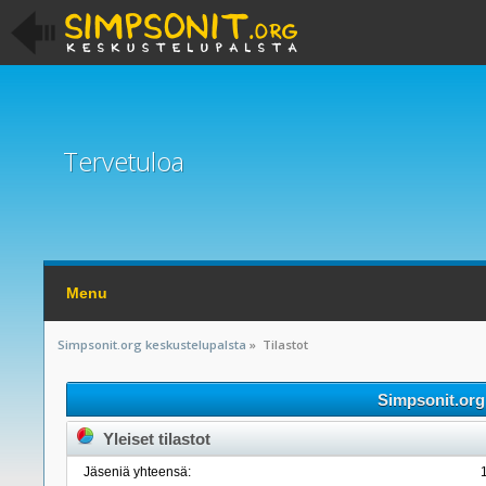
Tervetuloa
Menu
Simpsonit.org keskustelupalsta
»
Tilastot
Simpsonit.org 
Yleiset tilastot
Jäseniä yhteensä: