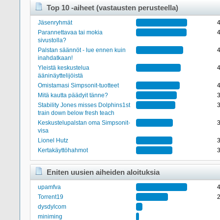
Top 10 -aiheet (vastausten perusteella)
Jäsenryhmät
Parannettavaa tai mokia
sivustolla?
Palstan säännöt - lue ennen kuin
inahdatkaan!
Yleistä keskustelua
ääninäyttelijöistä
Omistamasi Simpsonit-tuotteet
Mitä kautta päädyit tänne?
Stability Jones misses Dolphins1st
train down below fresh teach
Keskustelupalstan oma Simpsonit-
visa
Lionel Hutz
Kertakäyttöhahmot
Eniten uusien aiheiden aloituksia
upamfva
Torrent19
dysdylcom
miniming