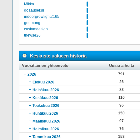
Mikko
doaausef3li
indoorgrowlight2165
geemong
customdesign
thewse26
Keskustelualueen historia
Vuosittainen yhteenveto
Uusia aiheita
791
2026
26
Elokuu 2026
83
Heinäkuu 2026
110
Kesäkuu 2026
96
Toukokuu 2026
150
Huhtikuu 2026
97
Maaliskuu 2026
76
Helmikuu 2026
153
Tammikuu 2026