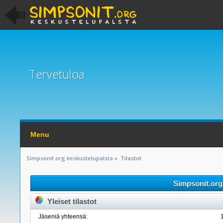
Tervetuloa
Menu
Simpsonit.org keskustelupalsta
»
Tilastot
Simpsonit.org 
Yleiset tilastot
Jäseniä yhteensä: