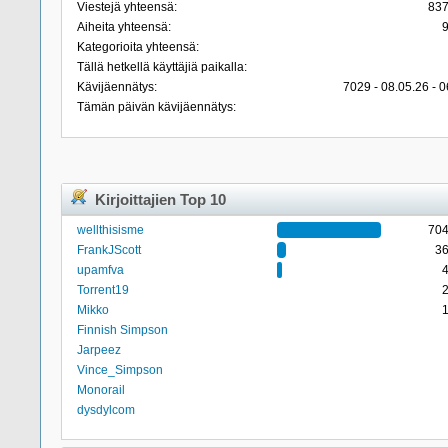
Viestejä yhteensä:
83
Aiheita yhteensä:
Kategorioita yhteensä:
Tällä hetkellä käyttäjiä paikalla:
Kävijäennätys:
7029 - 08.05.26 - 0
Tämän päivän kävijäennätys:
Kirjoittajien Top 10
wellthisisme
70
FrankJScott
3
upamfva
Torrent19
Mikko
Finnish Simpson
Jarpeez
Vince_Simpson
Monorail
dysdylcom