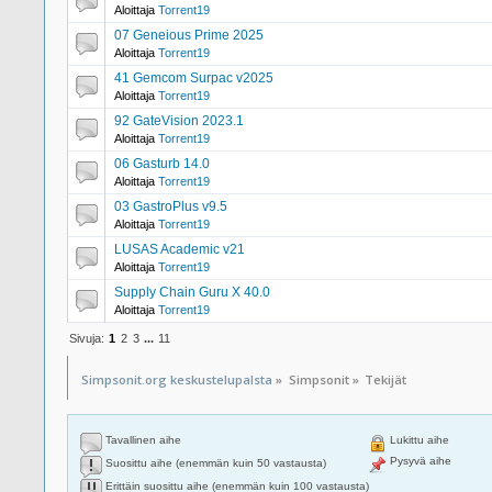
Aloittaja
Torrent19
07 Geneious Prime 2025
Aloittaja
Torrent19
41 Gemcom Surpac v2025
Aloittaja
Torrent19
92 GateVision 2023.1
Aloittaja
Torrent19
06 Gasturb 14.0
Aloittaja
Torrent19
03 GastroPlus v9.5
Aloittaja
Torrent19
LUSAS Academic v21
Aloittaja
Torrent19
Supply Chain Guru X 40.0
Aloittaja
Torrent19
Sivuja:
1
2
3
...
11
Simpsonit.org keskustelupalsta
»
Simpsonit
»
Tekijät
Tavallinen aihe
Lukittu aihe
Pysyvä aihe
Suosittu aihe (enemmän kuin 50 vastausta)
Erittäin suosittu aihe (enemmän kuin 100 vastausta)