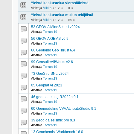
Yleistä keskustelua vierasäänistä
Aloittaja
Mikko
«
1
2
3
...
11
»
Yleistä keskustelua muista tekijöistä
Aloittaja
Mikko
«
1
2
3
...
199
»
53 GEOVIA MineSched v2024
Aloittaja
Torrent19
56 GEOVIA GEMS v6.9
Aloittaja
Torrent19
66 Geotomo GeoThrust 6.4
Aloittaja
Torrent19
99 GeosuiteAllWorks v2.6
Aloittaja
Torrent19
73 GeoStru SNL v2024
Aloittaja
Torrent19
05 Geoplat Ai 2023
Aloittaja
Torrent19
46 geomodelling R2022b 9.1
Aloittaja
Torrent19
60 Geomodeling VVA AttributeStudio 9.1
Aloittaja
Torrent19
39 geogiga seismic pro 9.3
Aloittaja
Torrent19
13 Geochemist Workbench 16.0