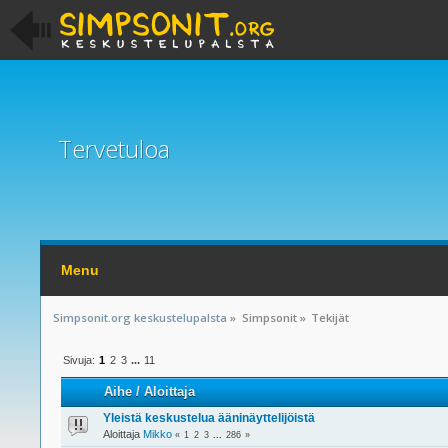
Tervetuloa
Menu
Simpsonit.org keskustelupalsta
»
Simpsonit
»
Tekijät
Sivuja:
1
2
3
...
11
Aihe
/
Aloittaja
Yleistä keskustelua ääninäyttelijöistä
Aloittaja
Mikko
«
1
2
3
...
286
»