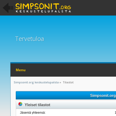
Tervetuloa
Menu
Simpsonit.org keskustelupalsta
»
Tilastot
Simpsonit.org 
Yleiset tilastot
Jäseniä yhteensä: