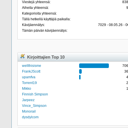
Viestejä yhteensä:
83
Aiheita yhteensä:
Kategorioita yhteensä:
Tällä hetkellä käyttäjiä paikalla:
Kävijäennätys:
7029 - 08.05.26 - 0
Tämän päivän kävijäennätys:
Kirjoittajien Top 10
wellthisisme
70
FrankJScott
3
upamfva
Torrent19
Mikko
Finnish Simpson
Jarpeez
Vince_Simpson
Monorail
dysdylcom