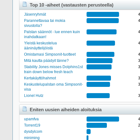
Top 10 -aiheet (vastausten perusteella)
Jäsenryhmät
Parannettavaa tai mokia
sivustolla?
Palstan säännöt - lue ennen kuin
inahdatkaan!
Yleistä keskustelua
ääninäyttelijöistä
Omistamasi Simpsonit-tuotteet
Mitä kautta päädyit tänne?
Stability Jones misses Dolphins1st
train down below fresh teach
Kertakäyttöhahmot
Keskustelupalstan oma Simpsonit-
visa
Lionel Hutz
Eniten uusien aiheiden aloituksia
upamfva
Torrent19
dysdylcom
miniming