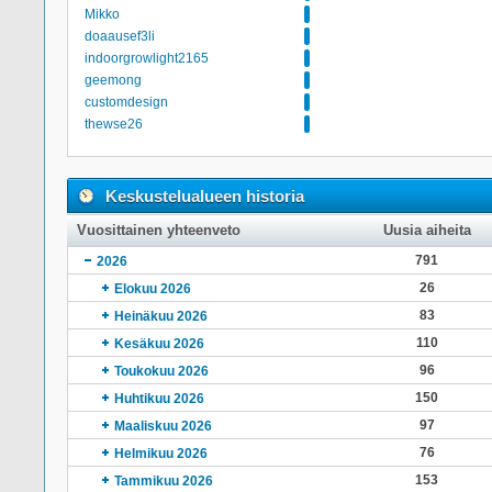
Mikko
doaausef3li
indoorgrowlight2165
geemong
customdesign
thewse26
Keskustelualueen historia
Vuosittainen yhteenveto
Uusia aiheita
791
2026
26
Elokuu 2026
83
Heinäkuu 2026
110
Kesäkuu 2026
96
Toukokuu 2026
150
Huhtikuu 2026
97
Maaliskuu 2026
76
Helmikuu 2026
153
Tammikuu 2026