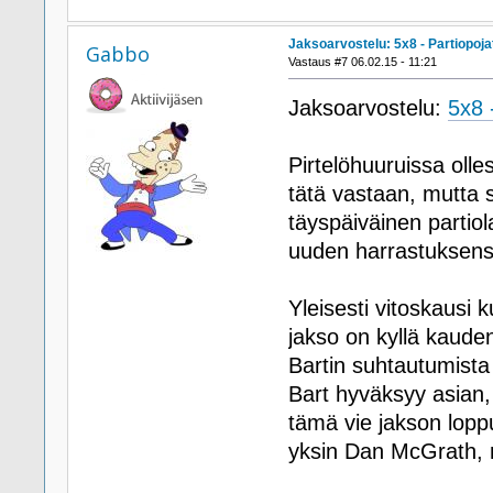
Jaksoarvostelu: 5x8 - Partiopojat
Gabbo
Vastaus #7 06.02.15 - 11:21
Jaksoarvostelu:
5x8 
Pirtelöhuuruissa olles
tätä vastaan, mutta 
täyspäiväinen partio
uuden harrastuksens
Yleisesti vitoskausi
jakso on kyllä kaude
Bartin suhtautumista p
Bart hyväksyy asian
tämä vie jakson lopp
yksin Dan McGrath, mu