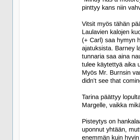
pinttyy kans niin vahv
Vitsit myös tähän pää
Laulavien kalojen ku
(+ Carl) saa hymyn h
ajatuksista. Barney 
tunnaria saa aina nau
tulee käytettyä aika u
Myös Mr. Burnsin var
didn't see that comin
Tarina päättyy lopult
Margelle, vaikka mikä 
Pisteytys on hankalaa
uponnut yhtään, mutta
enemmän kuin hyvin k