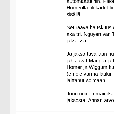
automaatteihin. Palok
Homerilla oli kädet t
sisällä.
Seuraava hauskuus o
aka tri. Nguyen van
jaksossa.
Ja jakso tavallaan h
jahtaavat Margea ja
Homer ja Wiggum kuun
(en ole varma laulun
laittanut soimaan.
Juuri noiden mainits
jaksosta. Annan arv