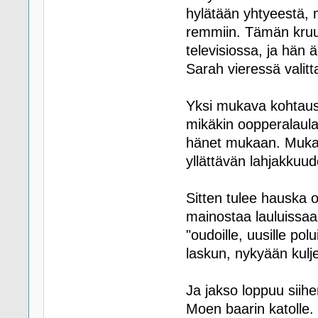
hylätään yhtyeestä, m
remmiin. Tämän kruu
televisiossa, ja hän
Sarah vieressä valit
Yksi mukava kohtaus 
mikäkin oopperalaula
hänet mukaan. Muka
yllättävän lahjakkuud
Sitten tulee hauska 
mainostaa lauluissa
"oudoille, uusille po
laskun, nykyään kuljeta
Ja jakso loppuu siih
Moen baarin katolle