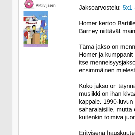
Jaksoarvostelu:
5x1 
Homer kertoo Bartille
Barney niittävät mai
Tämä jakso on mennei
Homer ja kumppanit o
itse menneisyysjaksoje
ensimmäinen mielest
Koko jakso on täynnä 
musiikki on ihan kiv
kappale. 1990-luvun m
saharalaisille, mutta
kuitenkin toimiva juo
Erityisenä hauskuute