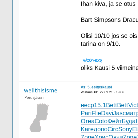
Ihan kiva, ja se otus
Bart Simpsons Dracu
Olisi 10/10 jos se oi
tarina on 9/10.
oliks Kausi 5 viimein
Vs: 5. esityskausi
wellthisisme
Vastaus #11 27.09.21 - 19:06
неср
15.1
Bett
Bett
Vic
Pari
Flie
Davi
Jasc
мат
Orea
Coto
Фейт
Буда
Kare
допо
Circ
Sony
E
Zone
Хрис
Овчи
Zone