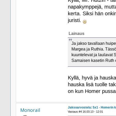
napakymppejä, mutta n
kerta. Siksi hän onk
juristi.
Lainaus
Ja jakso tavallaan huip
Margea ja Ruthia. Täss
kuuntelevat ja laulavat 
Samaisen kasetin Ruth o
Kyllä, hyvä ja hausk
hauska lisä tuolle t
on kun Homer pussail
Jaksoarvostelu: 5x1 - Homerin kv
Monorail
Vastaus #4 16.03.13 - 12:01