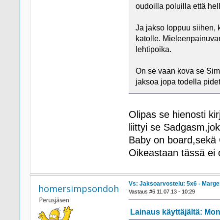
oudoilla poluilla että hell
Ja jakso loppuu siihen,
katolle. Mieleenpainuva
lehtipoika.
On se vaan kova se Simps
jaksoa jopa todella pid
Olipas se hienosti kir
liittyi se Sadgasm,jo
Baby on board,sekä 
Oikeastaan tässä ei 
Vs: Jaksoarvostelu: 5x6 - Marg
homersimpsondoh
Vastaus #6 11.07.13 - 10:29
Lainaus käyttäjältä: Mono