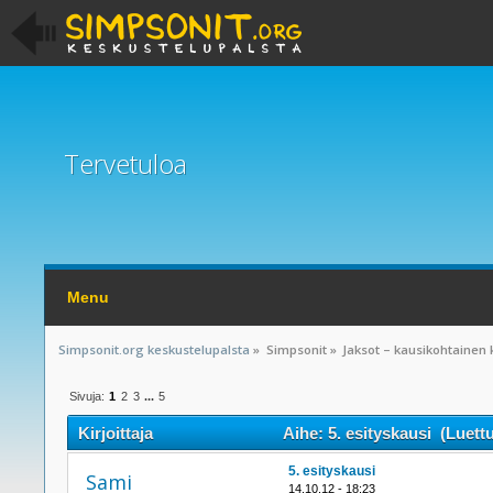
Tervetuloa
Menu
Simpsonit.org keskustelupalsta
»
Simpsonit
»
Jaksot – kausikohtainen 
Sivuja:
1
2
3
...
5
Kirjoittaja
Aihe: 5. esityskausi (Luett
5. esityskausi
Sami
14.10.12 - 18:23