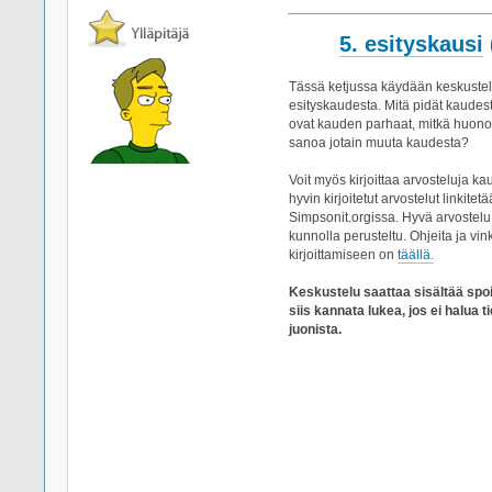
5. esityskausi
Tässä ketjussa käydään keskuste
esityskaudesta. Mitä pidät kaude
ovat kauden parhaat, mitkä huon
sanoa jotain muuta kaudesta?
Voit myös kirjoittaa arvosteluja k
hyvin kirjoitetut arvostelut linkite
Simpsonit.orgissa. Hyvä arvostelu 
kunnolla perusteltu. Ohjeita ja vin
kirjoittamiseen on
täällä.
Keskustelu saattaa sisältää spo
siis kannata lukea, jos ei halua t
juonista.