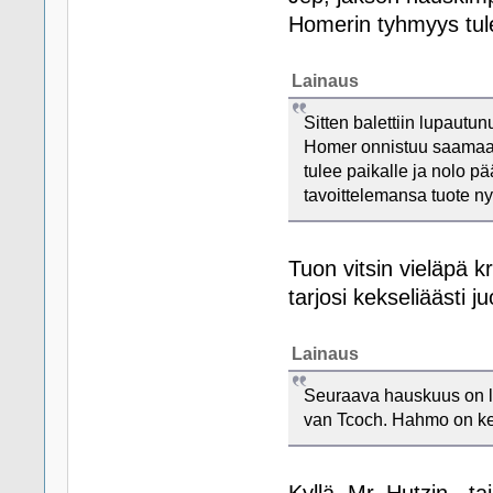
Homerin tyhmyys tulee
Lainaus
Sitten balettiin lupautu
Homer onnistuu saamaan
tulee paikalle ja nolo pä
tavoittelemansa tuote nyr
Tuon vitsin vieläpä 
tarjosi kekseliäästi j
Lainaus
Seuraava hauskuus on la
van Tcoch. Hahmo on ke
Kyllä, Mr. Hutzin - t