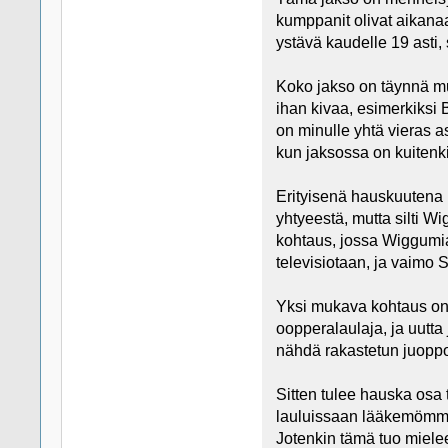
kumppanit olivat aikana
ystävä kaudelle 19 asti,
Koko jakso on täynnä mus
ihan kivaa, esimerkiksi 
on minulle yhtä vieras as
kun jaksossa on kuitenki
Erityisenä hauskuutena 
yhtyeestä, mutta silti W
kohtaus, jossa Wiggumia
televisiotaan, ja vaimo 
Yksi mukava kohtaus on,
oopperalaulaja, ja uutt
nähdä rakastetun juopp
Sitten tulee hauska osa
lauluissaan lääkemömmöä 
Jotenkin tämä tuo miele