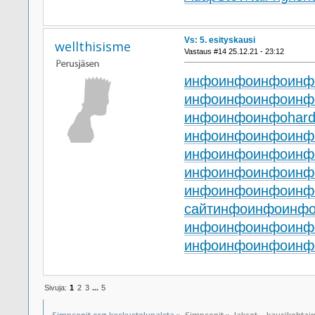
Vs: 5. esityskausi
wellthisisme
Vastaus #14 25.12.21 - 23:12
инфо
инфо
инфо
инф
инфо
инфо
инфо
инф
инфо
инфо
инфо
hard
инфо
инфо
инфо
инф
инфо
инфо
инфо
инф
инфо
инфо
инфо
инф
инфо
инфо
инфо
инф
сайт
инфо
инфо
инф
инфо
инфо
инфо
инф
инфо
инфо
инфо
инф
Sivuja:
1
2
3
...
5
Simpsonit.org keskustelupalsta
»
Simpsonit
»
Jaksot – kausikohtai