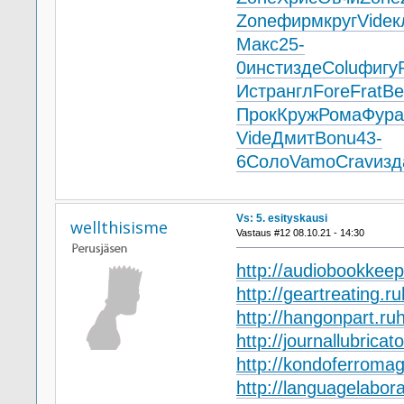
Zone
фирм
круг
Vide
к
Макс
25-
0
инст
изде
Colu
фигу
Истр
англ
Fore
Frat
Ве
Прок
Круж
Рома
Фура
Vide
Дмит
Bonu
43-
6
Соло
Vamo
Crav
изд
Vs: 5. esityskausi
wellthisisme
Vastaus #12 08.10.21 - 14:30
http://audiobookkeep
http://geartreating.ru
http://hangonpart.ru
h
http://journallubricato
http://kondoferromag
http://languagelabora