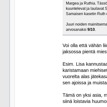
Margea ja Ruthia. Täss
kuuntelevat ja laulavat 
Samaisen kasetin Ruth o
Juuri noiden mainitsema
arvosanaksi
9/10
.
Voi olla että vähän li
jaksossa pientä mies
Esim. Lisa kannusta
karistamaan miehise
vuorelta alas jäteka
sen ajoissa ja muist
Tämä on yksi asia, m
siinä loistavia huumo