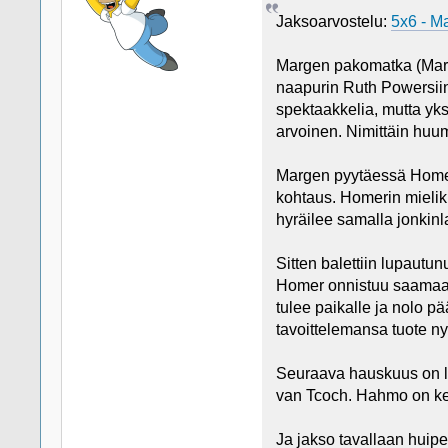
Jaksoarvostelu:
5x6 - M
Margen pakomatka (Marg
naapurin Ruth Powersiin.
spektaakkelia, mutta yk
arvoinen. Nimittäin huum
Margen pyytäessä Homer
kohtaus. Homerin mieliku
hyräilee samalla jonkinl
Sitten balettiin lupautu
Homer onnistuu saamaan
tulee paikalle ja nolo pä
tavoittelemansa tuote nyr
Seuraava hauskuus on la
van Tcoch. Hahmo on ke
Ja jakso tavallaan huip