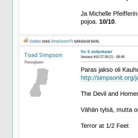
Ja Michelle Pfeifferi
pojoa.
10/10
.
Gabbo
sekä
SimpSuomTv
tykkäävät tästä.
Vs: 5. esityskausi
Toad Simpson
Vastaus #10 27.09.21 - 08:48
Paras jakso oli Kauh
http://simpsonit.org/j
The Devil and Home
Vähän tylsä, mutta on
Terror at 1/2 Feet