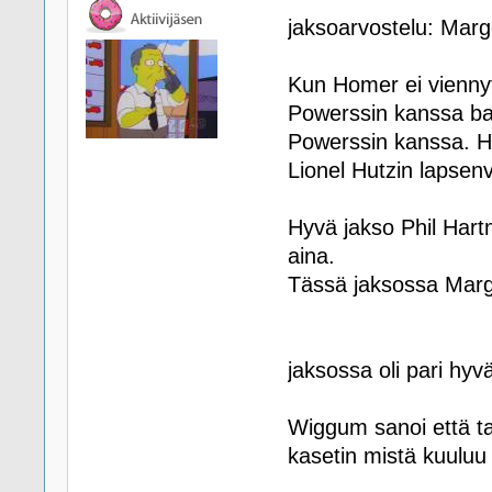
jaksoarvostelu: Mar
Kun Homer ei vienny
Powerssin kanssa bal
Powerssin kanssa. Ho
Lionel Hutzin lapsenv
Hyvä jakso Phil Hartm
aina.
Tässä jaksossa Marg
jaksossa oli pari hyvä
Wiggum sanoi että tar
kasetin mistä kuuluu 