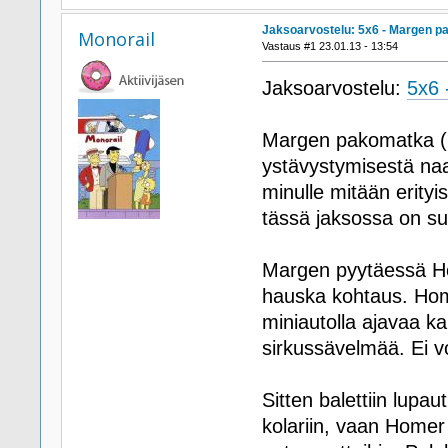
Jaksoarvostelu: 5x6 - Margen 
Monorail
Vastaus #1 23.01.13 - 13:54
Jaksoarvostelu:
5x6 
Margen pakomatka (M
ystävystymisestä naa
minulle mitään erityi
tässä jaksossa on su
Margen pyytäessä Ho
hauska kohtaus. Home
miniautolla ajavaa ka
sirkussävelmää. Ei v
Sitten balettiin lup
kolariin, vaan Home