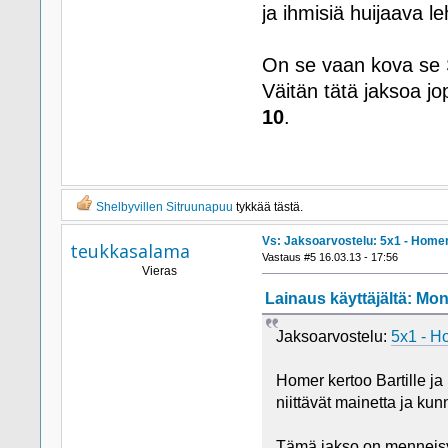
ja ihmisiä huijaava le
On se vaan kova se S
Väitän tätä jaksoa j
10
.
Shelbyvillen Sitruunapuu
tykkää tästä.
Vs: Jaksoarvostelu: 5x1 - Homeri
teukkasalama
Vastaus #5 16.03.13 - 17:56
Vieras
Lainaus käyttäjältä: Mono
Jaksoarvostelu:
5x1 - Ho
Homer kertoo Bartille ja 
niittävät mainetta ja ku
Tämä jakso on menneisyy