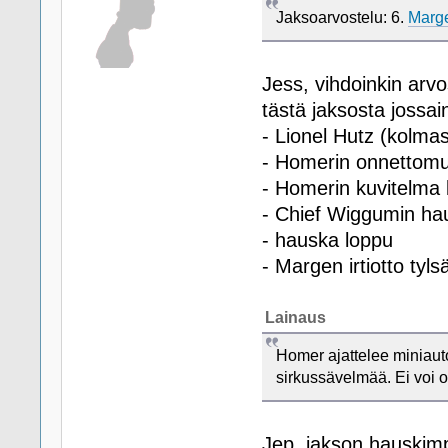
Jaksoarvostelu: 6.
Marg
Jess, vihdoinkin arvo
tästä jaksosta jossa
- Lionel Hutz (kolma
- Homerin onnettom
- Homerin kuvitelma 
- Chief Wiggumin ha
- hauska loppu
- Margen irtiotto tyls
Lainaus
Homer ajattelee miniauto
sirkussävelmää. Ei voi o
Jep, jakson hauskimpi