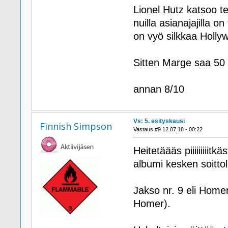
Lionel Hutz katsoo te
nuilla asianajajilla on
on vyö silkkaa Holly
Sitten Marge saa 50 
annan 8/10
Vs: 5. esityskausi
Finnish Simpson
Vastaus #9 12.07.18 - 00:22
Heitetäääs piiiiiiiiit
albumi kesken soittoli
Jakso nr. 9 eli Home
Homer).