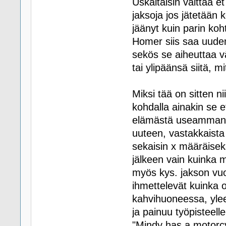
Uskaltaisin väittää e
jaksoja jos jätetään 
jäänyt kuin parin koh
Homer siis saa uuden,
sekös se aiheuttaa v
tai ylipäänsä siitä, 
Miksi tää on sitten n
kohdalla ainakin se et
elämästä useammanki
uuteen, vastakkaist
sekaisin x määräiseks
jälkeen vain kuinka 
myös kys. jakson vuo
ihmettelevät kuinka 
kahvihuoneessa, ylee
ja painuu työpisteel
"Mindy has a motorcyc