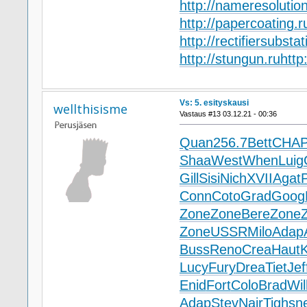
http://nameresolution
http://papercoating.r
http://rectifiersubstat
http://stungun.ru
http
Vs: 5. esityskausi
wellthisisme
Vastaus #13 03.12.21 - 00:36
Quan
256.7
Bett
CHA
Shaa
West
When
Luig
Gill
Sisi
Nich
XVII
Agat
P
Conn
Coto
Grad
Goog
Zone
Zone
Bere
Zone
Zone
USSR
Milo
Adap
Buss
Reno
Crea
Haut
Lucy
Fury
Drea
Tiet
Jef
Enid
Fort
Colo
Brad
Wil
Adap
Stev
Nair
Tigh
sn