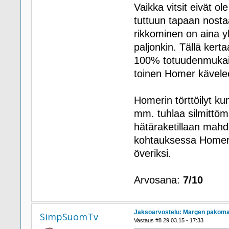
Vaikka vitsit eivät ol
tuttuun tapaan nosta
rikkominen on aina y
paljonkin. Tällä kerta
100% totuudenmukaisi
toinen Homer kävele
Homerin törttöilyt 
mm. tuhlaa silmittöm
hätäraketillaan mahd
kohtauksessa Homerin
överiksi.
Arvosana:
7/10
Jaksoarvostelu: Margen pakom
SimpSuomTv
Vastaus #8 29.03.15 - 17:33