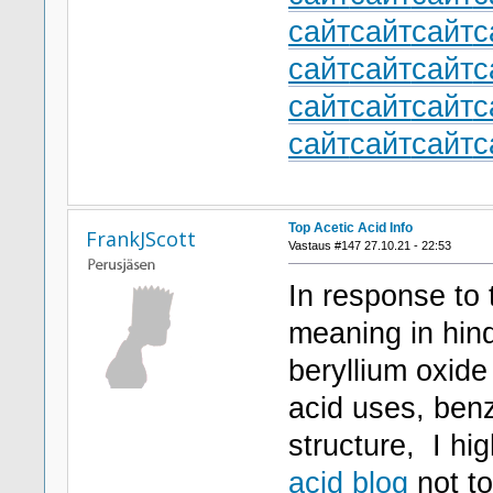
сайт
сайт
сайт
с
сайт
сайт
сайт
с
сайт
сайт
сайт
с
сайт
сайт
сайт
с
Top Acetic Acid Info
FrankJScott
Vastaus #147 27.10.21 - 22:53
In response to 
meaning in hindi
beryllium oxide 
acid uses, benz
structure, I hi
acid blog
not to