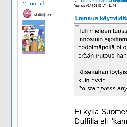
Vs: Yleistä keskustelua oheistuo
Monorail
Vastaus #143 31.01.17 - 11:44
Lainaus käyttäjält
Tuli mieleen tuos
innostuin sijoitt
hedelmäpeliä ei 
erään Putous-hah
Kliseitähän löyt
kuin hyvin.
"to start press an
Ei kyllä Suomes
Duffilla eli "ka