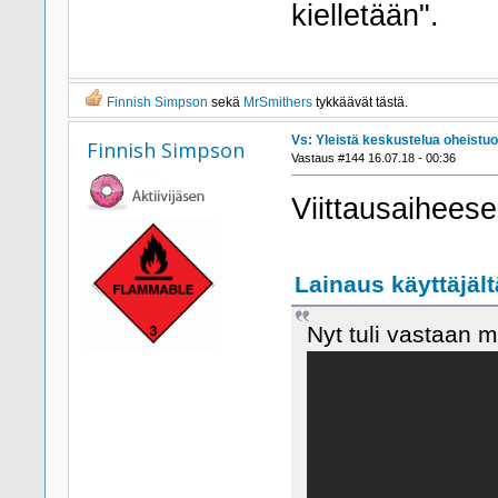
kielletään".
Finnish Simpson
sekä
MrSmithers
tykkäävät tästä.
Vs: Yleistä keskustelua oheistuo
Finnish Simpson
Vastaus #144 16.07.18 - 00:36
Viittausaiheese
Lainaus käyttäjält
Nyt tuli vastaan 