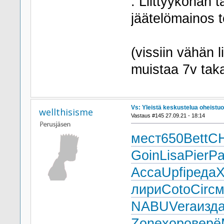
. Liittyyköhän t
jäätelömainos t
(vissiin vähän l
muistaa 7v taka
Vs: Yleistä keskustelua oheistuo
wellthisisme
Vastaus #145 27.09.21 - 18:14
мест
650
Bett
C
Goin
Lisa
Pier
P
Acca
Upfi
реда
X
лири
Coto
Circ
м
NABU
Vera
изд
Zone
хоро
верё