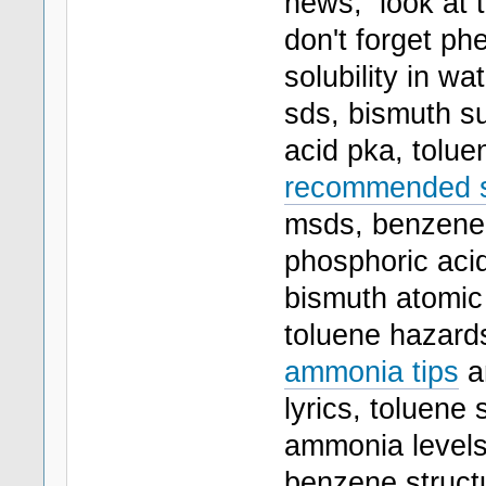
news, look at 
don't forget ph
solubility in wa
sds, bismuth su
acid pka, toluen
recommended sc
msds, benzene 
phosphoric acid 
bismuth atomic 
toluene hazards
ammonia tips
an
lyrics, toluene
ammonia levels
benzene structu