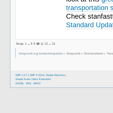
transportation 
Check stanfast
Standard Updat
Sivuja:
1
...
8
9
10
11
12
...
23
Simpsonit.org keskustelupalsta
»
Simpsonit
»
Oheistuotteet
»
Ylei
SMF 2.0.7
|
SMF © 2014
,
Simple Machines
Simple Audio Video Embedder
XHTML
RSS
WAP2