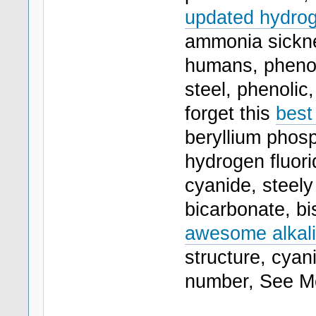
updated hydrog
ammonia sickne
humans, phenol 
steel, phenolic
forget this
best
beryllium phosp
hydrogen fluori
cyanide, steel
bicarbonate, bi
awesome alkali
structure, cyan
number, See 