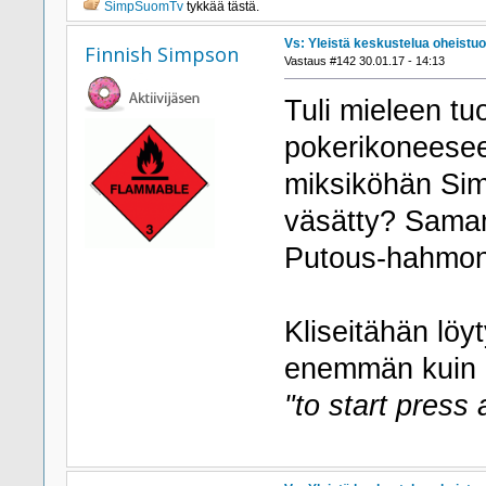
SimpSuomTv
tykkää tästä.
Vs: Yleistä keskustelua oheistuo
Finnish Simpson
Vastaus #142 30.01.17 - 14:13
Tuli mieleen tu
pokerikoneeseen
miksiköhän Simp
väsätty? Saman
Putous-hahmon 
Kliseitähän lö
enemmän kuin 
"to start press