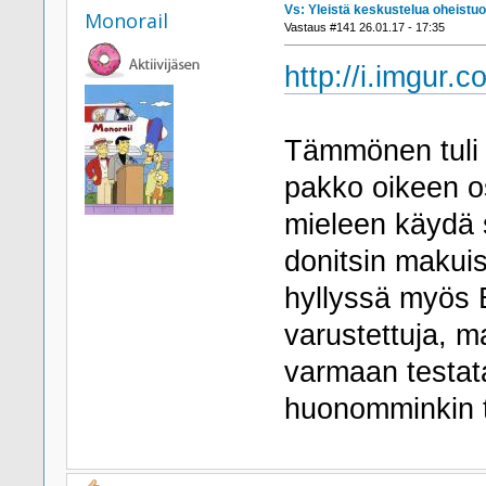
Vs: Yleistä keskustelua oheistuo
Monorail
Vastaus #141 26.01.17 - 17:35
http://i.imgur
Tämmönen tuli 
pakko oikeen os
mieleen käydä s
donitsin makuis
hyllyssä myös B
varustettuja, m
varmaan testata
huonomminkin 