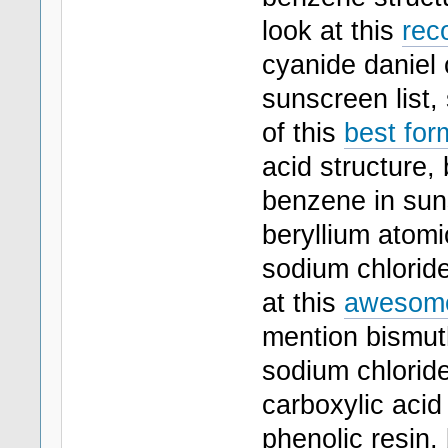
look at this
rec
cyanide daniel 
sunscreen list
of this
best for
acid structure,
benzene in sun
beryllium atom
sodium chloride
at this
awesome
mention bismuth
sodium chloride
carboxylic acid
phenolic resin,