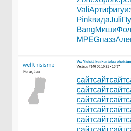
Vali
Арти
фигу
и
Pink
вида
Juli
П
Bang
Миши
Фо
MPEG
пазз
Але
Vs: Yleistä keskustelua oheistuo
wellthisisme
Vastaus #146 08.10.21 - 13:37
сайт
сайт
сайт
с
сайт
сайт
сайт
с
сайт
сайт
сайт
с
сайт
сайт
сайт
с
сайт
сайт
сайт
с
сайт
сайт
сайт
с