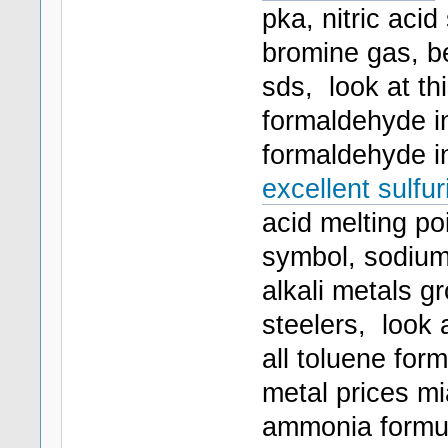
pka, nitric aci
bromine gas, b
sds, look at th
formaldehyde in
formaldehyde i
excellent sulfur
acid melting po
symbol, sodium 
alkali metals g
steelers, look 
all toluene for
metal prices m
ammonia formul