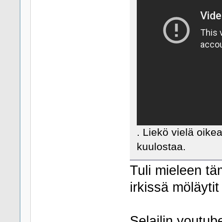
. Liekö vielä oike
kuulostaa.
Tuli mieleen t
irkissä möläyti
Selailin youtub