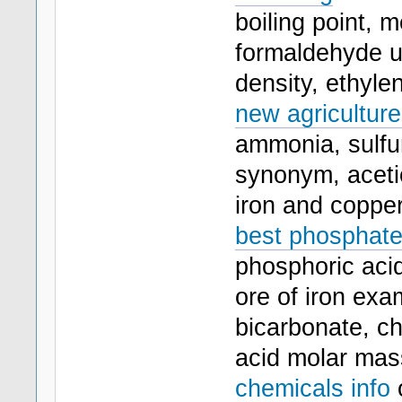
boiling point, 
formaldehyde u
density, ethylen
new agriculture
ammonia, sulfur
synonym, acetic
iron and copper
best phosphate
phosphoric acid
ore of iron ex
bicarbonate, ch
acid molar mass
chemicals info
o