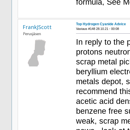
formula, See 
Top Hydrogen Cyanide Advice
FrankJScott
Vastaus #148 28.10.21 - 00:08
In reply to the
protons neutron
scrap metal pi
beryllium elect
metals depot, s
recommend th
acetic acid den
benzene free su
weak, scrap met