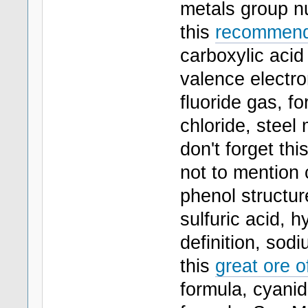
metals group nu
this
recommende
carboxylic acid
valence electro
fluoride gas, f
chloride, steel
don't forget thi
not to mention 
phenol structur
sulfuric acid,
definition, sod
this
great ore of
formula, cyani