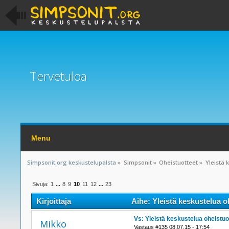
Tervetuloa
Menu
Simpsonit.org keskustelupalsta
»
Simpsonit
»
Oheistuotteet
»
Yleistä 
Sivuja:
1
...
8
9
10
11
12
...
23
Kirjoittaja
Aihe: Yleistä keskustelua o
Vs: Yleistä keskustelua oheistuo
Mikko
Vastaus #135 08.07.15 - 17:54