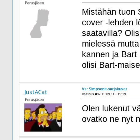
Mistähän tuon
cover -lehden l
saatavilla? Olis
mielessä mutta
kannen ja Bart 
olisi Bart-mai
Vs: Simpsonit-sarjakuvat
JustACat
Vastaus #97 15.09.11 - 19:19
Olen lukenut väl
ovatko ne nyt n