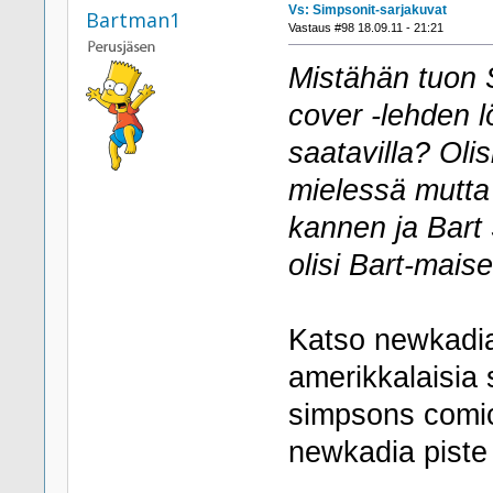
Vs: Simpsonit-sarjakuvat
Bartman1
Vastaus #98 18.09.11 - 21:21
Mistähän tuon
cover -lehden l
saatavilla? Olis
mielessä mutta
kannen ja Bart 
olisi Bart-mais
Katso newkadias
amerikkalaisia 
simpsons comic
newkadia pist