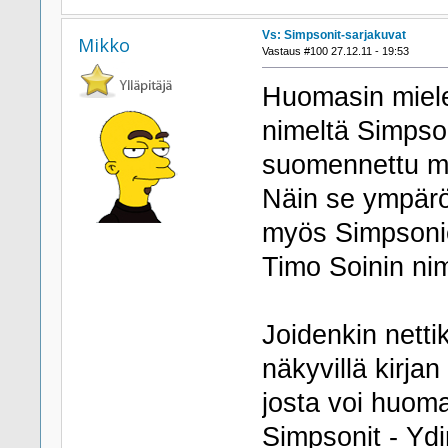
Vs: Simpsonit-sarjakuvat
Mikko
Vastaus #100 27.12.11 - 19:53
Huomasin mielen
nimeltä Simps
suomennettu mu
Näin se ympärö
myös Simpsonie
Timo Soinin ni
Joidenkin netti
näkyvillä kirja
josta voi huoma
Simpsonit - Yd