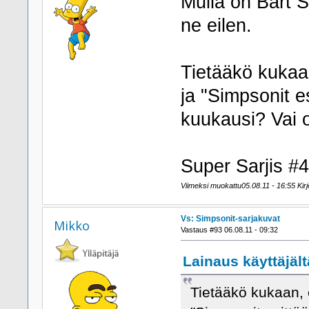
Mulla on Bart S
ne eilen.
Tietääkö kukaan
ja "Simpsonit e
kuukausi? Vai 
Super Sarjis #4
Viimeksi muokattu05.08.11 - 16:55 Kirjoi
Vs: Simpsonit-sarjakuvat
Mikko
Vastaus #93 06.08.11 - 09:32
Lainaus käyttäjältä
Tietääkö kukaan, e