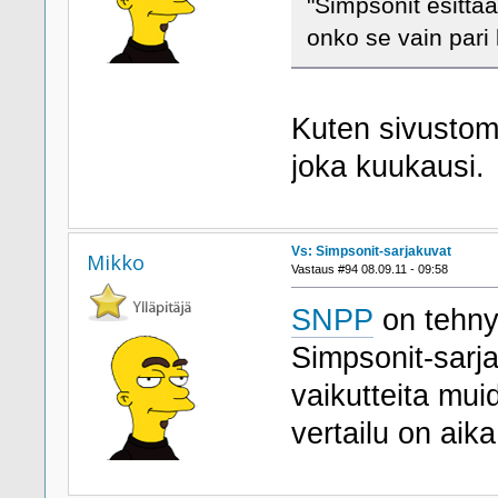
"Simpsonit esittä
onko se vain pari
Kuten sivustomm
joka kuukausi.
Vs: Simpsonit-sarjakuvat
Mikko
Vastaus #94 08.09.11 - 09:58
SNPP
on tehnyt
Simpsonit-sarja
vaikutteita mui
vertailu on aik