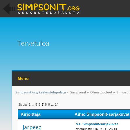
Tervetuloa
Menu
Simpsonit.org keskustelupalsta
»
Simpsonit
»
Oheistuotteet
»
Simpson
Sivuja:
1
...
5
6
7
8
9
...
14
Kirjoittaja
Aihe: Simpsonit-sarjakuvat
Vs: Simpsonit-sarjakuvat
Jarpeez
Vastaus #90 16.07.11 - 23:14