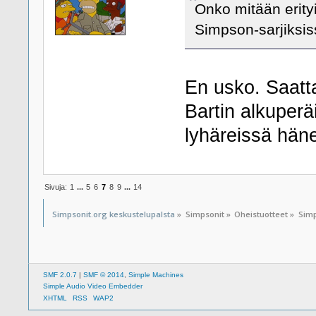
Onko mitään erity
Simpson-sarjiksiss
En usko. Saattaa
Bartin alkuperä
lyhäreissä hänel
Sivuja:
1
...
5
6
7
8
9
...
14
Simpsonit.org keskustelupalsta
»
Simpsonit
»
Oheistuotteet
»
Simp
SMF 2.0.7
|
SMF © 2014
,
Simple Machines
Simple Audio Video Embedder
XHTML
RSS
WAP2