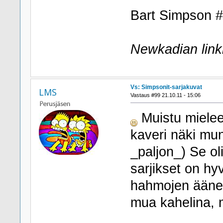
Bart Simpson #
Newkadian linkk
Vs: Simpsonit-sarjakuvat
LMS
Vastaus #99 21.10.11 - 15:06
Muistu mielee
kaveri näki mun
_paljon_) Se ol
sarjikset on hyv
hahmojen ääne
mua kahelina, 