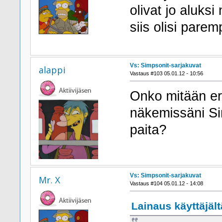
olivat jo aluks
siis olisi pare
Vs: Simpsonit-sarjakuvat
alappi
Vastaus #103 05.01.12 - 10:56
Onko mitään eri
näkemissäni Sim
paita?
Vs: Simpsonit-sarjakuvat
Mr. X
Vastaus #104 05.01.12 - 14:08
Lainaus käyttäjält