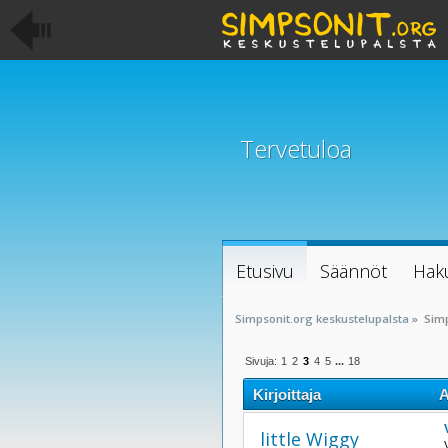
Tervetuloa
Etusivu
Säännöt
Hak
Simpsonit.org keskustelupalsta
»
Sim
Sivuja:
1
2
3
4
5
...
18
Kirjoittaja
A
little Wiggy