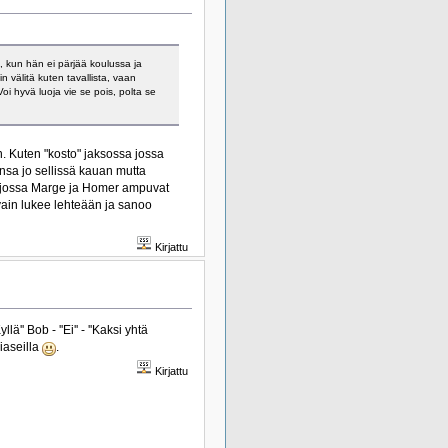
n, kun hän ei pärjää koulussa ja
n välitä kuten tavallista, vaan
oi hyvä luoja vie se pois, polta se
. Kuten "kosto" jaksossa jossa
nsa jo sellissä kauan mutta
a jossa Marge ja Homer ampuvat
ain lukee lehteään ja sanoo
Kirjattu
'' Bob - ''Ei'' - ''Kaksi yhtä
iaseilla
.
Kirjattu