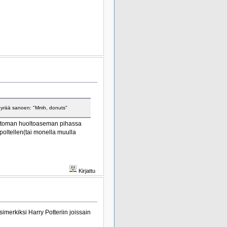
mpyrää sanoen: "Mmh, donuts"
ottoman huoltoaseman pihassa
 poltellen(tai monella muulla
Kirjattu
simerkiksi Harry Potteriin joissain