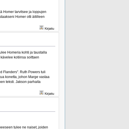
itä Homer tarvitsee ja loppujen
staakseni Homer otti äitilleen
Kirjattu
ulee Homeria kohti ja taustalla
a kävelee kotiinsa soittaen
ed Flanders". Ruth Powers tuli
ttua konetta, johon Marge vastaa
nen teksti. Jakson parhaita
Kirjattu
neeseen tulee ne naiset, joiden