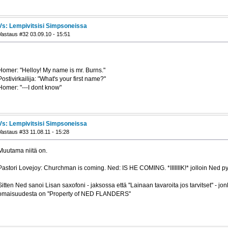
Vs: Lempivitsisi Simpsoneissa
Vastaus #32 03.09.10 - 15:51
Homer: "Helloy! My name is mr. Burns."
Postivirkailija: "What's your first name?"
Homer: "---I dont know"
Vs: Lempivitsisi Simpsoneissa
Vastaus #33 11.08.11 - 15:28
Muutama niitä on.
Pastori Lovejoy: Churchman is coming. Ned: IS HE COMING. *IIIIIIIK!* jolloin Ned py
Sitten Ned sanoi Lisan saxofoni - jaksossa että ''Lainaan tavaroita jos tarvitset'' - 
omaisuudesta on ''Property of NED FLANDERS''