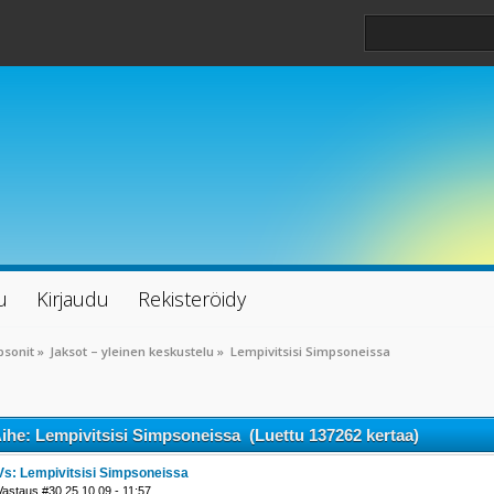
u
Kirjaudu
Rekisteröidy
psonit
»
Jaksot – yleinen keskustelu
»
Lempivitsisi Simpsoneissa
ihe: Lempivitsisi Simpsoneissa (Luettu 137262 kertaa)
Vs: Lempivitsisi Simpsoneissa
Vastaus #30 25.10.09 - 11:57