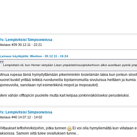
Vs: Lempivitsisi Simpsoneissa
Vastaus #39 30.12.11 - 22:21
Lainaus käyttäjältä: Woohoo - 30.12.11 - 16:24
Lempivitsini oli, kun Homer vietyään Lisan ympäristönsuojelukerhoon alkoi autollaan pyöriä y
Minua rupeaa tämä hymyilyttämään pikemminkin tosielämän takia kun jonkun siiv
nuoret kuskit yrittää leikkiä ruostuneilla tojotanromuilla sivuluisua heittäen ja kumia
ajoneuvolla, sanotaan nyt esimerkkinä mopot ja mopoautot).
Meni vähän offtopicin puolelle mutta kait kelpaa jonkinnäkööseksi perusteluksi.
Vs: Lempivitsisi Simpsoneissa
Vastaus #40 14.07.12 - 14:02
Viittaukset leffoihin/kirjoihin, jotka tunnen
Ei voi olla hymyilemättä kun viitataan e
jaksoissa. Samoin siitä tulee oivalluksen tunne...