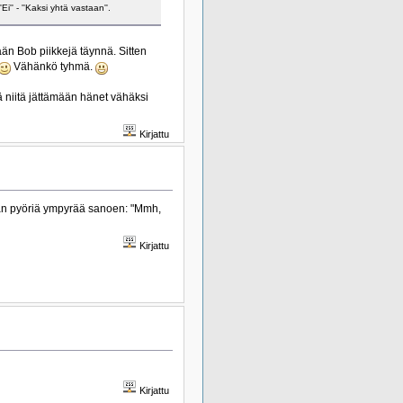
i'' - ''Kaksi yhtä vastaan''.
ään Bob piikkejä täynnä. Sitten
Vähänkö tyhmä.
 niitä jättämään hänet vähäksi
Kirjattu
aan pyöriä ympyrää sanoen: "Mmh,
Kirjattu
Kirjattu