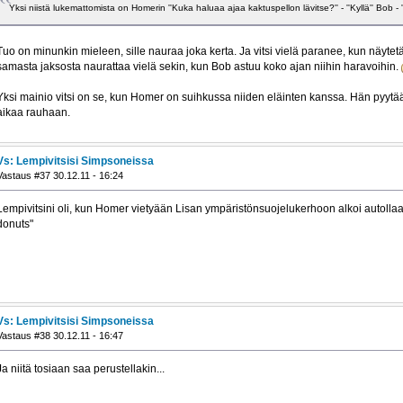
Yksi niistä lukemattomista on Homerin ''Kuka haluaa ajaa kaktuspellon lävitse?'' - ''Kyllä'' Bob - ''E
Tuo on minunkin mieleen, sille nauraa joka kerta. Ja vitsi vielä paranee, kun näytet
samasta jaksosta naurattaa vielä sekin, kun Bob astuu koko ajan niihin haravoihin.
Yksi mainio vitsi on se, kun Homer on suihkussa niiden eläinten kanssa. Hän pyytää
aikaa rauhaan.
Vs: Lempivitsisi Simpsoneissa
Vastaus #37 30.12.11 - 16:24
Lempivitsini oli, kun Homer vietyään Lisan ympäristönsuojelukerhoon alkoi autoll
donuts"
Vs: Lempivitsisi Simpsoneissa
Vastaus #38 30.12.11 - 16:47
Ja niitä tosiaan saa perustellakin...