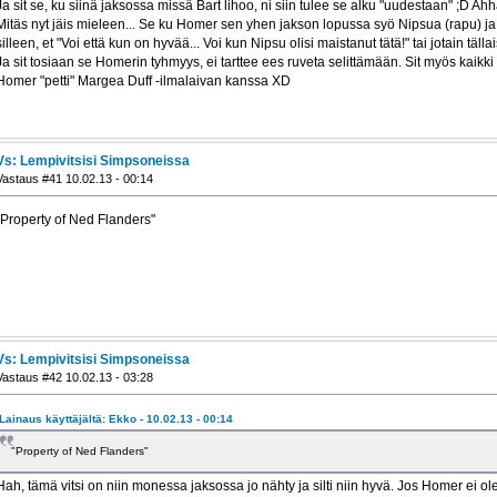
Ja sit se, ku siinä jaksossa missä Bart lihoo, ni siin tulee se alku "uudestaan" ;D Ah
Mitäs nyt jäis mieleen... Se ku Homer sen yhen jakson lopussa syö Nipsua (rapu) ja ny
silleen, et "Voi että kun on hyvää... Voi kun Nipsu olisi maistanut tätä!" tai jotain tälla
Ja sit tosiaan se Homerin tyhmyys, ei tarttee ees ruveta selittämään. Sit myös kaikk
Homer "petti" Margea Duff -ilmalaivan kanssa XD
Vs: Lempivitsisi Simpsoneissa
Vastaus #41 10.02.13 - 00:14
"Property of Ned Flanders"
Vs: Lempivitsisi Simpsoneissa
Vastaus #42 10.02.13 - 03:28
Lainaus käyttäjältä: Ekko - 10.02.13 - 00:14
"Property of Ned Flanders"
Hah, tämä vitsi on niin monessa jaksossa jo nähty ja silti niin hyvä. Jos Homer ei ole