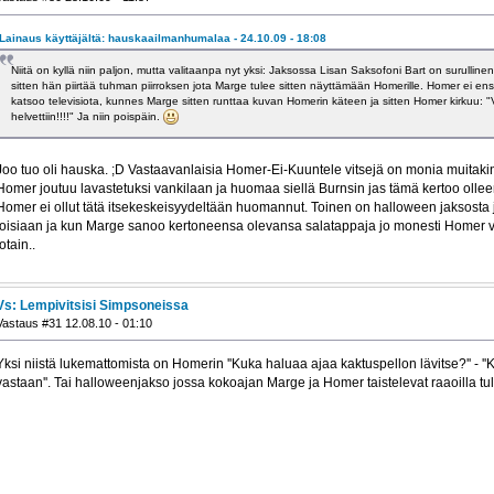
Lainaus käyttäjältä: hauskaailmanhumalaa - 24.10.09 - 18:08
Niitä on kyllä niin paljon, mutta valitaanpa nyt yksi: Jaksossa Lisan Saksofoni Bart on surulline
sitten hän piirtää tuhman piirroksen jota Marge tulee sitten näyttämään Homerille. Homer ei ensi
katsoo televisiota, kunnes Marge sitten runttaa kuvan Homerin käteen ja sitten Homer kirkuu: "V
helvettiin!!!!" Ja niin poispäin.
Joo tuo oli hauska. ;D Vastaavanlaisia Homer-Ei-Kuuntele vitsejä on monia muitakin
Homer joutuu lavastetuksi vankilaan ja huomaa siellä Burnsin jas tämä kertoo ollee
Homer ei ollut tätä itsekeskeisyydeltään huomannut. Toinen on halloween jaksost
toisiaan ja kun Marge sanoo kertoneensa olevansa salatappaja jo monesti Homer v
jotain..
Vs: Lempivitsisi Simpsoneissa
Vastaus #31 12.08.10 - 01:10
Yksi niistä lukemattomista on Homerin ''Kuka haluaa ajaa kaktuspellon lävitse?'' - ''Kyllä
vastaan''. Tai halloweenjakso jossa kokoajan Marge ja Homer taistelevat raaoilla tul