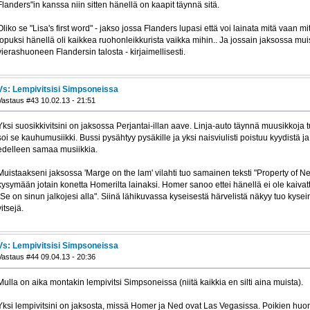
Flanders"in kanssa niin sitten hänellä on kaapit täynnä sitä.
Oliko se "Lisa's first word" - jakso jossa Flanders lupasi että voi lainata mitä vaan m
lopuksi hänellä oli kaikkea ruohonleikkurista vaikka mihin.. Ja jossain jaksossa mui
vierashuoneen Flandersin talosta - kirjaimellisesti.
Vs: Lempivitsisi Simpsoneissa
Vastaus #43 10.02.13 - 21:51
Yksi suosikkivitsini on jaksossa Perjantai-illan aave. Linja-auto täynnä muusikkoja t
soi se kauhumusiikki. Bussi pysähtyy pysäkille ja yksi naisviulisti poistuu kyydistä j
edelleen samaa musiikkia.
Muistaakseni jaksossa 'Marge on the lam' vilahti tuo samainen teksti "Property of N
kysymään jotain konetta Homerilta lainaksi. Homer sanoo ettei hänellä ei ole kaiva
"Se on sinun jalkojesi alla". Siinä lähikuvassa kyseisestä härvelistä näkyy tuo kysei
vitsejä.
Vs: Lempivitsisi Simpsoneissa
Vastaus #44 09.04.13 - 20:36
Mulla on aika montakin lempivitsi Simpsoneissa (niitä kaikkia en silti aina muista).
Yksi lempivitsini on jaksosta, missä Homer ja Ned ovat Las Vegasissa. Poikien huo