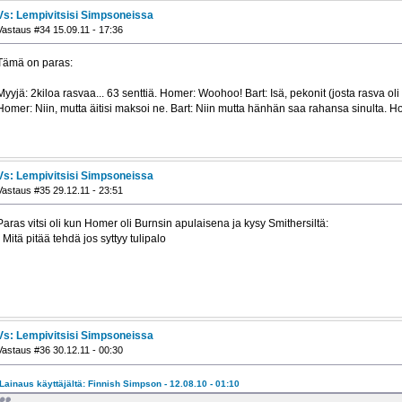
Vs: Lempivitsisi Simpsoneissa
Vastaus #34 15.09.11 - 17:36
Tämä on paras:
Myyjä: 2kiloa rasvaa... 63 senttiä. Homer: Woohoo! Bart: Isä, pekonit (josta rasva oli
Homer: Niin, mutta äitisi maksoi ne. Bart: Niin mutta hänhän saa rahansa sinulta. H
Vs: Lempivitsisi Simpsoneissa
Vastaus #35 29.12.11 - 23:51
Paras vitsi oli kun Homer oli Burnsin apulaisena ja kysy Smithersiltä:
- Mitä pitää tehdä jos syttyy tulipalo
Vs: Lempivitsisi Simpsoneissa
Vastaus #36 30.12.11 - 00:30
Lainaus käyttäjältä: Finnish Simpson - 12.08.10 - 01:10