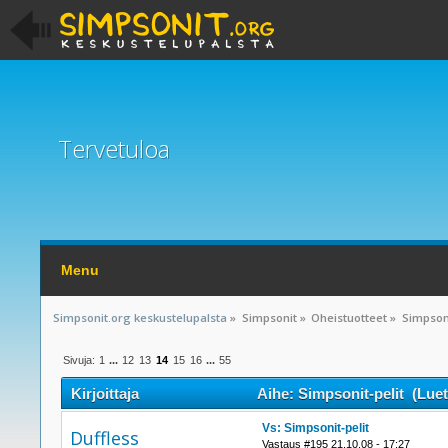
Tervetuloa
Menu
Simpsonit.org keskustelupalsta
»
Simpsonit
»
Oheistuotteet
»
Simpsoni
Sivuja:
1
...
12
13
14
15
16
...
55
Kirjoittaja
Aihe: Simpsonit-pelit (Luet
Vs: Simpsonit-pelit
Duffless
Vastaus #195 21.10.08 - 17:27