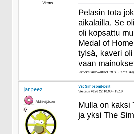
Vieras
Pelasin tota jok
aikalailla. Se o
oli kopsattu mu
Medal of Homer 
tylsä, kaveri ol
vaan mainokset 
Viimeksi muokattu21.10.08 - 17:33 Kirjo
Vs: Simpsonit-pelit
Jarpeez
Vastaus #196 22.10.08 - 15:18
Mulla on kaks
ja yksi The Si