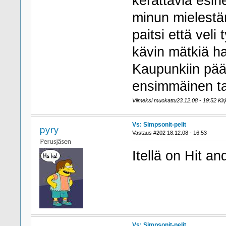
kerättäviä esin
minun mielestän
paitsi että veli
kävin mätkiä ha
Kaupunkiin pää
ensimmäinen tas
Viimeksi muokattu23.12.08 - 19:52 Kirjo
Vs: Simpsonit-pelit
pyry
Vastaus #202 18.12.08 - 16:53
Itellä on Hit an
Vs: Simpsonit-pelit