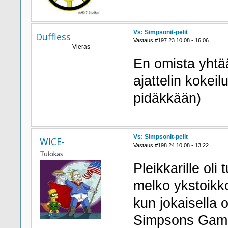
Vs: Simpsonit-pelit
Duffless
Vastaus #197 23.10.08 - 16:06
Vieras
En omista yht
ajattelin kokeil
pidäkkään)
Vs: Simpsonit-pelit
WICE-
Vastaus #198 24.10.08 - 13:22
Pleikkarille oli
melko ykstoikk
kun jokaisella 
Simpsons Gamen