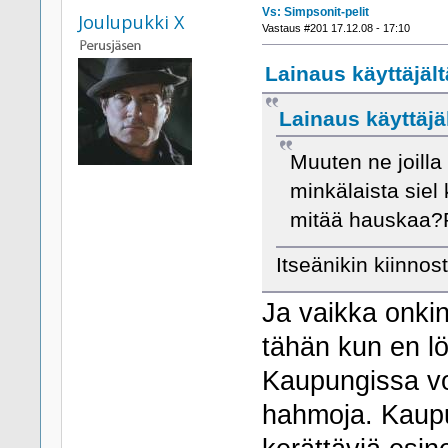
Vs: Simpsonit-pelit
Joulupukki X
Vastaus #201 17.12.08 - 17:10
Lainaus käyttäjältä
Lainaus käyttäjäl
Muuten ne joilla
minkälaista siel
mitää hauskaa?P
Itseänikin kiinnost
Ja vaikka onki
tähän kun en lö
Kaupungissa voi 
hahmoja. Kaupu