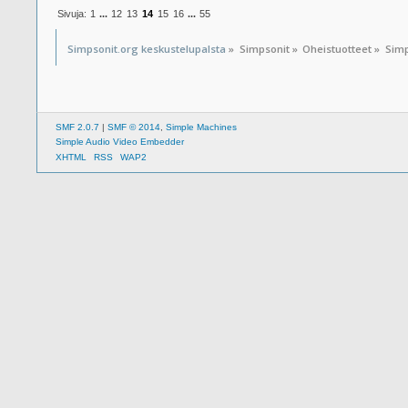
Sivuja:
1
...
12
13
14
15
16
...
55
Simpsonit.org keskustelupalsta
»
Simpsonit
»
Oheistuotteet
»
Simp
SMF 2.0.7
|
SMF © 2014
,
Simple Machines
Simple Audio Video Embedder
XHTML
RSS
WAP2