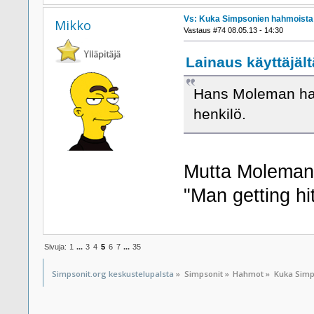
Vs: Kuka Simpsonien hahmoista h
Mikko
Vastaus #74 08.05.13 - 14:30
Lainaus käyttäjält
Hans Moleman halu
henkilö.
Mutta Molemani
"Man getting hi
Sivuja:
1
...
3
4
5
6
7
...
35
Simpsonit.org keskustelupalsta
»
Simpsonit
»
Hahmot
»
Kuka Simp