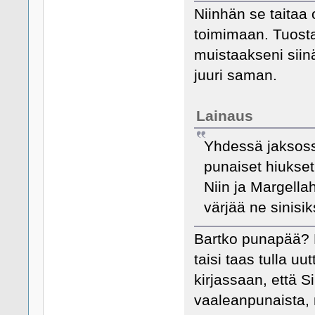
Niinhän se taitaa 
toimimaan. Tuosta
muistaakseni siinä
juuri saman.
Lainaus
Yhdessä jaksossa
punaiset hiukset
Niin ja Margella
värjää ne sinisik
Bartko punapää? E
taisi taas tulla uu
kirjassaan, että S
vaaleanpunaista, 