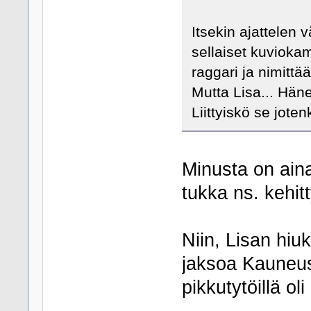
Itsekin ajattelen vä
sellaiset kuvioka
raggari ja nimitt
Mutta Lisa... Hä
Liittyiskö se jote
Minusta on ain
tukka ns. kehit
Niin, Lisan hiu
jaksoa Kauneuski
pikkutytöillä ol