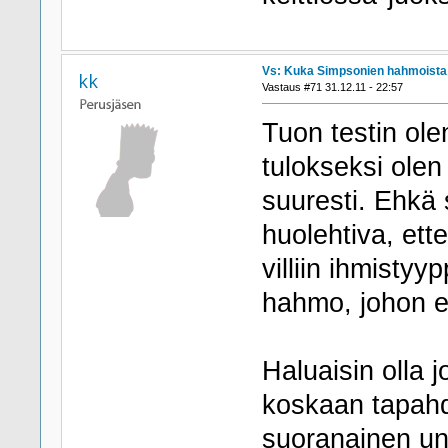
Vs: Kuka Simpsonien hahmoista h
kk
Vastaus #71 31.12.11 - 22:57
Tuon testin olen
tulokseksi olen
suuresti. Ehkä s
huolehtiva, ette
villiin ihmistyy
hahmo, johon e
Haluaisin olla jo
koskaan tapah
suoranainen un