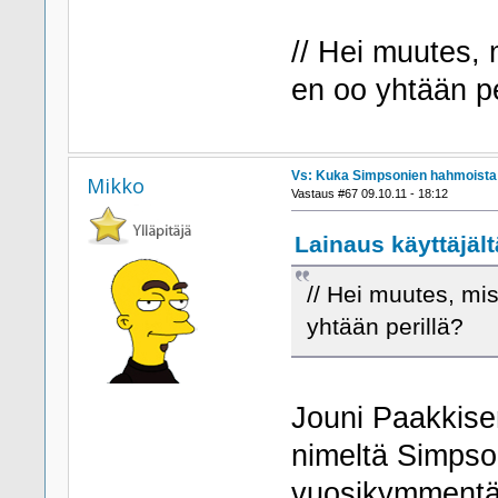
// Hei muutes, 
en oo yhtään pe
Vs: Kuka Simpsonien hahmoista h
Mikko
Vastaus #67 09.10.11 - 18:12
Lainaus käyttäjält
// Hei muutes, mis
yhtään perillä?
Jouni Paakkisen
nimeltä Simpson
vuosikymmentä