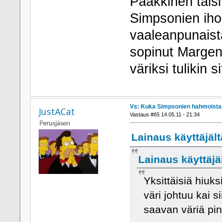
Paakkinen taisi 
Simpsonien ihon
vaaleanpunaist
sopinut Margen
väriksi tulikin s
Vs: Kuka Simpsonien hahmoista h
JustACat
Vastaus #65 14.05.11 - 21:34
Lainaus käyttäjäl
Lainaus käyttäjäl
Yksittäisiä hiuks
väri johtuu kai 
saavan väriä pi