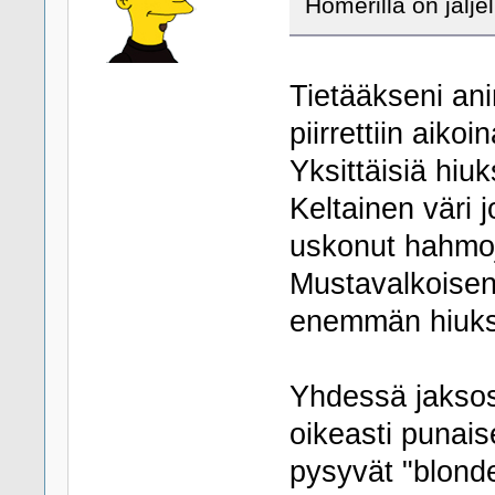
Homerilla on jäljel
Tietääkseni ani
piirrettiin aiko
Yksittäisiä hiuk
Keltainen väri j
uskonut hahmoj
Mustavalkoisena
enemmän hiuksi
Yhdessä jaksoss
oikeasti punais
pysyvät "blonde