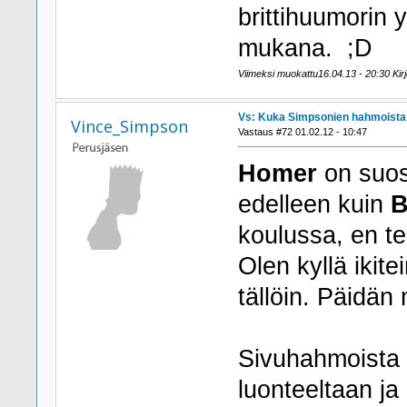
brittihuumorin y
mukana. ;D
Viimeksi muokattu16.04.13 - 20:30 Kirjo
Vs: Kuka Simpsonien hahmoista h
Vince_Simpson
Vastaus #72 01.02.12 - 10:47
Homer
on suosi
edelleen kuin
B
koulussa, en tee
Olen kyllä ikite
tällöin. Päidän
Sivuhahmoista e
luonteeltaan j