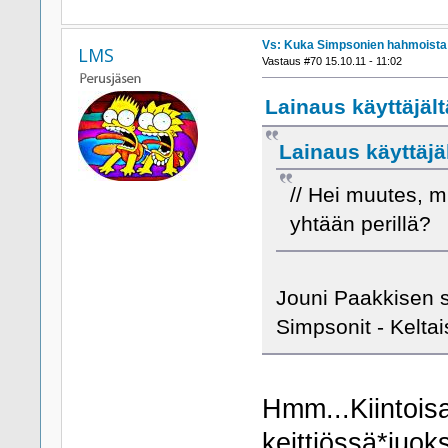
Vs: Kuka Simpsonien hahmoista h
LMS
Vastaus #70 15.10.11 - 11:02
Lainaus käyttäjält
Lainaus käyttäjäl
// Hei muutes, m
yhtään perillä?
Jouni Paakkisen s
Simpsonit - Kelt
Hmm...Kiintoisa
keittiössä*juokse