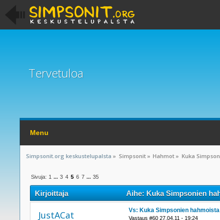
Tervetuloa
Menu
Simpsonit.org keskustelupalsta
»
Simpsonit
»
Hahmot
»
Kuka Simpsoni
Sivuja:
1
...
3
4
5
6
7
...
35
Kirjoittaja
Aihe: Kuka Simpsonien hahm
Vs: Kuka Simpsonien hahmoista h
JustACat
Vastaus #60 27.04.11 - 19:24