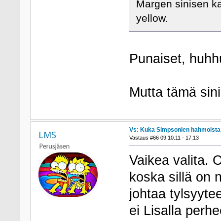
Margen sinisen ka
yellow.
Punaiset, huh
Mutta tämä sinin
Vs: Kuka Simpsonien hahmoista h
LMS
Vastaus #66 09.10.11 - 17:13
Vaikea valita. 
koska sillä on 
johtaa tylsyytee
ei Lisalla perh