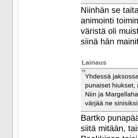
Niinhän se tait
animointi toim
väristä oli mui
siinä hän maini
Lainaus
Yhdessä jaksossaha
punaiset hiukset,
Niin ja Margellah
värjää ne sinisiksi
Bartko punapää
siitä mitään, ta