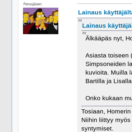
Lainaus käyttäjäl
Lainaus käyttäjäl
Älkääpäs nyt, H
Asiasta toiseen 
Simpsoneiden las
kuvioita. Muilla 
Bartilla ja Lisal
Onko kukaan muu
Tosiaan, Homerin 
Niihin liittyy myö
syntymiset.