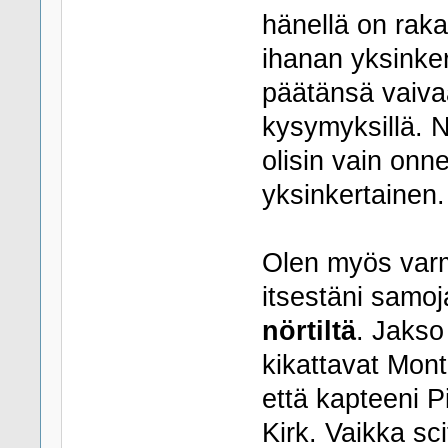
hänellä on rak
ihanan yksinker
päätänsä vaivaa
kysymyksillä. N
olisin vain onn
yksinkertainen.
Olen myös varma
itsestäni samoj
nörtiltä
. Jakso
kikattavat Month
että kapteeni P
Kirk. Vaikka sci