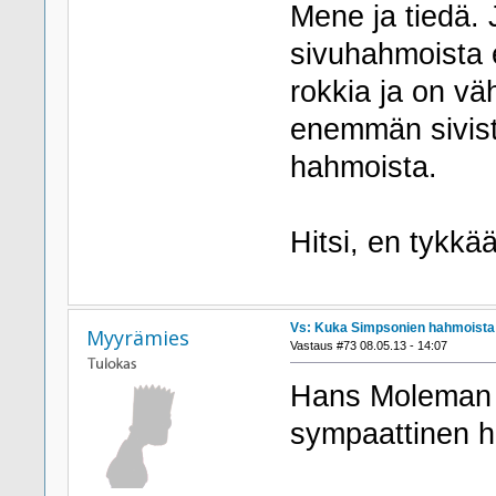
Mene ja tiedä.
sivuhahmoista 
rokkia ja on vä
enemmän sivist
hahmoista.
Hitsi, en tykkä
Vs: Kuka Simpsonien hahmoista h
Myyrämies
Vastaus #73 08.05.13 - 14:07
Hans Moleman ha
sympaattinen h