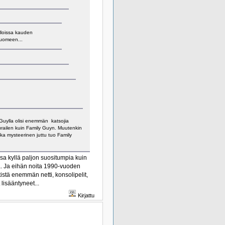
lloissa kauden
Suomeen...
 Guylla olisi enemmän katsojia
urailen kuin Family Guyn. Muutenkin
ka mysteerinen juttu tuo Family
a kyllä paljon suositumpia kuin
a. Ja eihän noita 1990-vuoden
istä enemmän netti, konsolipelit,
lisääntyneet...
Kirjattu