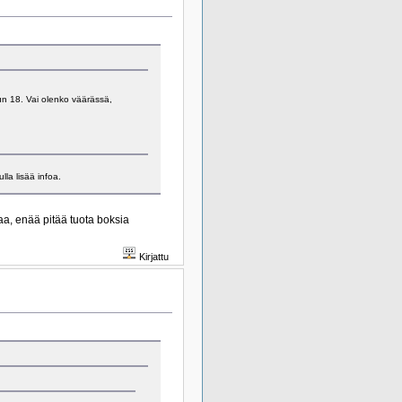
un 18. Vai olenko väärässä,
lla lisää infoa.
a, enää pitää tuota boksia
Kirjattu