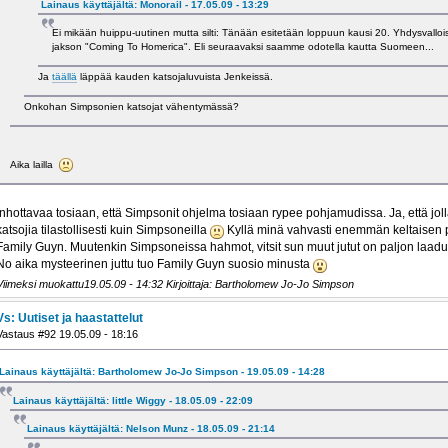
Lainaus käyttäjältä: Monorail - 17.05.09 - 13:29
Ei mikään huippu-uutinen mutta silti: Tänään esitetään loppuun kausi 20. Yhdysvallo
jakson "Coming To Homerica". Eli seuraavaksi saamme odotella kautta Suomeen...
Ja
täällä
läppää kauden katsojaluvuista Jenkeissä.
Onkohan Simpsonien katsojat vähentymässä?
Aika lailla
Inhottavaa tosiaan, että Simpsonit ohjelma tosiaan rypee pohjamudissa. Ja, että jo
katsojia tilastollisesti kuin Simpsoneilla
Kyllä minä vahvasti enemmän keltaisen pe
Family Guyn. Muutenkin Simpsoneissa hahmot, vitsit sun muut jutut on paljon laa
No aika mysteerinen juttu tuo Family Guyn suosio minusta
Viimeksi muokattu19.05.09 - 14:32 Kirjoittaja: Bartholomew Jo-Jo Simpson
Vs: Uutiset ja haastattelut
Vastaus #92 19.05.09 - 18:16
Lainaus käyttäjältä: Bartholomew Jo-Jo Simpson - 19.05.09 - 14:28
Lainaus käyttäjältä: little Wiggy - 18.05.09 - 22:09
Lainaus käyttäjältä: Nelson Munz - 18.05.09 - 21:14