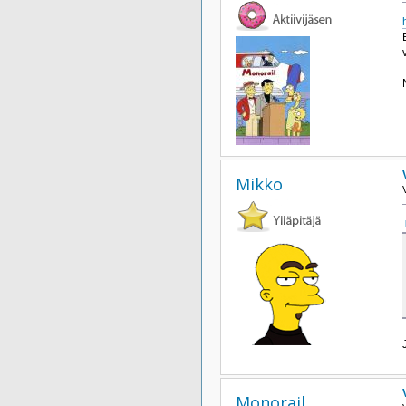
Mikko
Monorail