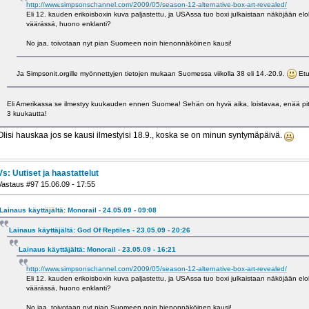
http://www.simpsonschannel.com/2009/05/season-12-alternative-box-art-revealed/
Eli 12. kauden erikoisboxin kuva paljastettu, ja USAssa tuo boxi julkaistaan näköjään el
väärässä, huono enklanti?
No jaa, toivotaan nyt pian Suomeen noin hienonnäköinen kausi!
Ja Simpsonit.orgille myönnettyjen tietojen mukaan Suomessa viikolla 38 eli 14.-20.9.
Etus
Eli Amerikassa se ilmestyy kuukauden ennen Suomea! Sehän on hyvä aika, loistavaa, enää pitä
3 kuukautta!
Olisi hauskaa jos se kausi ilmestyisi 18.9., koska se on minun syntymäpäivä.
Vs: Uutiset ja haastattelut
Vastaus #97 15.06.09 - 17:55
Lainaus käyttäjältä: Monorail - 24.05.09 - 09:08
Lainaus käyttäjältä: God Of Reptiles - 23.05.09 - 20:26
Lainaus käyttäjältä: Monorail - 23.05.09 - 16:21
http://www.simpsonschannel.com/2009/05/season-12-alternative-box-art-revealed/
Eli 12. kauden erikoisboxin kuva paljastettu, ja USAssa tuo boxi julkaistaan näköjään el
väärässä, huono enklanti?
No jaa, toivotaan nyt pian Suomeen noin hienonnäköinen kausi!