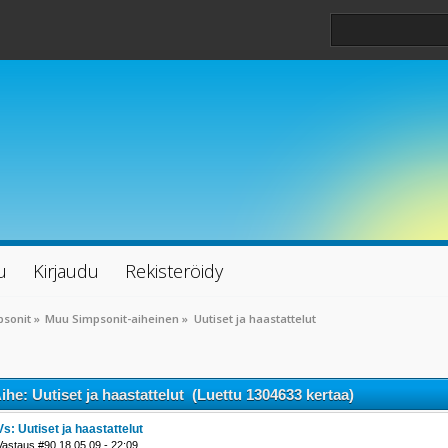
u
Kirjaudu
Rekisteröidy
psonit
»
Muu Simpsonit-aiheinen
»
Uutiset ja haastattelut
ihe: Uutiset ja haastattelut (Luettu 1304633 kertaa)
Vs: Uutiset ja haastattelut
Vastaus #90 18.05.09 - 22:09