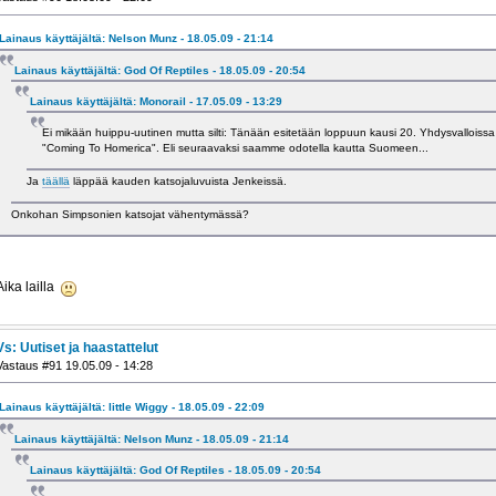
Lainaus käyttäjältä: Nelson Munz - 18.05.09 - 21:14
Lainaus käyttäjältä: God Of Reptiles - 18.05.09 - 20:54
Lainaus käyttäjältä: Monorail - 17.05.09 - 13:29
Ei mikään huippu-uutinen mutta silti: Tänään esitetään loppuun kausi 20. Yhdysvalloiss
"Coming To Homerica". Eli seuraavaksi saamme odotella kautta Suomeen...
Ja
täällä
läppää kauden katsojaluvuista Jenkeissä.
Onkohan Simpsonien katsojat vähentymässä?
Aika lailla
Vs: Uutiset ja haastattelut
Vastaus #91 19.05.09 - 14:28
Lainaus käyttäjältä: little Wiggy - 18.05.09 - 22:09
Lainaus käyttäjältä: Nelson Munz - 18.05.09 - 21:14
Lainaus käyttäjältä: God Of Reptiles - 18.05.09 - 20:54