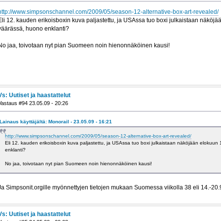
http://www.simpsonschannel.com/2009/05/season-12-alternative-box-art-revealed/
Eli 12. kauden erikoisboxin kuva paljastettu, ja USAssa tuo boxi julkaistaan näköjä
väärässä, huono enklanti?
No jaa, toivotaan nyt pian Suomeen noin hienonnäköinen kausi!
Vs: Uutiset ja haastattelut
Vastaus #94 23.05.09 - 20:26
Lainaus käyttäjältä: Monorail - 23.05.09 - 16:21
http://www.simpsonschannel.com/2009/05/season-12-alternative-box-art-revealed/
Eli 12. kauden erikoisboxin kuva paljastettu, ja USAssa tuo boxi julkaistaan näköjään elokuun
enklanti?
No jaa, toivotaan nyt pian Suomeen noin hienonnäköinen kausi!
Ja Simpsonit.orgille myönnettyjen tietojen mukaan Suomessa viikolla 38 eli 14.-20.
Vs: Uutiset ja haastattelut