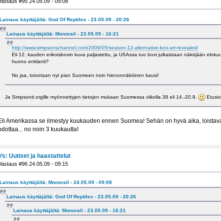
Vastaus #95 24.05.09 - 09:08
Lainaus käyttäjältä: God Of Reptiles - 23.05.09 - 20:26
Lainaus käyttäjältä: Monorail - 23.05.09 - 16:21
http://www.simpsonschannel.com/2009/05/season-12-alternative-box-art-revealed/
Eli 12. kauden erikoisboxin kuva paljastettu, ja USAssa tuo boxi julkaistaan näköjään eloku
huono enklanti?
No jaa, toivotaan nyt pian Suomeen noin hienonnäköinen kausi!
Ja Simpsonit.orgille myönnettyjen tietojen mukaan Suomessa viikolla 38 eli 14.-20.9.
Etusivu
Eli Amerikassa se ilmestyy kuukauden ennen Suomea! Sehän on hyvä aika, loistava
odottaa... no noin 3 kuukautta!
Vs: Uutiset ja haastattelut
Vastaus #96 24.05.09 - 09:15
Lainaus käyttäjältä: Monorail - 24.05.09 - 09:08
Lainaus käyttäjältä: God Of Reptiles - 23.05.09 - 20:26
Lainaus käyttäjältä: Monorail - 23.05.09 - 16:21