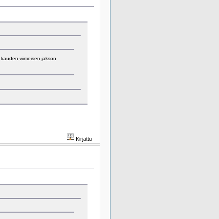
a kauden viimeisen jakson
Kirjattu