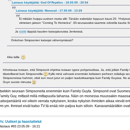
Lainaus käyttäjältä: God Of Reptiles - 18.05.09 - 20:54
Lainaus käyttäjältä: Monorail - 17.05.09 - 13:29
Ei mikään huippu-uutinen mutta silti: Tänään esitetään loppuun kausi 20. Yhdysva
viimeisen jakson "Coming To Homerica". Eli seuraavaksi saamme odotella kautta 
Ja
täällä
läppää kauden katsojaluvuista Jenkeissä.
Onkohan Simpsonien katsojat vähentymässä?
Aika lailla
Inhottavaa tosiaan, että Simpsonit ohjelma tosiaan rypee pohjamudissa. Ja, että jollain Family
tilastollisesti kuin Simpsoneilla
Kyllä minä vahvasti enemmän keltaisen perheen toilailuja se
Simpsoneissa hahmot, vitsit sun muut jutut on paljon laadukkaampia kuin Family Guyssa. No ai
Guyn suosio minusta
Itsekkin seuraan Simpsoneita enemmän kuin Family Guyta. Simpsonit ovat Suomess
Family Guy, mittasit millä mittapuulla tahansa. Näin on monessa muussakin maass
katsojamääriä voi oikein verrata nykyiseen, koska nykyisin ihmisten aikaa vievät ent
ym ym. Ihmiset eivät katso TV:tä enää niin paljoa kuin silloin. Kanavamäärätkin ovat 
Vs: Uutiset ja haastattelut
Vastaus #93 23.05.09 - 16:21