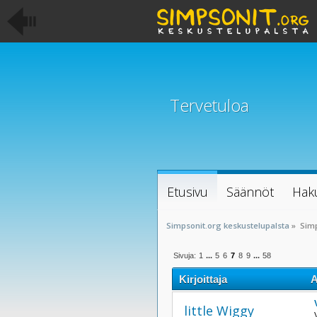
Tervetuloa
Etusivu
Säännöt
Hak
Simpsonit.org keskustelupalsta
»
Sim
Sivuja:
1
...
5
6
7
8
9
...
58
Kirjoittaja
A
little Wiggy