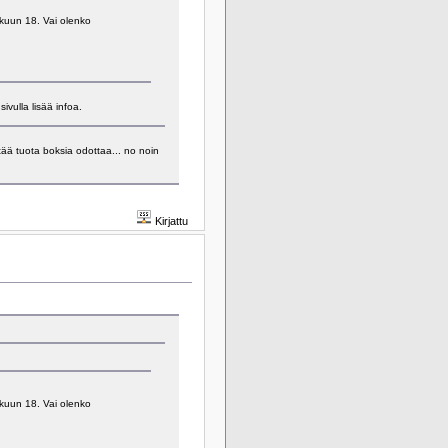
okuun 18. Vai olenko
ivulla lisää infoa.
ä tuota boksia odottaa... no noin
Kirjattu
okuun 18. Vai olenko