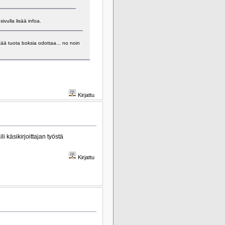
ivulla lisää infoa.
ä tuota boksia odottaa... no noin
Kirjattu
 käsikirjoittajan työstä
Kirjattu