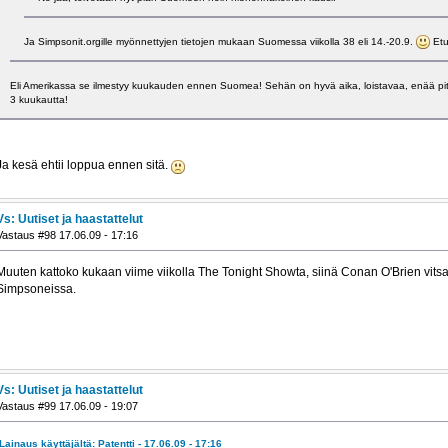
Ja Simpsonit.orgille myönnettyjen tietojen mukaan Suomessa viikolla 38 eli 14.-20.9.
Etus
Eli Amerikassa se ilmestyy kuukauden ennen Suomea! Sehän on hyvä aika, loistavaa, enää pitä
3 kuukautta!
Ja kesä ehtii loppua ennen sitä.
Vs: Uutiset ja haastattelut
Vastaus #98 17.06.09 - 17:16
Muuten kattoko kukaan viime viikolla The Tonight Showta, siinä Conan O'Brien vitsaili
Simpsoneissa.
Vs: Uutiset ja haastattelut
Vastaus #99 17.06.09 - 19:07
Lainaus käyttäjältä: Patentti - 17.06.09 - 17:16