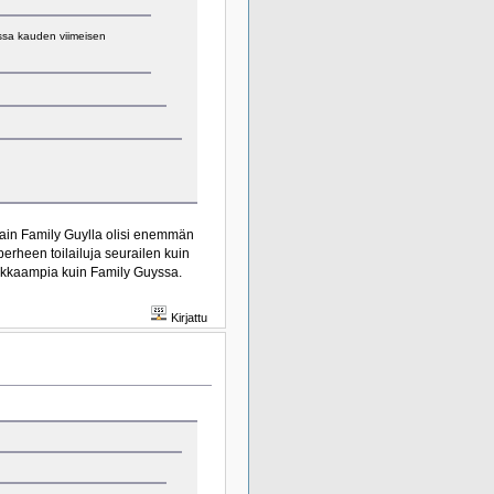
issa kauden viimeisen
llain Family Guylla olisi enemmän
rheen toilailuja seurailen kuin
dukkaampia kuin Family Guyssa.
Kirjattu