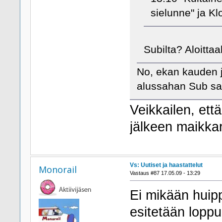
sielunne" ja K
Subilta? Aloitta
No, ekan kauden j
alussahan Sub saa
Veikkailen, että
jälkeen maikkar
Vs: Uutiset ja haastattelut
Monorail
Vastaus #87 17.05.09 - 13:29
Ei mikään huipp
esitetään lopp