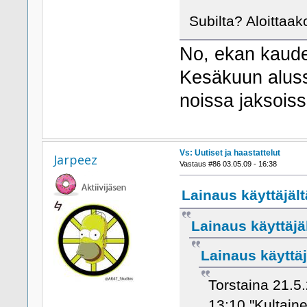
Subilta? Aloittaak
No, ekan kauden
Kesäkuun aluss
noissa jaksoiss
Vs: Uutiset ja haastattelut
Jarpeez
Vastaus #86 03.05.09 - 16:38
Lainaus käyttäjält
Lainaus käyttäjäl
Lainaus käyttäj
Torstaina 21.5
13:10 "Kultain