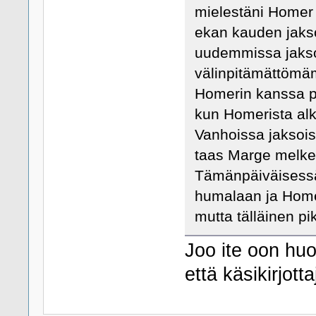
mielestäni Homer 
ekan kauden jakso
uudemmissa jakso
välinpitämättömäm
Homerin kanssa 
kun Homerista alk
Vanhoissa jaksoiss
taas Marge melkei
Tämänpäiväisessä 
humalaan ja Homer 
mutta tälläinen pi
Joo ite oon hu
että käsikirjott