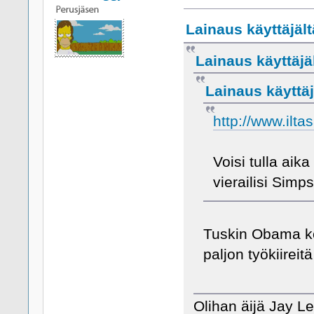
Lainaus käyttäjält
Lainaus käyttäjäl
Lainaus käyttäj
http://www.ilt
Voisi tulla aik
vierailisi Simp
Tuskin Obama ko
paljon työkiireitä
Olihan äijä Jay L