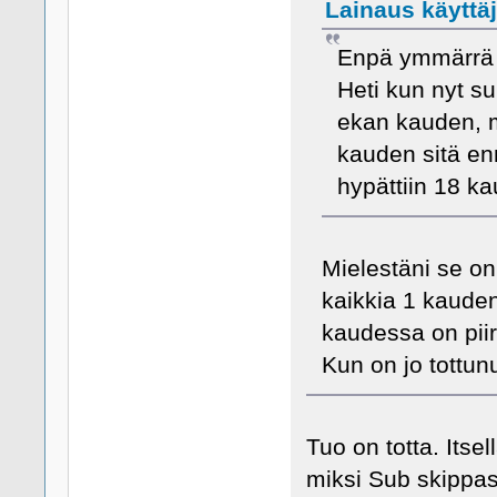
Lainaus käyttäjä
Enpä ymmärrä t
Heti kun nyt su
ekan kauden, m
kauden sitä en
hypättiin 18 ka
Mielestäni se on
kaikkia 1 kauden
kaudessa on piirt
Kun on jo tottun
Tuo on totta. Itsel
miksi Sub skippasi