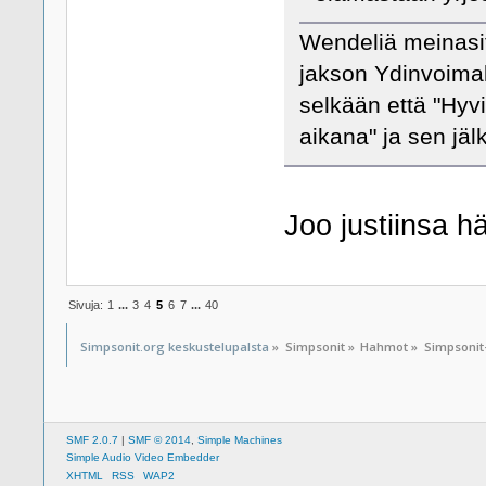
Wendeliä meinasi
jakson Ydinvoimal
selkään että "Hyv
aikana" ja sen jä
Joo justiinsa hä
Sivuja:
1
...
3
4
5
6
7
...
40
Simpsonit.org keskustelupalsta
»
Simpsonit
»
Hahmot
»
Simpsonit
SMF 2.0.7
|
SMF © 2014
,
Simple Machines
Simple Audio Video Embedder
XHTML
RSS
WAP2