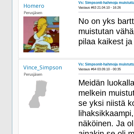
Vs: Simpsonit-hahmoja muistutta
Homero
Vastaus #63 21.04.10 - 16:26
No on yks bartt
muistutan vähä
pilaa kaikest 
Vs: Simpsonit-hahmoja muistutta
Vince_Simpson
Vastaus #64 03.09.10 - 00:35
Meidän luokalla
melkein muistut
se yksi niistä ko
lihaksikkaampi, 
näköinen. Ja o
ainakin se oli m