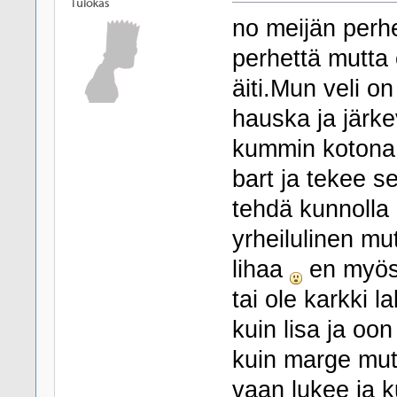
no meijän perh
perhettä mutta 
äiti.Mun veli o
hauska ja järke
kummin kotona j
bart ja tekee se
tehdä kunnolla k
yrheilulinen mu
lihaa
en myösk
tai ole karkki
kuin lisa ja oo
kuin marge mutt
vaan lukee ja k