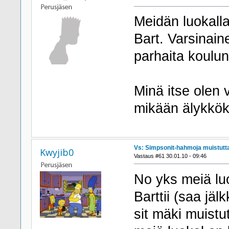
Meidän luokalla 
Bart. Varsinaine
parhaita koulu
Minä itse olen 
mikään älykkök
Vs: Simpsonit-hahmoja muistutta
Kwyjib0
Vastaus #61 30.01.10 - 09:46
No yks meiä luo
Barttii (saa jälk
sit mäki muistut