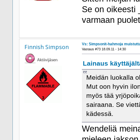
Se on oikeesti 
varmaan puolet
Vs: Simpsonit-hahmoja muistutta
Finnish Simpson
Vastaus #73 18.09.11 - 14:30
Lainaus käyttäjält
Meidän luokalla o
Mut oon hyvin ilon
myös tää yrjöpoik
sairaana. Se viet
kädessä.
Wendeliä meina
mieleen jakson