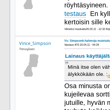
röyhtäsyineen.
testaus
En kyllä
kertoisin sille 
Viimeksi muokattu05.05.11 - 12:32 Kirjoi
Vs: Simpsonit-hahmoja muistutta
Vince_Simpson
Vastaus #70 20.04.11 - 04:29
Lainaus käyttäjäl
Minä itse olen vä
älykkökään ole. :
Osa minusta on 
kujeilevaa sort
jutuille, hyvän