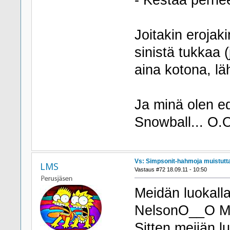
- Kestää perhe
Joitakin erojaki
sinistä tukkaa (j
aina kotona, l
Ja minä olen ed
Snowball... O.
Vs: Simpsonit-hahmoja muistutta
LMS
Vastaus #72 18.09.11 - 10:50
Meidän luokalla
NelsonO__O Mut
Sitten meijän l