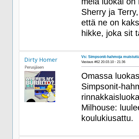
meiä luokal on k
Sherry ja Terry,
että ne on kakso
hikke, joka sit t
Vs: Simpsonit-hahmoja muistutta
Dirty Homer
Vastaus #62 20.03.10 - 21:36
Omassa luokass
Simpsonit-hahm
rinnakkaisluoka
Milhouse: luul
koulukiusattu.