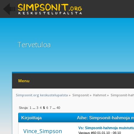
Tervetuloa
Menu
Simpsonit.org keskustelupalsta
»
Simpsonit
»
Hahmot
»
Simpsonit-hah
Sivuja:
1
...
3
4
5
6
7
...
40
Kirjoittaja
Aihe: Simpsonit-hahmoja mu
Vs: Simpsonit-hahmoja muistutta
Vince_Simpson
Vastaus #60 01.01.10 - 06:10