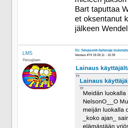
Bart taputtaa W
et oksentanut 
jälkeen Wendel
Vs: Simpsonit-hahmoja muistutta
LMS
Vastaus #74 18.09.11 - 16:39
Lainaus käyttäjält
Lainaus käyttäjäl
Meidän luokalla o
NelsonO__O Mut o
meijän luokalla 
_koko ajan_ sai
elämästään yrjö