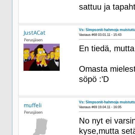
sattuu ja tapah
Vs: Simpsonit-hahmoja muistutta
JustACat
Vastaus #68 03.01.11 - 15:43
En tiedä, mutta
Omasta mielest
söpö :'D
Vs: Simpsonit-hahmoja muistutta
muffeli
Vastaus #69 19.04.11 - 16:05
No nyt ei varsi
kyse,mutta setä