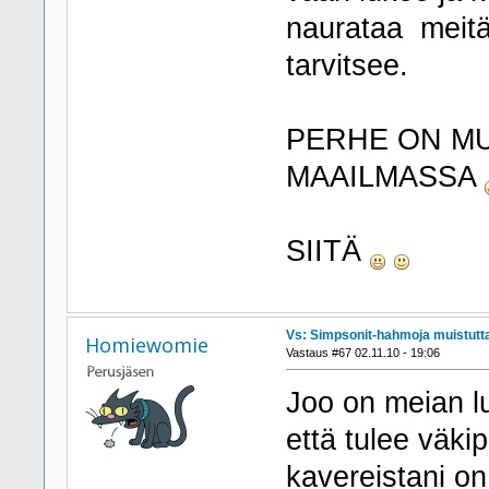
naurataa meitä
tarvitsee.
PERHE ON MU
MAAILMASSA
JA O
SIITÄ
Vs: Simpsonit-hahmoja muistutta
Homiewomie
Vastaus #67 02.11.10 - 19:06
Joo on meian lu
että tulee väki
kavereistani on