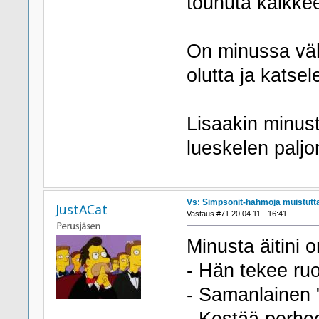
touhuta kaikkee
On minussa vähä
olutta ja katse
Lisaakin minust
lueskelen paljon
Vs: Simpsonit-hahmoja muistutta
JustACat
Vastaus #71 20.04.11 - 16:41
Minusta äitini 
- Hän tekee ru
- Samanlainen 