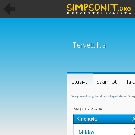
Tervetuloa
Etusivu
Säännöt
Hak
Simpsonit.org keskustelupalsta
»
Sim
Sivuja:
1
2
3
...
40
Kirjoittaja
A
Mikko