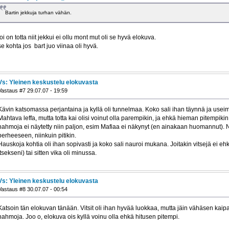
Bartin jekkuja turhan vähän.
toi on totta niit jekkui ei ollu mont mut oli se hyvä elokuva.
se kohta jos bart juo viinaa oli hyvä.
Vs: Yleinen keskustelu elokuvasta
Vastaus #7 29.07.07 - 19:59
Kävin katsomassa perjantaina ja kyllä oli tunnelmaa. Koko sali ihan täynnä ja usei
Mahtava leffa, mutta totta kai olisi voinut olla parempikin, ja ehkä hieman pitempiki
hahmoja ei näytetty niin paljon, esim Mafiaa ei näkynyt (en ainakaan huomannut).
perheeseen, niinkuin pitikin.
Hauskoja kohtia oli ihan sopivasti ja koko sali nauroi mukana. Joitakin vitsejä ei e
itsekseni) tai sitten vika oli minussa.
Vs: Yleinen keskustelu elokuvasta
Vastaus #8 30.07.07 - 00:54
Katsoin tän elokuvan tänään. Vitsit oli ihan hyvää luokkaa, mutta jäin vähäsen kaip
hahmoja. Joo o, elokuva ois kyllä voinu olla ehkä hitusen pitempi.