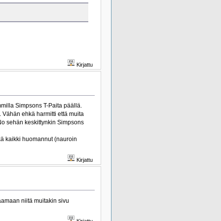
Kirjattu
mmilla Simpsons T-Paita päällä.
n. Vähän ehkä harmitti että muita
 No sehän keskittynkin Simpsons
hkä kaikki huomannut (nauroin
Kirjattu
aamaan niitä muitakin sivu
Kirjattu