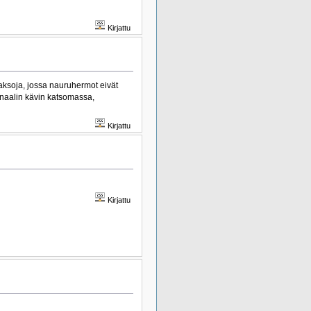
Kirjattu
 jaksoja, jossa nauruhermot eivät
iginaalin kävin katsomassa,
Kirjattu
Kirjattu