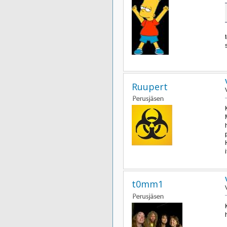
Ruupert
t0mm1