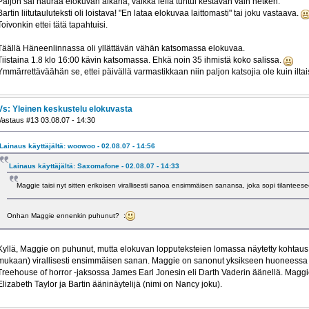
Paljon sai nauraa elokuvan aikana, vaikka leffa tuntui kestävän vain hetken.
Bartin liitutauluteksti oli loistava! "En lataa elokuvaa laittomasti" tai joku vastaava.
Toivonkin ettei tätä tapahtuisi.
Täällä Häneenlinnassa oli yllättävän vähän katsomassa elokuvaa.
Tiistaina 1.8 klo 16:00 kävin katsomassa. Ehkä noin 35 ihmistä koko salissa.
Ymmärrettäväähän se, ettei päivällä varmastikkaan niin paljon katsojia ole kuin iltai
Vs: Yleinen keskustelu elokuvasta
Vastaus #13 03.08.07 - 14:30
Lainaus käyttäjältä: woowoo - 02.08.07 - 14:56
Lainaus käyttäjältä: Saxomafone - 02.08.07 - 14:33
Maggie taisi nyt sitten erikoisen virallisesti sanoa ensimmäisen sanansa, joka sopi tilante
Onhan Maggie ennenkin puhunut? :
Kyllä, Maggie on puhunut, mutta elokuvan lopputeksteien lomassa näytetty kohtaus s
mukaan) virallisesti ensimmäisen sanan. Maggie on sanonut yksikseen huoneessa 
Treehouse of horror -jaksossa James Earl Jonesin eli Darth Vaderin äänellä. Mag
Elizabeth Taylor ja Bartin ääninäytelijä (nimi on Nancy joku).