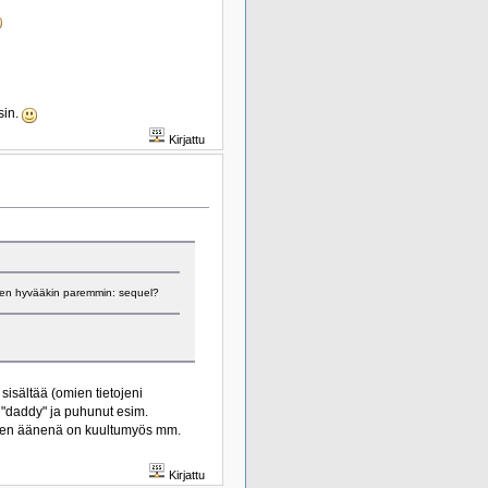
sin.
Kirjattu
eseen hyvääkin paremmin: sequel?
isältää (omien tietojeni
"daddy" ja puhunut esim.
gien äänenä on kuultumyös mm.
Kirjattu