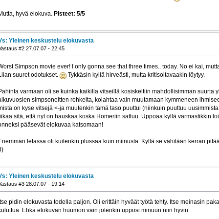
Mutta, hyvä elokuva.
Pisteet: 5/5
Vs: Yleinen keskustelu elokuvasta
Vastaus #2 27.07.07 - 22:45
Worst Simpson movie ever! I only gonna see that three times.. today. No ei kai, mutta 
Liian suuret odotukset.
Tykkäsin kyllä hirveästi, mutta kritisoitavaakin löytyy.
Pahinta varmaan oli se kuinka kaikilla vitseillä kosiskeltiin mahdollisimman suurta y
alkuvuosien simpsoneitten rohkeita, kolahtaa vain muutamaan kymmeneen ihmiseen
mistä on kyse vitsejä <-ja muutenkin tämä taso puuttui (niinkuin puuttuu uusimmista ja
liikaa sitä, että nyt on hauskaa koska Homeriin sattuu. Uppoaa kyllä varmastikkin lois
onneksi pääsevät elokuvaa katsomaan!
Enemmän lefassa oli kuitenkin plussaa kuin miinusta. Kyllä se vähitään kerran pi
8)
Vs: Yleinen keskustelu elokuvasta
Vastaus #3 28.07.07 - 19:14
Itse pidin elokuvasta todella paljon. Oli erittäin hyväät työtä tehty. Itse meinasin p
kuluttua. Ehkä elokuvan huumori vain jotenkin upposi minuun niin hyvin.