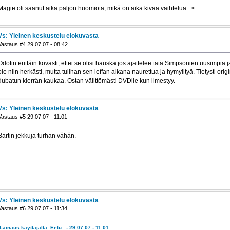
Magie oli saanut aika paljon huomiota, mikä on aika kivaa vaihtelua. :>
Vs: Yleinen keskustelu elokuvasta
Vastaus #4 29.07.07 - 08:42
Odotin erittäin kovasti, ettei se olisi hauska jos ajattelee tätä Simpsonien uusimpia
ole niin herkästi, mutta tulihan sen leffan aikana naurettua ja hymyiltyä. Tietysti or
dubatun kierrän kaukaa. Ostan välittömästi DVDlle kun ilmestyy.
Vs: Yleinen keskustelu elokuvasta
Vastaus #5 29.07.07 - 11:01
Bartin jekkuja turhan vähän.
Vs: Yleinen keskustelu elokuvasta
Vastaus #6 29.07.07 - 11:34
Lainaus käyttäjältä: Eetu_ - 29.07.07 - 11:01