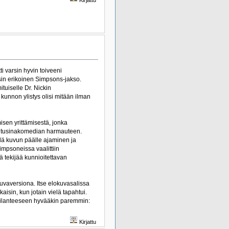
i varsin hyvin toiveeni
rsin erikoinen Simpsons-jakso.
tuiselle Dr. Nickin
kunnon ylistys olisi mitään ilman
misen yrittämisestä, jonka
n tusinakomedian harmauteen.
llä kuvun päälle ajaminen ja
mpsoneissa vaalittiin
 tekijää kunnioitettavan
kuvaversiona. Itse elokuvasalissa
kaisin, kun jotain vielä tapahtui.
i tilanteeseen hyvääkin paremmin:
Kirjattu