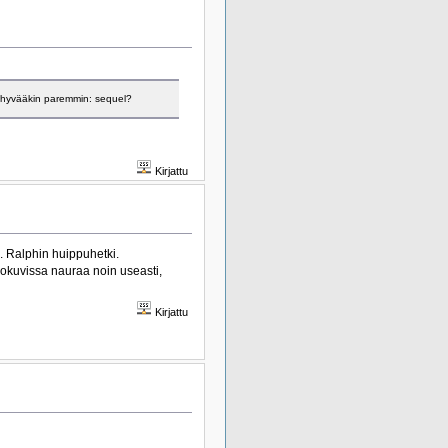
en hyvääkin paremmin: sequel?
Kirjattu
tä. Ralphin huippuhetki.
lokuvissa nauraa noin useasti,
Kirjattu