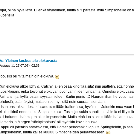
Aijai, olipa hyvä leffa. Ei ehkä täydellinen, mutta silti parasta, mitä Simpsoneille on 
suositella.
Vs: Yleinen keskustelu elokuvasta
Vastaus #1 27.07.07 - 02:33
Joo, siis oli mitä mainioin elokuva.
Kun elokuva alkoi Itchy & Kratchylla (en osaa kirjoittaa sitä) niin ajattelin, että hoh
suosikkejani, enkä toivonut elokuvan pyörivän niiden ympärillä. Onneksi elokuvassa
Parhaiten jäi kyllä jostain syystä mieleen Bartin penis ;D Nauroin ihan hervottomasti
lehdestä, että näkyisi, mutta en tiennyt, että noin suoraan sentään.
Lisan ensirakkaudesta ei sanottu mitään trailereissa, hyvä niin. Jotenkin mua vaan h
ei ollut ikinä ennen ollut Simpsoneissa.. Tosin, jossakin sanottiin että leffa ei liity m
silti halunnut hahmojen olla simpsoneista. Mutta eipä tuo sitten mitään haitannutka
Homerin ja Margen "sänkykohtaus" oli myöskin kovin hauska.
Loppu oli jotenkin arvattavissa, että Homer pelastaakin lopulta Springfieldin, ja saa 
Simpsoneihin, mutta kai se kuuluu Simpsoneiden periaatteeseen.