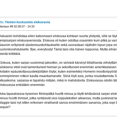
Vs: Yleinen keskustelu elokuvasta
Vastaus #9 02.08.07 - 14:33
Haluaisin kohdistaa eilen katsomaani elokuvaa kohtaan suurta ylistystä, sillä se täytt
lempisarjani elokuvaversiosta. Elokuva oli kuten odottaa osasinkin kuin pitkä ja va
Nauroin erityisesti alastomuuskohtaukselle sekä suorastaan räjähdin lopun jopa omi
kuolonkorahdukselle: Bye, everybody! Tämä taisi olla hänen loppunsa. Mutta eihän 
pientä kritiikkiä.
Elokuva, kuten sarjan uusimmat jaksotkin, on selvästi kärsinyt liillallisesta viihdyttä
tuloksena vitsit ovat laimentuneet hieman ja sekoittuneet enemmän amerikkalaise
Joitakin epäuskottavuustekijöitäkin löytyi, kuten esimerkiksi Homerin moottoripyörä
pommpiminen rotkon kautta maankamaralle. Siinä löyti asia, jonka noudattamista Si
alkuaikoina: sarjassa ei tapahdu mitään, mikä in mahdotonta. Elokuvassa odotin tätä
elokuvassa entistäkin enemmän.
Joka tapauksessa kyseinen filminpätkä huvitti minua ja täytti tehtävänsä sarjan elo
minua huvitti ihmiset, jotka ryntäsivät ulos lopputekstien alkaessa, mutta juoksivat ta
Maggie taisi nyt sitten erikoisen virallisesti sanoa ensimmäisen sanansa, joka sop
sequel?