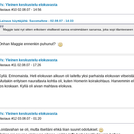
Vs: Yleinen keskustelu elokuvasta
Vastaus #10 02.08.07 - 14:56
Lainaus käyttäjältä: Saxomafone - 02.08.07 - 14:33
Maggie taisi nyt sitten erikoisen virallisesti sanoa ensimmäisen sanansa, joka sopi tilanteese
Onhan Maggie ennenkin puhunut? :
Vs: Yleinen keskustelu elokuvasta
Vastaus #11 02.08.07 - 17:26
Kyllä. Erinomaista. Heti elokuvan alkuun oli laitettu yksi parhaista elokuvan vitseis
Muitakin erityisen naurattavia kohtia oli, kuten Homerin koirakohtaus. Harvemmin e
jos koskaan. Kyllä oli aivan mahtava elokuva.
Vs: Yleinen keskustelu elokuvasta
Vastaus #12 03.08.07 - 01:20
Loistavahan se oli, mutta itselläni ehkä liian suuret odotukset.