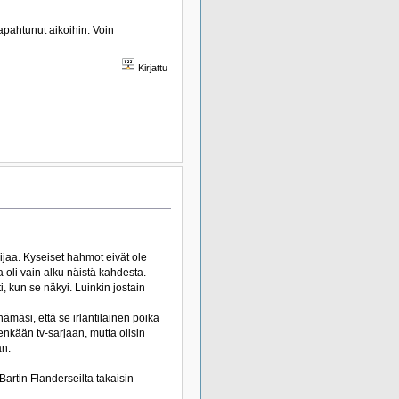
tapahtunut aikoihin. Voin
Kirjattu
hoijaa. Kyseiset hahmot eivät ole
 oli vain alku näistä kahdesta.
, kun se näkyi. Luinkin jostain
ämäsi, että se irlantilainen poika
itenkään tv-sarjaan, mutta olisin
an.
Bartin Flanderseilta takaisin