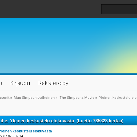
u
Kirjaudu
Rekisteröidy
psonit
»
Muu Simpsonit-aiheinen
»
The Simpsons Movie
»
Yleinen keskustelu el
ihe: Yleinen keskustelu elokuvasta (Luettu 735823 kertaa)
Yleinen keskustelu elokuvasta
27.07.07 - 02:14