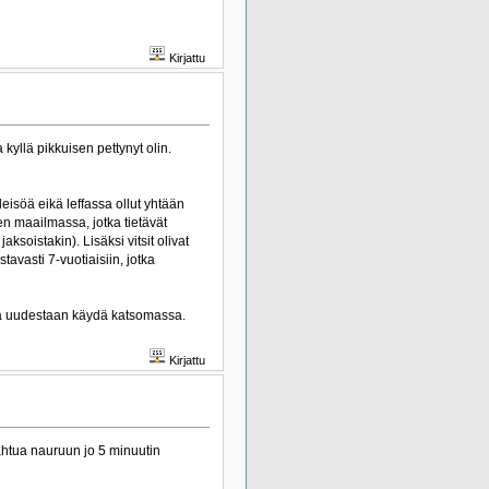
Kirjattu
kyllä pikkuisen pettynyt olin.
leisöä eikä leffassa ollut yhtään
 maailmassa, jotka tietävät
ksoistakin). Lisäksi vitsit olivat
tavasti 7-vuotiaisiin, jotka
tää uudestaan käydä katsomassa.
Kirjattu
akahtua nauruun jo 5 minuutin