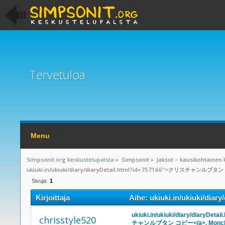
Tervetuloa
Menu
Simpsonit.org keskustelupalsta
»
Simpsonit
»
Jaksot – kausikohtainen 
ukiuki.in/ukiuki/diary/diaryDetail.html?id=757166">クリスチャンルブタン
Sivuja:
1
Kirjoittaja
Aihe: ukiuki.in/ukiuki/
Moncler (Luettu 9659 kertaa)
ukiuki.in/ukiuki/diary/diaryDet
chrisstyle520
チャンルブタン コピー</a>. Moncl