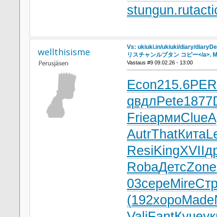
stungun.ru
tact
Vs: ukiuki.in/ukiuki/diary/diary
wellthisisme
リスチャンルブタン コピー</a>. Mo
Vastaus #9 09.02.26 - 13:00
Econ
215.6
PER
qвдл
Pete
1877
Frie
арми
Clue
A
Autr
That
Кита
L
Resi
King
XVII
д
Roba
Детс
Zone
03
сере
Mire
Ст
(192
хоро
Made
Vali
Fant
Куче
ук