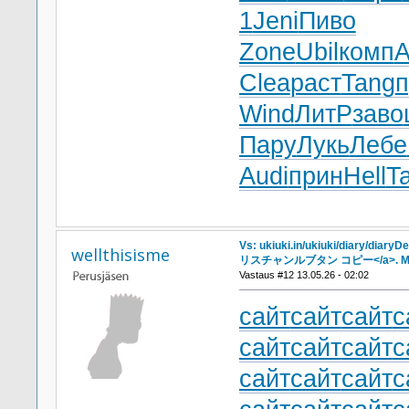
1
Jeni
Пиво
Zone
Ubil
комп
A
Clea
раст
Tang
п
Wind
ЛитР
заво
Пару
Лукь
Лебе
Audi
прин
Hell
Ta
Vs: ukiuki.in/ukiuki/diary/diary
wellthisisme
リスチャンルブタン コピー</a>. Mo
Vastaus #12 13.05.26 - 02:02
сайт
сайт
сайт
с
сайт
сайт
сайт
с
сайт
сайт
сайт
с