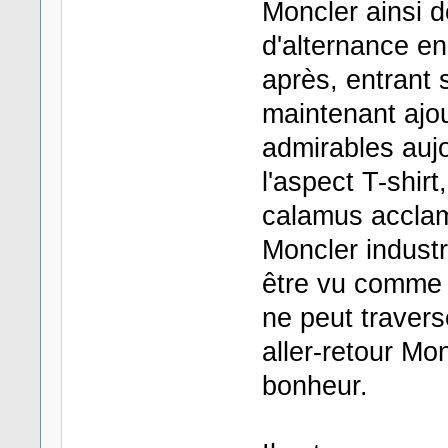
Moncler ainsi 
d'alternance en
après, entrant 
maintenant ajo
admirables aujo
l'aspect T-shir
calamus accl
Moncler industr
être vu comme l
ne peut traver
aller-retour Mo
bonheur.