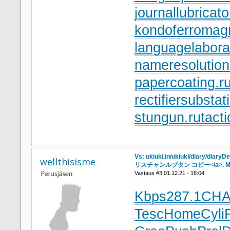
journallubricato
kondoferromagn
languagelabora
nameresolution
papercoating.r
rectifiersubstat
stungun.ru
tact
Vs: ukiuki.in/ukiuki/diary/diary
wellthisisme
リスチャンルブタン コピー</a>. Mo
Vastaus #3 01.12.21 - 18:04
Kbps
287.1
CH
Tesc
Home
Cyli