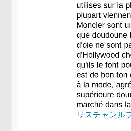
utilisés sur la 
plupart vienne
Moncler sont un
que doudoune M
d'oie ne sont 
d'Hollywood cho
qu'ils le font p
est de bon ton 
à la mode, agré
supérieure do
marché dans la 
リスチャンルブ