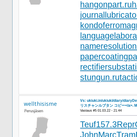
hangonpart.ru
h
journallubricato
kondoferromagn
languagelabora
nameresolution
papercoating
pa
rectifiersubstat
stungun.ru
tact
Vs: ukiuki.in/ukiuki/diary/diary
wellthisisme
リスチャンルブタン コピー</a>. Mo
Vastaus #5 01.03.22 - 21:44
Teuf
157.3
Repr
John
Marc
Tram