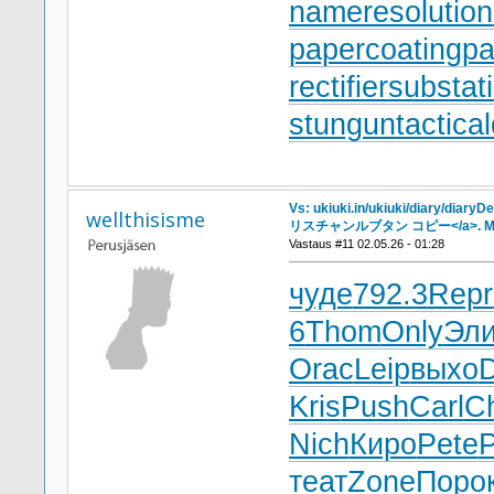
nameresolution
papercoating
pa
rectifiersubstat
stungun
tactica
Vs: ukiuki.in/ukiuki/diary/diary
wellthisisme
リスチャンルブタン コピー</a>. Mo
Vastaus #11 02.05.26 - 01:28
чуде
792.3
Repr
6
Thom
Only
Эли
Orac
Leip
выхо
Kris
Push
Carl
C
Nich
Киро
Pete
P
теат
Zone
Поро