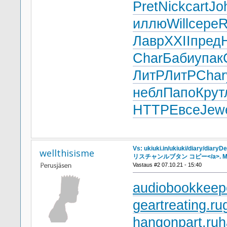
Pret
Nick
cart
Jo
иллю
Will
сере
R
Лавр
XXII
пред
Char
Баби
упак
ЛитР
ЛитР
Char
небл
Папо
Крут
HTTP
Евсе
Jew
Vs: ukiuki.in/ukiuki/diary/diary
wellthisisme
リスチャンルブタン コピー</a>. Mo
Vastaus #2 07.10.21 - 15:40
audiobookkeepe
geartreating.ru
hangonpart.ru
h