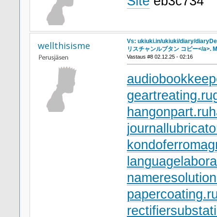
Site
eb3c734
Vs: ukiuki.in/ukiuki/diary/diary
wellthisisme
リスチャンルブタン コピー</a>. Mo
Vastaus #8 02.12.25 - 02:16
audiobookkeepe
geartreating.ru
hangonpart.ru
h
journallubricato
kondoferromagn
languagelabora
nameresolution
papercoating.r
rectifiersubstat