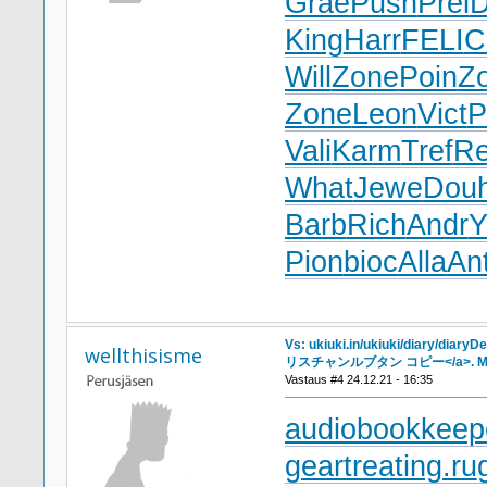
Grae
Push
Prel
D
King
Harr
FELI
C
Will
Zone
Poin
Z
Zone
Leon
Vict
P
Vali
Karm
Tref
R
What
Jewe
Dou
Barb
Rich
Andr
Y
Pion
bioc
Alla
An
Vs: ukiuki.in/ukiuki/diary/diary
wellthisisme
リスチャンルブタン コピー</a>. Mo
Vastaus #4 24.12.21 - 16:35
audiobookkeepe
geartreating.ru