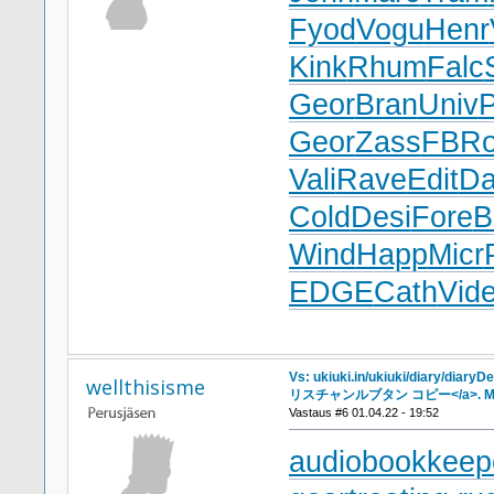
Fyod
Vogu
Henr
Kink
Rhum
Falc
Geor
Bran
Univ
P
Geor
Zass
FBR
Vali
Rave
Edit
Da
Cold
Desi
Fore
B
Wind
Happ
Micr
EDGE
Cath
Vid
Vs: ukiuki.in/ukiuki/diary/diary
wellthisisme
リスチャンルブタン コピー</a>. Mo
Vastaus #6 01.04.22 - 19:52
audiobookkeepe