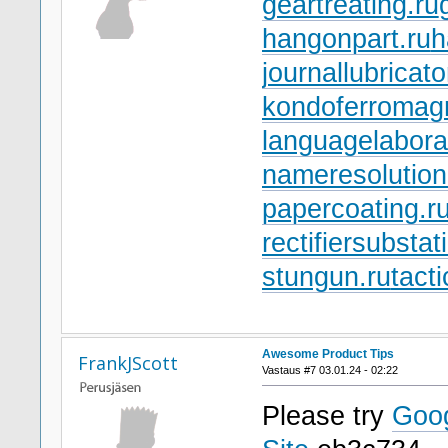
geartreating.ru
hangonpart.ru
h
journallubricato
kondoferromagn
languagelabora
nameresolution
papercoating.r
rectifiersubstat
stungun.ru
tact
Awesome Product Tips
FrankJScott
Vastaus #7 03.01.24 - 02:22
Please try
Goo