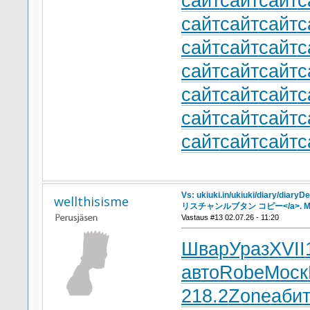
сайт
сайт
сайт
с
сайт
сайт
сайт
с
сайт
сайт
сайт
с
сайт
сайт
сайт
с
сайт
сайт
сайт
с
сайт
сайт
сайт
с
сайт
сайт
сайт
с
Vs: ukiuki.in/ukiuki/diary/diary
wellthisisme
リスチャンルブタン コピー</a>. Mo
Vastaus #13 02.07.26 - 11:20
Швар
Ураз
XVII
авто
Robe
Моск
218.2
Zone
аби