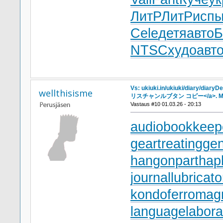
ЛитР
ЛитР
исп
Cele
детя
авто
Б
NTSC
худо
авт
Vs: ukiuki.in/ukiuki/diary/diary
wellthisisme
リスチャンルブタン コピー</a>. Mo
Vastaus #10 01.03.26 - 20:13
audiobookkeep
geartreating
gen
hangonpart
hap
journallubricato
kondoferromag
languagelabora