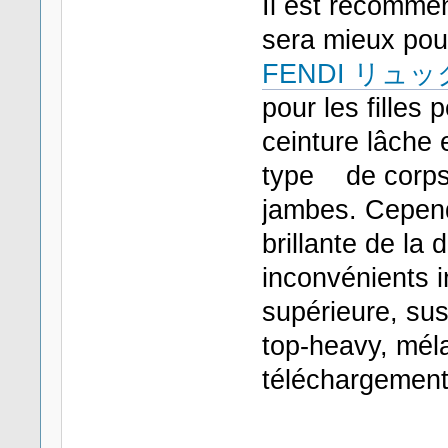
Il est recommen
sera mieux pour
FENDI リュ
pour les filles 
ceinture lâche 
type de corps m
jambes. Cependa
brillante de la
inconvénients i
supérieure, sus
top-heavy, méla
téléchargement 