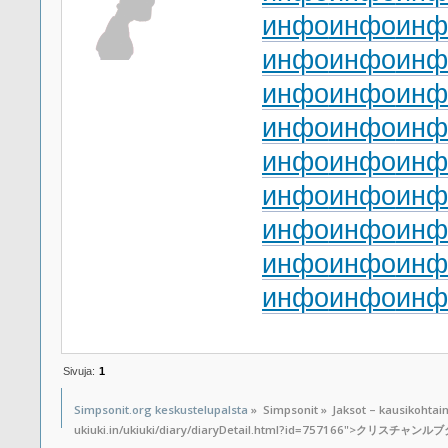
инфо
инфо
инф
инфо
инфо
инф
инфо
инфо
инф
инфо
инфо
инф
инфо
инфо
инф
инфо
инфо
инф
инфо
инфо
инф
инфо
инфо
инф
инфо
инфо
инф
Sivuja:
1
Simpsonit.org keskustelupalsta
»
Simpsonit
»
Jaksot – kausikohtai
ukiuki.in/ukiuki/diary/diaryDetail.html?id=757166">クリスチャンル