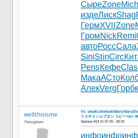
Сыре
Zone
Mic
изде
Лиск
Shag
Герм
XVII
Zone
Гром
Nick
Remi
авто
Росс
Сала
Sini
Stin
Circ
Кит
Pens
Кефе
Clas
Мака
АСто
Кол
Алек
Verg
Горб
Vs: ukiuki.in/ukiuki/diary/diary
wellthisisme
リスチャンルブタン コピー</a>. Mo
Vastaus #14 21.07.26 - 06:25
инфо
инфо
инф