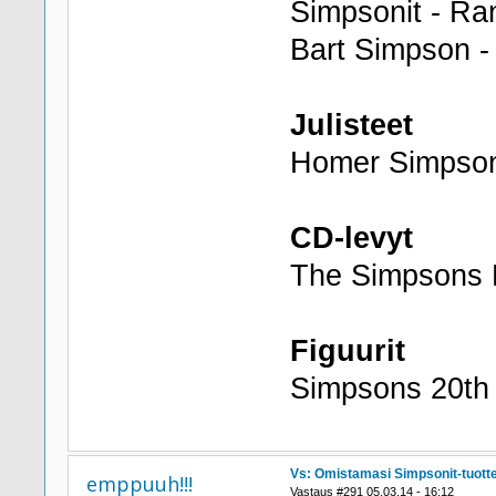
Simpsonit - Ra
Bart Simpson -
Julisteet
Homer Simpson
CD-levyt
The Simpsons M
Figuurit
Simpsons 20th A
Vs: Omistamasi Simpsonit-tuott
emppuuh!!!
Vastaus #291 05.03.14 - 16:12