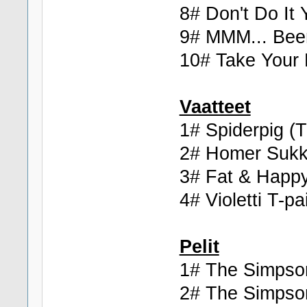
8# Don't Do It 
9# MMM... Bee
10# Take Your 
Vaatteet
1# Spiderpig (
2# Homer Sukk
3# Fat & Happy
4# Violetti T-pa
Pelit
1# The Simpso
2# The Simpso