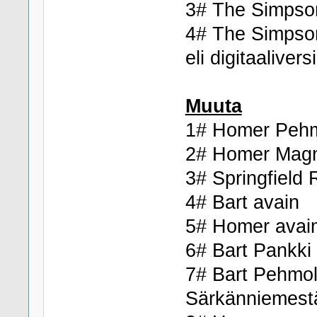
3# The Simpson
4# The Simpso
eli digitaalivers
Muuta
1# Homer Pehm
2# Homer Magn
3# Springfield 
4# Bart avain
5# Homer avai
6# Bart Pankki
7# Bart Pehmole
Särkänniemest