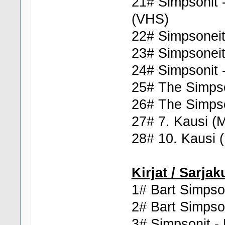
21# Simpsonit 
(VHS)
22# Simpsoneit
23# Simpsoneit
24# Simpsonit 
25# The Simps
26# The Simps
27# 7. Kausi (
28# 10. Kausi 
Kirjat / Sarjak
1# Bart Simpso
2# Bart Simpson
3# Simpsonit -