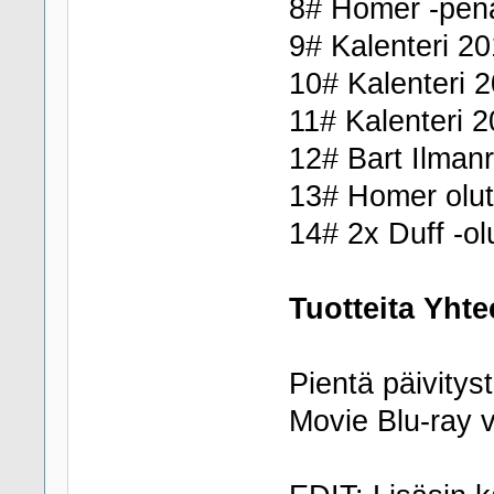
8# Homer -pena
9# Kalenteri 201
10# Kalenteri 2
11# Kalenteri 
12# Bart Ilmanr
13# Homer olut
14# 2x Duff -ol
Tuotteita Yhte
Pientä päivitys
Movie Blu-ray v