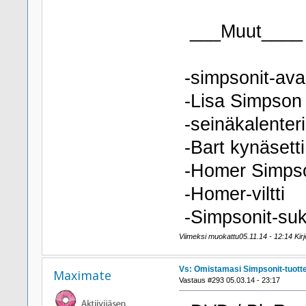
___Muut____
-simpsonit-av
-Lisa Simpson 
-seinäkalenter
-Bart kynäsetti
-Homer Simps
-Homer-viltti
-Simpsonit-su
Viimeksi muokattu05.11.14 - 12:14 Kirjo
Vs: Omistamasi Simpsonit-tuott
Maximate
Vastaus #293 05.03.14 - 23:17