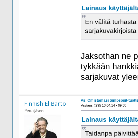
Lainaus käyttäjält
En välitä turhast
sarjakuvakirjoista
Jaksothan ne pä
tykkään hankkia
sarjakuvat ylee
Vs: Omistamasi Simpsonit-tuott
Finnish El Barto
Vastaus #295 13.04.14 - 09:38
Lainaus käyttäjält
Taidanpa päivittää