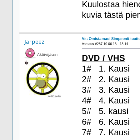
Kuulostaa hien
kuvia tästä pie
Vs: Omistamasi Simpsonit-tuott
Jarpeez
Vastaus #287 10.06.13 - 13:14
DVD / VHS
1# 1. Kausi
2# 2. Kausi
3# 3. Kausi
4# 4. Kausi
5# 5. kausi
6# 6. Kausi
7# 7. Kausi