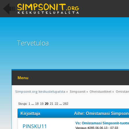
Tervetuloa
Menu
Simpsonit.org keskustelupalsta
»
Simpsonit
»
Oheistuotteet
»
Omistam
Sivuja:
1
...
18
19
20
21
22
...
282
Kirjoittaja
Aihe: Omistamasi Simpsonit
Vs: Omistamasi Simpsonit-tuott
PINSKU11
Vastaus #285 06.06.13 - 07:33