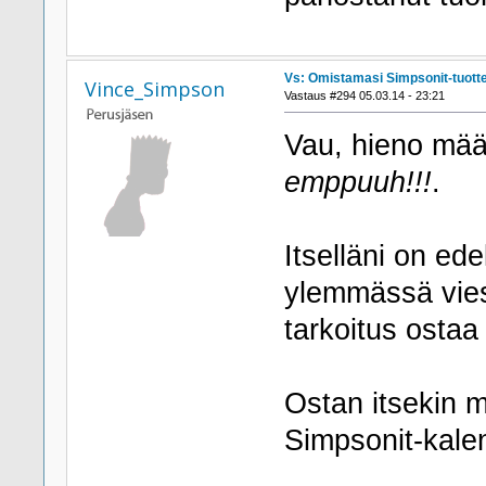
Vs: Omistamasi Simpsonit-tuott
Vince_Simpson
Vastaus #294 05.03.14 - 23:21
Vau, hieno mää
emppuuh!!!
.
Itselläni on ed
ylemmässä vies
tarkoitus ostaa
Ostan itsekin m
Simpsonit-kalen