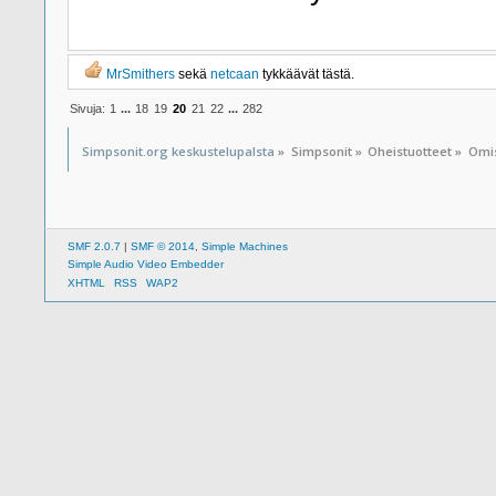
MrSmithers
sekä
netcaan
tykkäävät tästä.
Sivuja:
1
...
18
19
20
21
22
...
282
Simpsonit.org keskustelupalsta
»
Simpsonit
»
Oheistuotteet
»
Omis
SMF 2.0.7
|
SMF © 2014
,
Simple Machines
Simple Audio Video Embedder
XHTML
RSS
WAP2