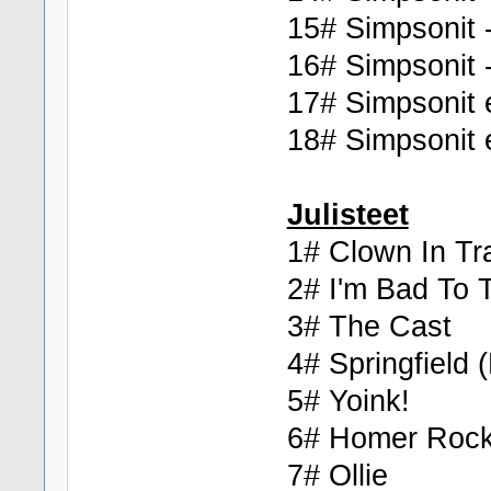
15# Simpsonit -
16# Simpsonit -
17# Simpsonit 
18# Simpsonit 
Julisteet
1# Clown In Tr
2# I'm Bad To
3# The Cast
4# Springfield
5# Yoink!
6# Homer Roc
7# Ollie