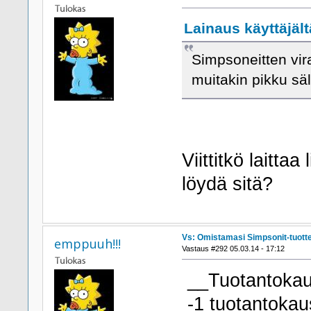
Lainaus käyttäjältä
Simpsoneitten vira
muitakin pikku sä
Viittitkö laitta
löydä sitä?
Vs: Omistamasi Simpsonit-tuott
emppuuh!!!
Vastaus #292 05.03.14 - 17:12
__Tuotantok
-1 tuotantokau