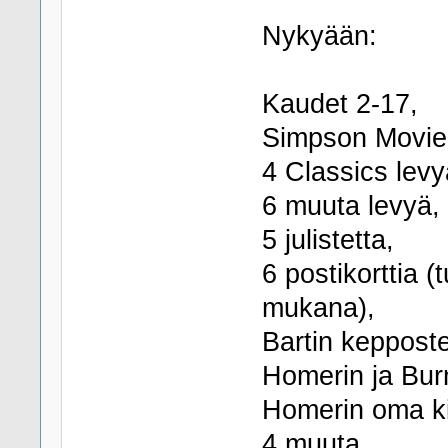
Nykyään:
Kaudet 2-17,
Simpson Movie
4 Classics levy
6 muuta levyä,
5 julistetta,
6 postikorttia (
mukana),
Bartin kepposte
Homerin ja Burn
Homerin oma kir
4 muuta,