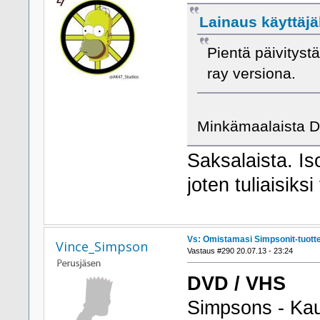
Lainaus käyttäjäl
Pientä päivityst
ray versiona.
Minkämaalaista D
Saksalaista. Is
joten tuliaisiksi 
Vs: Omistamasi Simpsonit-tuott
Vince_Simpson
Vastaus #290 20.07.13 - 23:24
DVD / VHS
Simpsons - Kau