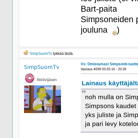
Bart-paita
Simpsoneiden pe
jouluna
)
SimpSuomTv
tykkää tästä.
Vs: Omistamasi Simpsonit-tuott
SimpSuomTv
Vastaus #299 03.03.16 - 20:26
Lainaus käyttäjäl
noh mulla on Simps
Simpsons kaudet 3
yks juliste ja Simp
ja pari levy kotelo