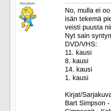
No, mulla ei oo
isän tekemä pie
veisti puusta n
Nyt sain syntym
DVD/VHS:
11. kausi
8. kausi
14. kausi
1. kausi
Kirjat/Sarjakuva
Bart Simpson -