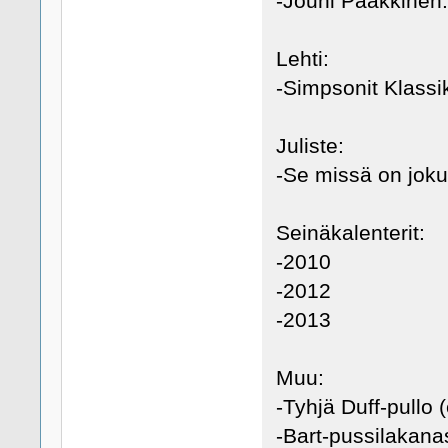
-Jouni Paakkinen
Lehti:
-Simpsonit Klassi
Juliste:
-Se missä on jok
Seinäkalenterit:
-2010
-2012
-2013
Muu:
-Tyhjä Duff-pullo (
-Bart-pussilakanase