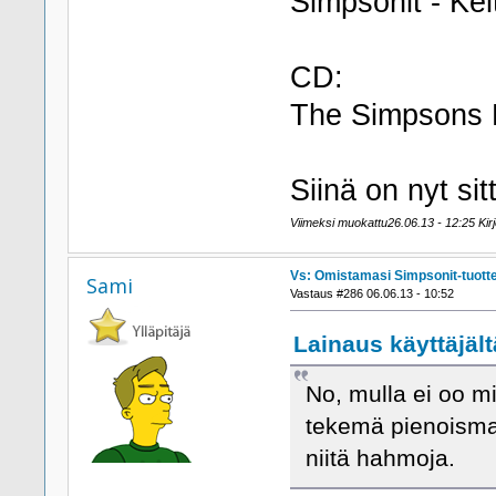
Simpsonit - Ke
CD:
The Simpsons M
Siinä on nyt sit
Viimeksi muokattu26.06.13 - 12:25 Kir
Vs: Omistamasi Simpsonit-tuott
Sami
Vastaus #286 06.06.13 - 10:52
Lainaus käyttäjält
No, mulla ei oo m
tekemä pienoismall
niitä hahmoja.