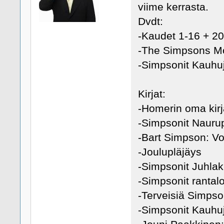
viime kerrasta.
Dvdt:
-Kaudet 1-16 + 20
-The Simpsons M
-Simpsonit Kauhuj
Kirjat:
-Homerin oma kirj
-Simpsonit Naur
-Bart Simpson: Vo
-Joulupläjäys
-Simpsonit Juhlaki
-Simpsonit rantal
-Terveisiä Simpso
-Simpsonit Kauhu