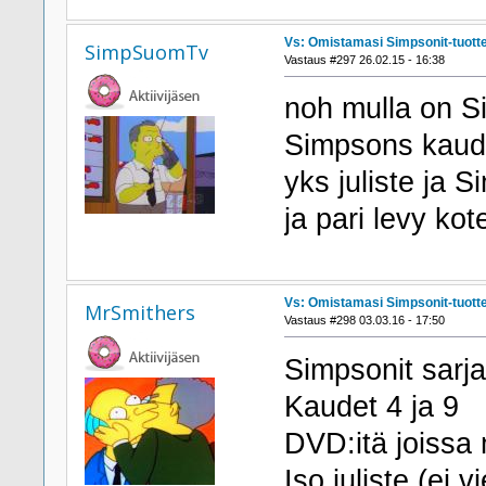
Vs: Omistamasi Simpsonit-tuott
SimpSuomTv
Vastaus #297 26.02.15 - 16:38
noh mulla on Si
Simpsons kaude
yks juliste ja S
ja pari levy kot
Vs: Omistamasi Simpsonit-tuott
MrSmithers
Vastaus #298 03.03.16 - 17:50
Simpsonit sarja
Kaudet 4 ja 9
DVD:itä joissa
Iso juliste (ei v