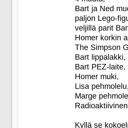
Bart ja Ned muo
paljon Lego-fig
veljillä parit Ba
Homer korkin a
The Simpson 
Bart lippalakki,
Bart PEZ-laite,
Homer muki,
Lisa pehmolelu
Marge pehmole
Radioaktiivine
Kyllä se kokoe