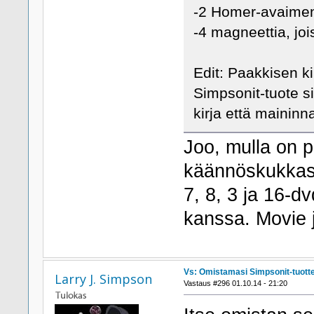
-2 Homer-avaime
-4 magneettia, jo
Edit: Paakkisen kir
Simpsonit-tuote s
kirja että maininn
Joo, mulla on p
käännöskukkaset
7, 8, 3 ja 16-dv
kanssa. Movie j
Vs: Omistamasi Simpsonit-tuott
Larry J. Simpson
Vastaus #296 01.10.14 - 21:20