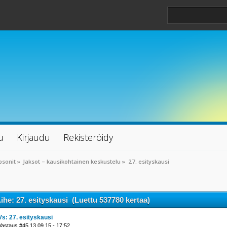
u
Kirjaudu
Rekisteröidy
psonit
»
Jaksot – kausikohtainen keskustelu
»
27. esityskausi
ihe: 27. esityskausi (Luettu 537780 kertaa)
Vs: 27. esityskausi
Vastaus #45 13.09.15 - 17:52