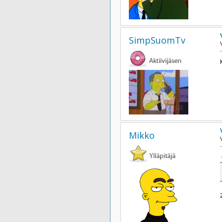
SimpSuomTv
Mikko