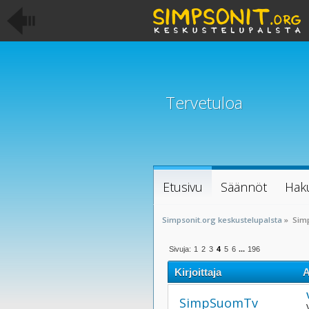
Tervetuloa
Etusivu
Säännöt
Hak
Simpsonit.org keskustelupalsta
»
Sim
Sivuja:
1
2
3
4
5
6
...
196
Kirjoittaja
A
SimpSuomTv