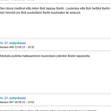
Olen tässä miettinyt että miten Bob tappaa Bartin. Luulempa että Bob heittää Bartin v
liian hirveää jos Bob puukottaisi Bartin kuoliaaksi tai ampuisi.
Vs: 27. esityskausi
Vastaus #46 13.09.15 - 19:32
Rikotulla pullolla hakkaaminen kuulostaisi jotenkin Bobin tapaiselta.
Vs: 27. esityskausi
Vastaus #47 26.09.15 - 13:52