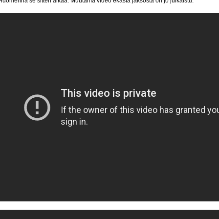
Huomenna se sitten alkaa. Muutama video ekasta jaksosta on jo julkaistu.