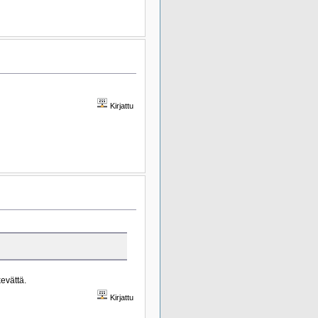
Kirjattu
evättä.
Kirjattu