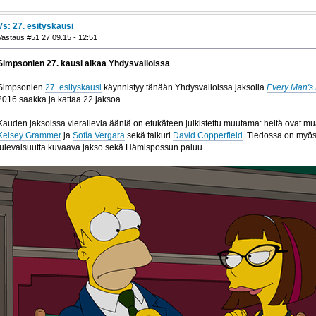
Vs: 27. esityskausi
Vastaus #51 27.09.15 - 12:51
Simpsonien 27. kausi alkaa Yhdysvalloissa
Simpsonien
27. esityskausi
käynnistyy tänään Yhdysvalloissa jaksolla
Every Man's
2016 saakka ja kattaa 22 jaksoa.
Kauden jaksoissa vierailevia ääniä on etukäteen julkistettu muutama: heitä ovat mu
Kelsey Grammer
ja
Sofía Vergara
sekä taikuri
David Copperfield
. Tiedossa on myös
tulevaisuutta kuvaava jakso sekä Hämispossun paluu.