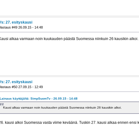
Vs: 27. esityskausi
Vastaus #49 26.09.15 - 14:48
Kausi alkaa varmaan noin kuukauden päästä Suomessa niinkuin 26 kausikin alkoi.
Vs: 27. esityskausi
Vastaus #50 27.09.15 - 12:49
Lainaus käyttäjältä: SimpSuomTv - 26.09.15 - 14:48
Kausi alkaa varmaan noin kuukauden päästä Suomessa niinkuin 26 kausikin alkoi.
26. kausi alkoi Suomessa vasta viime keväänä. Tuskin 27. kausi alkaa ennen ensi k