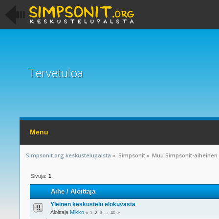
Tervetuloa
Menu
Simpsonit.org keskustelupalsta
»
Simpsonit
»
Muu Simpsonit-aiheinen
Sivuja:
1
Aihe
/
Aloittaja
Yleinen keskustelu elokuvasta
Aloittaja
Mikko
«
1
2
3
...
40
»