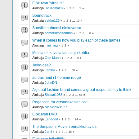
Elokuvan "virheitä"
Aloittaja
He-Komazu
«
1
2
3
...
5
»
Soundtrack
Aloittaja
sakke123
«
1
2
3
...
10
»
Suosikkihahmosi elokuvassa
Aloittaja
homersimpsondoh
«
1
2
3
...
8
»
When it comes to how you play each of these games
Aloittaja
miniming
«
1
2
»
Muista elokuvista lainattuja kohtia
Aloittaja
Otto Mann
«
1
2
3
...
5
»
Jatko-osa?
Aloittaja
Lambo
«
1
2
3
...
68
»
adidas nmd r1 homme rouge
Aloittaja
JohnDN
A global fashion brand comes a great responsibility to think
Aloittaja
Shawn1088
«
1
2
3
...
54
»
Regenschirm versandkostenlos!!!
Aloittaja
Nicole2021927
Elokuvan DVD
Aloittaja
Esnaced
«
1
2
3
...
24
»
The Simpsons Movien ennakkonäytös
Aloittaja
Jami
«
1
2
3
...
45
»
Elokuvaa leikellään!