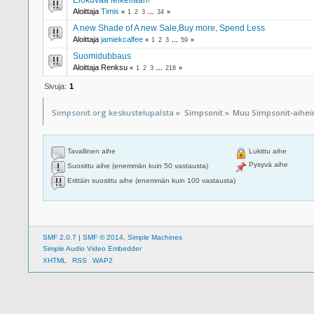
Aloittaja
Timis
«
1
2
3
...
34
»
A new Shade of A new Sale,Buy more, Spend Less
Aloittaja
jamiekcalfee
«
1
2
3
...
59
»
Suomidubbaus
Aloittaja Renksu
«
1
2
3
...
218
»
Sivuja:
1
Simpsonit.org keskustelupalsta
»
Simpsonit
»
Muu Simpsonit-aihe
Tavallinen aihe
Lukittu aihe
Pysyvä aihe
Suosittu aihe (enemmän kuin 50 vastausta)
Erittäin suosittu aihe (enemmän kuin 100 vastausta)
SMF 2.0.7
|
SMF © 2014
,
Simple Machines
Simple Audio Video Embedder
XHTML
RSS
WAP2