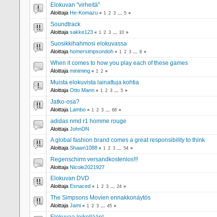
Elokuvan "virheitä"
Aloittaja
He-Komazu
«
1
2
3
...
5
»
Soundtrack
Aloittaja
sakke123
«
1
2
3
...
10
»
Suosikkihahmosi elokuvassa
Aloittaja
homersimpsondoh
«
1
2
3
...
8
»
When it comes to how you play each of these games
Aloittaja
miniming
«
1
2
»
Muista elokuvista lainattuja kohtia
Aloittaja
Otto Mann
«
1
2
3
...
5
»
Jatko-osa?
Aloittaja
Lambo
«
1
2
3
...
68
»
adidas nmd r1 homme rouge
Aloittaja
JohnDN
A global fashion brand comes a great responsibility to think
Aloittaja
Shawn1088
«
1
2
3
...
54
»
Regenschirm versandkostenlos!!!
Aloittaja
Nicole2021927
Elokuvan DVD
Aloittaja
Esnaced
«
1
2
3
...
24
»
The Simpsons Movien ennakkonäytös
Aloittaja
Jami
«
1
2
3
...
45
»
Elokuvaa leikellään!