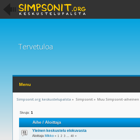
Tervetuloa
Menu
Simpsonit.org keskustelupalsta
»
Simpsonit
»
Muu Simpsonit-aiheinen
Sivuja:
1
Aihe
/
Aloittaja
Yleinen keskustelu elokuvasta
Aloittaja
Mikko
«
1
2
3
...
40
»