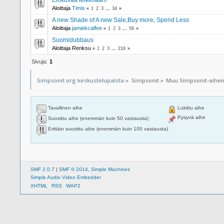
Aloittaja
Timis
«
1
2
3
...
34
»
A new Shade of A new Sale,Buy more, Spend Less
Aloittaja
jamiekcalfee
«
1
2
3
...
59
»
Suomidubbaus
Aloittaja Renksu
«
1
2
3
...
218
»
Sivuja:
1
Simpsonit.org keskustelupalsta
»
Simpsonit
»
Muu Simpsonit-aihe
Tavallinen aihe
Lukittu aihe
Pysyvä aihe
Suosittu aihe (enemmän kuin 50 vastausta)
Erittäin suosittu aihe (enemmän kuin 100 vastausta)
SMF 2.0.7
|
SMF © 2014
,
Simple Machines
Simple Audio Video Embedder
XHTML
RSS
WAP2