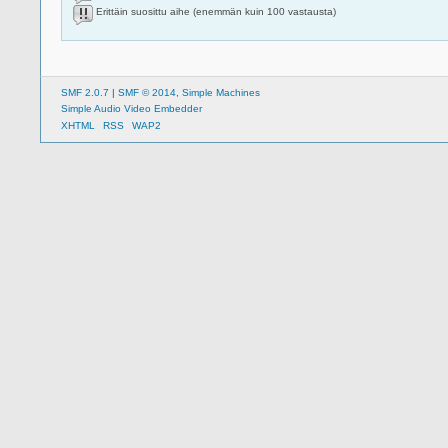
Erittäin suosittu aihe (enemmän kuin 100 vastausta)
SMF 2.0.7
|
SMF © 2014
,
Simple Machines
Simple Audio Video Embedder
XHTML
RSS
WAP2