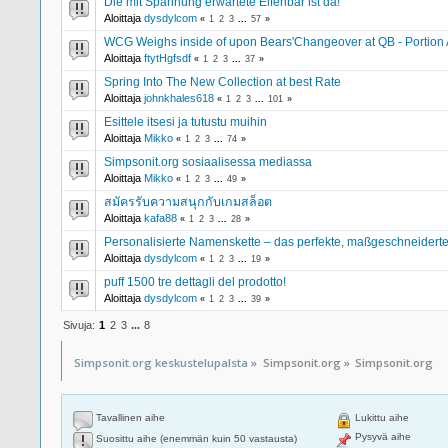
Die mit Spannung erwartete Elfenbar ist da!
Aloittaja
dysdylcom
«
1
2
3
...
57
»
WCG Weighs inside of upon Bears'Changeover at QB - Portion 
Aloittaja
ftytHgfsdf
«
1
2
3
...
37
»
Spring Into The New Collection at best Rate
Aloittaja
johnkhales618
«
1
2
3
...
101
»
Esittele itsesi ja tutustu muihin
Aloittaja
Mikko
«
1
2
3
...
74
»
Simpsonit.org sosiaalisessa mediassa
Aloittaja
Mikko
«
1
2
3
...
49
»
สมัครรับความสนุกกับเกมสล็อต
Aloittaja
kafa88
«
1
2
3
...
28
»
Personalisierte Namenskette – das perfekte, maßgeschneider
Aloittaja
dysdylcom
«
1
2
3
...
19
»
puff 1500 tre dettagli del prodotto!
Aloittaja
dysdylcom
«
1
2
3
...
39
»
Sivuja:
1
2
3
...
8
Simpsonit.org keskustelupalsta
»
Simpsonit.org
»
Simpsonit.org
Tavallinen aihe
Lukittu aihe
Pysyvä aihe
Suosittu aihe (enemmän kuin 50 vastausta)