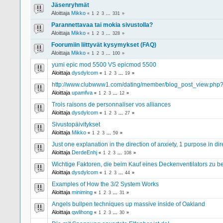
Jäsenryhmät
Aloittaja
Mikko
«
1
2
3
...
331
»
Parannettavaa tai mokia sivustolla?
Aloittaja
Mikko
«
1
2
3
...
328
»
Foorumiin liittyvät kysymykset (FAQ)
Aloittaja
Mikko
«
1
2
3
...
100
»
yumi epic mod 5500 VS epicmod 5500
Aloittaja
dysdylcom
«
1
2
3
...
19
»
http://www.clubwww1.com/dating/member/blog_post_view.php?p
Aloittaja
upamfva
«
1
2
3
...
12
»
Trois raisons de personnaliser vos alliances
Aloittaja
dysdylcom
«
1
2
3
...
27
»
Sivustopäivitykset
Aloittaja
Mikko
«
1
2
3
...
59
»
Just one explanation in the direction of anxiety, 1 purpose in di
Aloittaja
DerdeEnhj
«
1
2
3
...
108
»
Wichtige Faktoren, die beim Kauf eines Deckenventilators zu b
Aloittaja
dysdylcom
«
1
2
3
...
44
»
Examples of How the 3/2 System Works
Aloittaja
miniming
«
1
2
3
...
31
»
Angels bullpen techniques up massive inside of Oakland
Aloittaja
qwlihong
«
1
2
3
...
30
»