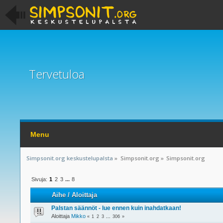
Tervetuloa
Menu
Simpsonit.org keskustelupalsta
»
Simpsonit.org
»
Simpsonit.org
Sivuja:
1
2
3
...
8
Aihe
/
Aloittaja
Palstan säännöt - lue ennen kuin inahdatkaan!
Aloittaja
Mikko
«
1
2
3
...
306
»