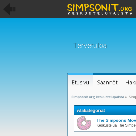
Tervetuloa
Etusivu
Säännöt
Hak
Simpsonit.org keskustelupalsta
»
Sim
Alakategoriat
The Simpsons Mov
Keskustelua The Simps