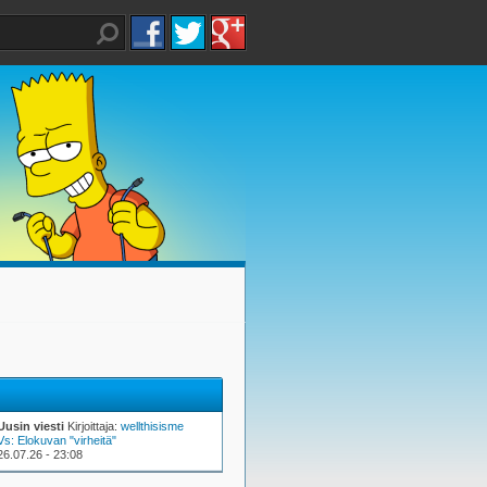
Uusin viesti
Kirjoittaja:
wellthisisme
Vs: Elokuvan "virheitä"
26.07.26 - 23:08