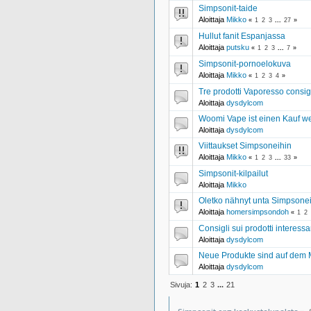
Simpsonit-taide
Aloittaja
Mikko
«
1
2
3
...
27
»
Hullut fanit Espanjassa
Aloittaja
putsku
«
1
2
3
...
7
»
Simpsonit-pornoelokuva
Aloittaja
Mikko
«
1
2
3
4
»
Tre prodotti Vaporesso consigl
Aloittaja
dysdylcom
Woomi Vape ist einen Kauf we
Aloittaja
dysdylcom
Viittaukset Simpsoneihin
Aloittaja
Mikko
«
1
2
3
...
33
»
Simpsonit-kilpailut
Aloittaja
Mikko
Oletko nähnyt unta Simpsone
Aloittaja
homersimpsondoh
«
1
2
Consigli sui prodotti interessan
Aloittaja
dysdylcom
Neue Produkte sind auf dem 
Aloittaja
dysdylcom
Sivuja:
1
2
3
...
21