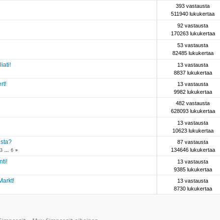
393 vastausta
511940 lukukertaa
92 vastausta
170263 lukukertaa
53 vastausta
82485 lukukertaa
iati!
13 vastausta
8837 lukukertaa
rt!
13 vastausta
9982 lukukertaa
482 vastausta
628093 lukukertaa
13 vastausta
10623 lukukertaa
ista?
87 vastausta
134646 lukukertaa
3
...
6
»
ti!
13 vastausta
9385 lukukertaa
Markt!
13 vastausta
8730 lukukertaa