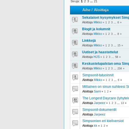
Sivuja:
1
2
3
...
21
Aihe
/
Aloittaja
Sekalaiset kysymykset Sim
Aloittaja
Mikko
«
1
2
3
...
6
»
Blogit ja kolumnit
Aloittaja
Mikko
«
1
2
3
...
8
»
Linkkejä
Aloittaja
Mikko
«
1
2
3
...
15
»
Uutiset ja haastattelut
Aloittaja
HJS
«
1
2
3
...
58
»
Keskustelupalstan oma Simp
Aloittaja
Mikko
«
1
2
3
...
234
»
Simpsonit-tatuoinnit
Aloittaja
Mikko
«
1
2
3
...
6
»
Millainen on sinun suhteesi 
Aloittaja
Sami
«
1
2
»
The Longest Daycare (lyhytel
Aloittaja
Jarpeez
«
1
2
3
...
13
»
Simpsonit-dokumentit
Aloittaja
Jarpeez
Simpsonien eri kieliversiot
Aloittaja
kk
«
1
2
»