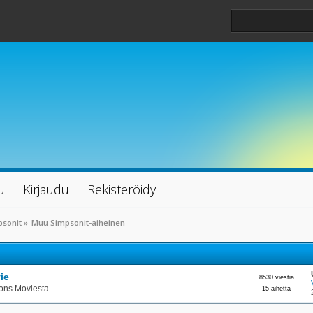
u
Kirjaudu
Rekisteröidy
psonit
»
Muu Simpsonit-aiheinen
ie
8530 viestiä
ons Moviesta.
15 aihetta