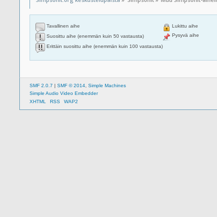
Tavallinen aihe
Lukittu aihe
Pysyvä aihe
Suosittu aihe (enemmän kuin 50 vastausta)
Erittäin suosittu aihe (enemmän kuin 100 vastausta)
SMF 2.0.7
|
SMF © 2014
,
Simple Machines
Simple Audio Video Embedder
XHTML
RSS
WAP2