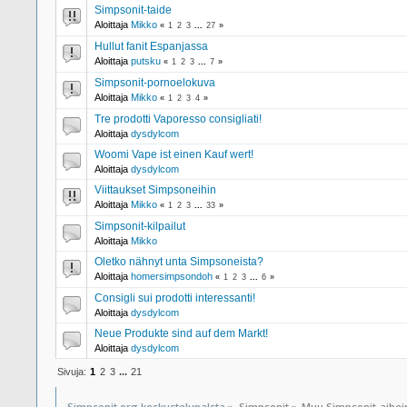
Simpsonit-taide
Aloittaja
Mikko
«
1
2
3
...
27
»
Hullut fanit Espanjassa
Aloittaja
putsku
«
1
2
3
...
7
»
Simpsonit-pornoelokuva
Aloittaja
Mikko
«
1
2
3
4
»
Tre prodotti Vaporesso consigliati!
Aloittaja
dysdylcom
Woomi Vape ist einen Kauf wert!
Aloittaja
dysdylcom
Viittaukset Simpsoneihin
Aloittaja
Mikko
«
1
2
3
...
33
»
Simpsonit-kilpailut
Aloittaja
Mikko
Oletko nähnyt unta Simpsoneista?
Aloittaja
homersimpsondoh
«
1
2
3
...
6
»
Consigli sui prodotti interessanti!
Aloittaja
dysdylcom
Neue Produkte sind auf dem Markt!
Aloittaja
dysdylcom
Sivuja:
1
2
3
...
21
Simpsonit.org keskustelupalsta
»
Simpsonit
»
Muu Simpsonit-aihe