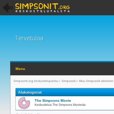
Tervetuloa
Menu
Simpsonit.org keskustelupalsta
»
Simpsonit
»
Muu Simpsonit-aiheinen
Alakategoriat
The Simpsons Movie
Keskustelua The Simpsons Moviesta.