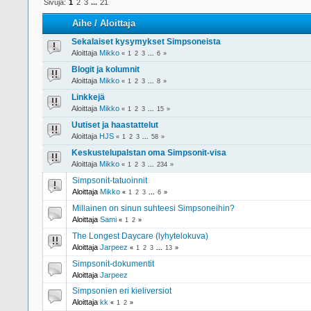
Sivuja:
1
2
3
...
21
Aihe
/
Aloittaja
Sekalaiset kysymykset Simpsoneista
Aloittaja
Mikko
«
1
2
3
...
6
»
Blogit ja kolumnit
Aloittaja
Mikko
«
1
2
3
...
8
»
Linkkejä
Aloittaja
Mikko
«
1
2
3
...
15
»
Uutiset ja haastattelut
Aloittaja
HJS
«
1
2
3
...
58
»
Keskustelupalstan oma Simpsonit-visa
Aloittaja
Mikko
«
1
2
3
...
234
»
Simpsonit-tatuoinnit
Aloittaja
Mikko
«
1
2
3
...
6
»
Millainen on sinun suhteesi Simpsoneihin?
Aloittaja
Sami
«
1
2
»
The Longest Daycare (lyhytelokuva)
Aloittaja
Jarpeez
«
1
2
3
...
13
»
Simpsonit-dokumentit
Aloittaja
Jarpeez
Simpsonien eri kieliversiot
Aloittaja
kk
«
1
2
»