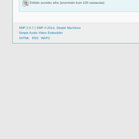
Erittäin suosittu aihe (enemmän kuin 100 vastausta)
SMF 2.0.7
|
SMF © 2014
,
Simple Machines
Simple Audio Video Embedder
XHTML
RSS
WAP2