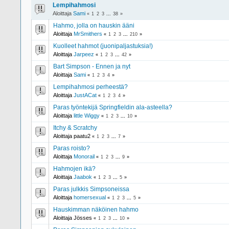
Lempihahmosi
Aloittaja
Sami
«
1
2
3
...
38
»
Hahmo, jolla on hauskin ääni
Aloittaja
MrSmithers
«
1
2
3
...
210
»
Kuolleet hahmot (juonipaljastuksia!)
Aloittaja
Jarpeez
«
1
2
3
...
42
»
Bart Simpson - Ennen ja nyt
Aloittaja
Sami
«
1
2
3
4
»
Lempihahmosi perheestä?
Aloittaja
JustACat
«
1
2
3
4
»
Paras työntekijä Springfieldin ala-asteella?
Aloittaja
little Wiggy
«
1
2
3
...
10
»
Itchy & Scratchy
Aloittaja paatu2
«
1
2
3
...
7
»
Paras roisto?
Aloittaja
Monorail
«
1
2
3
...
9
»
Hahmojen ikä?
Aloittaja
Jaabok
«
1
2
3
...
5
»
Paras julkkis Simpsoneissa
Aloittaja
homersexual
«
1
2
3
...
5
»
Hauskimman näköinen hahmo
Aloittaja Jösses
«
1
2
3
...
10
»