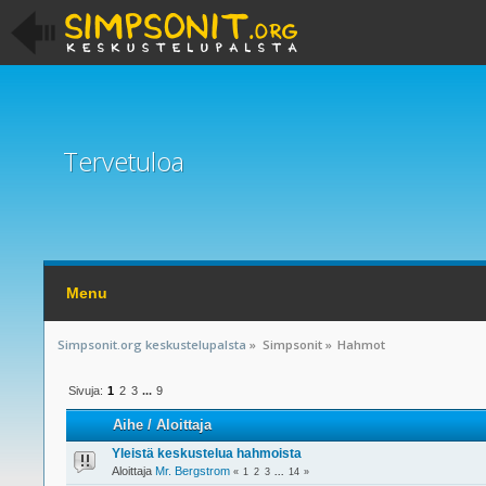
Tervetuloa
Menu
Simpsonit.org keskustelupalsta
»
Simpsonit
»
Hahmot
Sivuja:
1
2
3
...
9
Aihe
/
Aloittaja
Yleistä keskustelua hahmoista
Aloittaja
Mr. Bergstrom
«
1
2
3
...
14
»