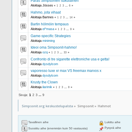
Paras Simpsonien sukulainen
Aloittaja Jösses
«
1
2
3
...
6
»
Hahmo, jota vihaat
Aloittaja Bartnes
«
1
2
3
...
14
»
Bartin hölmöin tempaus
Aloittaja
el^masa
«
1
2
3
...
9
»
Game-specific Strategies
Aloittaja
miniming
Ideoi oma Simpsonit-hahmo!
Aloittaja
ozq
«
1
2
3
...
33
»
Confronto di tre sigarette elettroniche usa e getta!
Aloittaja
dysdylcom
vaporesso luxe xr max VS freemax marvos x
Aloittaja
dysdylcom
Krusty the Clown
Aloittaja
ilarimik
«
1
2
3
...
8
»
Sivuja:
1
2
3
...
9
Simpsonit.org keskustelupalsta
»
Simpsonit
»
Hahmot
Tavallinen aihe
Lukittu aihe
Pysyvä aihe
Suosittu aihe (enemmän kuin 50 vastausta)