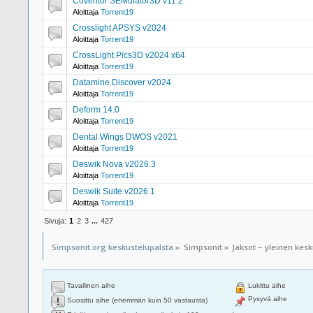
Coventor SEMulator3D v11.2
Aloittaja
Torrent19
Crosslight APSYS v2024
Aloittaja
Torrent19
CrossLight Pics3D v2024 x64
Aloittaja
Torrent19
Datamine.Discover v2024
Aloittaja
Torrent19
Deform 14.0
Aloittaja
Torrent19
Dental Wings DWOS v2021
Aloittaja
Torrent19
Deswik Nova v2026.3
Aloittaja
Torrent19
Deswik Suite v2026.1
Aloittaja
Torrent19
Sivuja:
1
2
3
...
427
Simpsonit.org keskustelupalsta
»
Simpsonit
»
Jaksot – yleinen kes
Tavallinen aihe
Lukittu aihe
Pysyvä aihe
Suosittu aihe (enemmän kuin 50 vastausta)