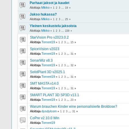
Parhaat jaksot ja kaudet
Aloittaja
Mikko
«
1
2
3
...
19
»
Jakso hukassa?
Aloittaja
Mikko
«
1
2
3
...
25
»
Yleinen keskustelu jaksoista
Aloittaja
Mikko
«
1
2
3
...
229
»
StarVision Pro v2023.0.2
Aloittaja
Torrent19
«
1
2
3
...
15
»
SpiceVision v2023
Aloittaja
Torrent19
«
1
2
3
...
31
»
SonarWiz v8.3
Aloittaja
Torrent19
«
1
2
3
...
32
»
SolidPlant 3D v2025.1
Aloittaja
Torrent19
«
1
2
3
...
31
»
SMT MASTA v14.0
Aloittaja
Torrent19
«
1
2
3
...
31
»
SMART PLANT 3D SP3D v13.1
Aloittaja
Torrent19
«
1
2
3
...
23
»
Warum brauchen Kinder eine personalisierte Brotdose?
Aloittaja
dysdylcom
«
1
2
3
...
31
»
CoPre v2.10.0 Win
Aloittaja
Torrent19