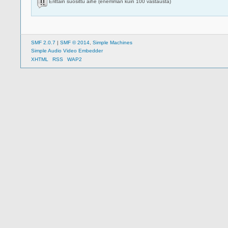
Erittäin suosittu aihe (enemmän kuin 100 vastausta)
SMF 2.0.7
|
SMF © 2014
,
Simple Machines
Simple Audio Video Embedder
XHTML
RSS
WAP2