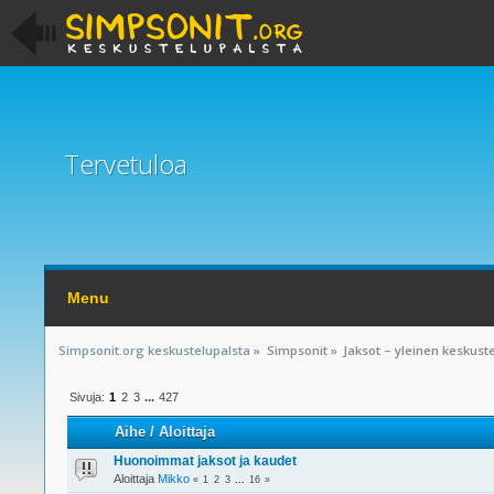
Tervetuloa
Menu
Simpsonit.org keskustelupalsta
»
Simpsonit
»
Jaksot – yleinen keskust
Sivuja:
1
2
3
...
427
Aihe
/
Aloittaja
Huonoimmat jaksot ja kaudet
Aloittaja
Mikko
«
1
2
3
...
16
»