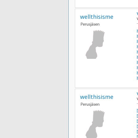
wellthisisme
wellthisisme