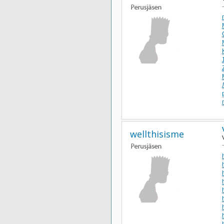
wellthisisme