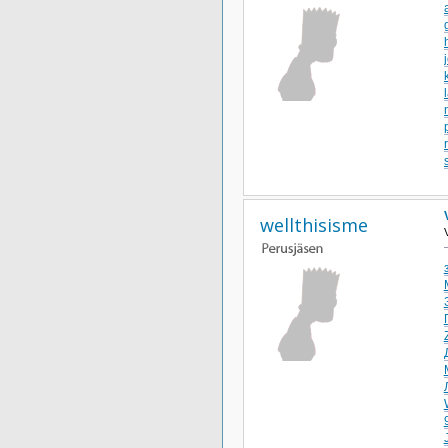
wellthisisme