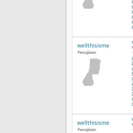
wellthisisme
wellthisisme