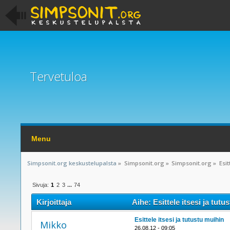
Tervetuloa
Menu
Simpsonit.org keskustelupalsta
»
Simpsonit.org
»
Simpsonit.org
»
Esit
Sivuja:
1
2
3
...
74
Kirjoittaja
Aihe: Esittele itsesi ja tut
Esittele itsesi ja tutustu muihin
Mikko
26.08.12 - 09:05