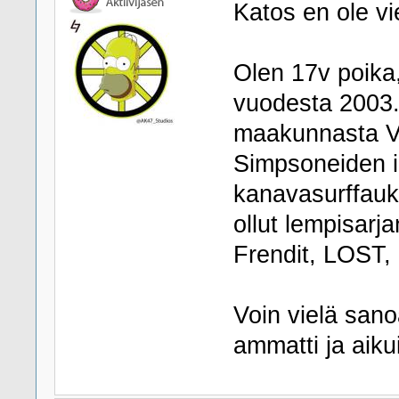
Katos en ole vie
Olen 17v poika
vuodesta 2003.
maakunnasta Va
Simpsoneiden i
kanavasurffauks
ollut lempisarj
Frendit, LOST, 
Voin vielä san
ammatti ja aik