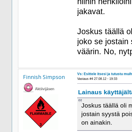
niihin henkilöihi
jakavat.
Joskus täällä ol
joko se jostain 
väärin. No, nyt
Vs: Esittele itsesi ja tutustu muih
Finnish Simpson
Vastaus #4 27.08.12 - 19:33
Lainaus käyttäjält
Joskus täällä oli m
jostain syystä poi
on ainakin.