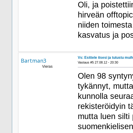
Oli, ja poistetti
hirveän offtopi
niiden toimesta 
kasvatus ja po
Vs: Esittele itsesi ja tutustu muih
Bartman3
Vastaus #5 27.08.12 - 20:30
Vieras
Olen 98 syntyny
tykännyt, mutta
kunnolla seura
rekisteröidyin t
mutta luen silt
suomenkielisen