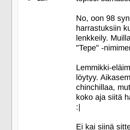
No, oon 98 synt
harrastuksiin ku
lenkkeily. Muil
"Tepe" -nimimer
Lemmikki-eläime
löytyy. Aikasemm
chinchillaa, mut
koko aja siitä 
:|
Ei kai siinä sit