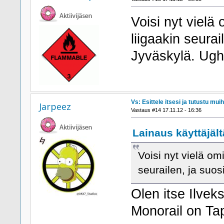
Voisi nyt vielä 
liigaakin seura
Jyväskylä. Ugh
Vs: Esittele itsesi ja tutustu muih
Jarpeez
Vastaus #14 17.11.12 - 16:36
Lainaus käyttäjält
Voisi nyt vielä omi
seurailen, ja suo
Olen itse Ilvek
Monorail on Ta