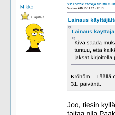
Vs: Esittele itsesi ja tutustu muih
Mikko
Vastaus #10 15.11.12 - 17:13
Lainaus käyttäjäl
Lainaus käyttäjäl
Kiva saada muka
tuntuu, että kaik
jaksat kirjoitella 
Kröhöm... Täällä 
31. päivänä.
Joo, tiesin kyll
taitaa olla Paak