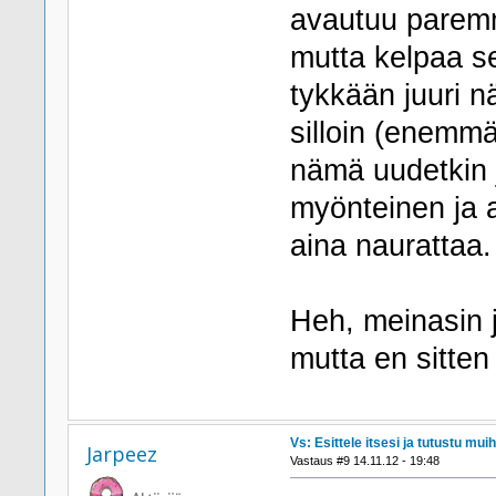
avautuu paremmi
mutta kelpaa se
tykkään juuri nä
silloin (enemm
nämä uudetkin j
myönteinen ja 
aina naurattaa.
Heh, meinasin ja
mutta en sitten
Vs: Esittele itsesi ja tutustu muih
Jarpeez
Vastaus #9 14.11.12 - 19:48