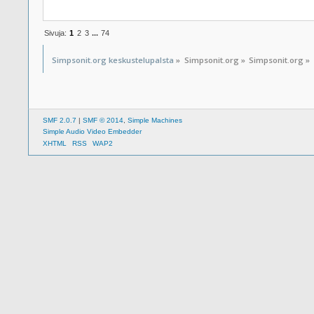
Sivuja:
1
2
3
...
74
Simpsonit.org keskustelupalsta
»
Simpsonit.org
»
Simpsonit.org
»
SMF 2.0.7
|
SMF © 2014
,
Simple Machines
Simple Audio Video Embedder
XHTML
RSS
WAP2