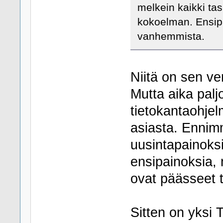
melkein kaikki tas
kokoelman. Ensipa
vanhemmista.
Niitä on sen ve
Mutta aika palj
tietokantaohjelm
asiasta. Ennim
uusintapainoksi
ensipainoksia, 
ovat päässeet 
Sitten on yksi 