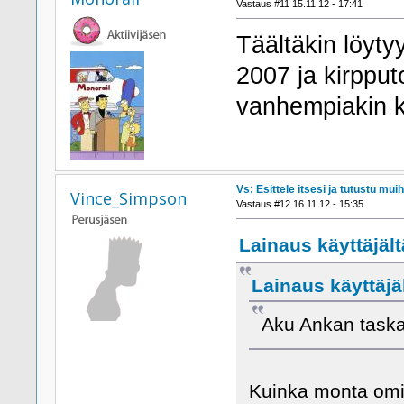
Vastaus #11 15.11.12 - 17:41
Täältäkin löyty
2007 ja kirpput
vanhempiakin k
Vs: Esittele itsesi ja tutustu muih
Vince_Simpson
Vastaus #12 16.11.12 - 15:35
Lainaus käyttäjält
Lainaus käyttäjä
Aku Ankan taskau
Kuinka monta omis