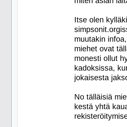
miten asian lait
Itse olen kylläk
simpsonit.orgis
muutakin infoa,
miehet ovat täll
monesti ollut hy
kadoksissa, kun
jokaisesta jaks
No tälläisiä miet
kestä yhtä kau
rekisteröitymis