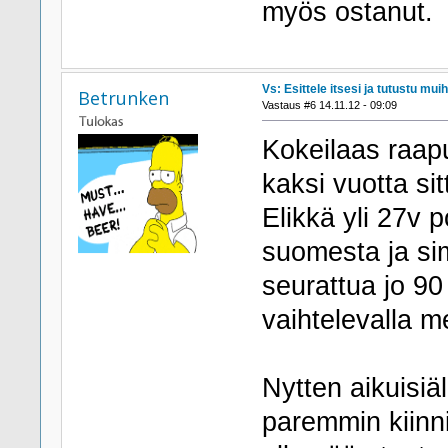
myös ostanut.
Vs: Esittele itsesi ja tutustu muih
Betrunken
Vastaus #6 14.11.12 - 09:09
Kokeilaas raapu
kaksi vuotta sitt
Elikkä yli 27v p
suomesta ja sim
seurattua jo 90
vaihtelevalla m
Nytten aikuisiä
paremmin kiinni