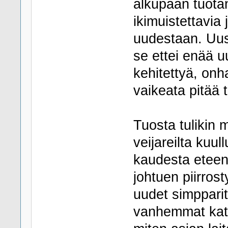
alkupään tuota
ikimuistettavia
uudestaan. Uus
se ettei enää u
kehitettyä, onha
vaikeata pitää 
Tuosta tulikin 
veijareilta kuul
kaudesta eteen
johtuen piirrost
uudet simpparit
vanhemmat katso