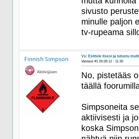
mutta kunnolla 
sivusto perustet
minulle paljon 
tv-rupeama sillo
Vs: Esittele itsesi ja tutustu muih
Finnish Simpson
Vastaus #1 26.08.12 - 11:30
No, pistetääs 
täällä foorumilla
Simpsoneita se
aktiivisesti ja 
koska Simpsonie
nähtyä niin runs