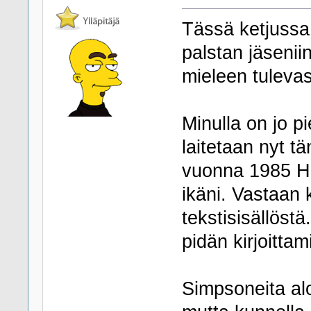
Tässä ketjussa 
palstan jäsenii
mieleen tulevas
Minulla on jo pi
laitetaan nyt t
vuonna 1985 He
ikäni. Vastaan
tekstisisällöst
pidän kirjoittam
Simpsoneita alo