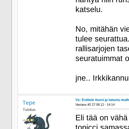
katselu.
No, mitähän vie
tulee seurattua
rallisarjojen ta
seuratuimmat o
jne.. Irkkikannu
Vs: Esittele itsesi ja tutustu muih
Tepe
Vastaus #2 27.08.12 - 14:14
Eli tää on vähä 
topicci samass