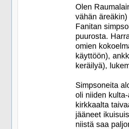
Olen Raumalain
vähän äreäkin) j
Fanitan simpsoi
puurosta. Harra
omien kokoelm
käyttöön), ankk
keräilyä), luke
Simpsoneita alo
oli niiden kult
kirkkaalta taiva
jääneet ikuisui
niistä saa paljo