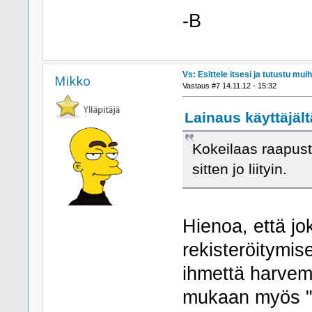
-B
Vs: Esittele itsesi ja tutustu muih
Mikko
Vastaus #7 14.11.12 - 15:32
Lainaus käyttäjält
Kokeilaas raapust
sitten jo liityin.
Hienoa, että jo
rekisteröitymise
ihmettä harvem
mukaan myös "v