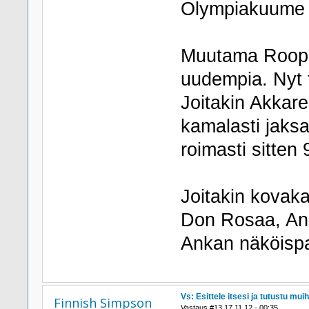
Olympiakuume 
Muutama Roope-
uudempia. Nyt t
Joitakin Akkare
kamalasti jaksa
roimasti sitten 
Joitakin kovaka
Don Rosaa, Anka
Ankan näköispai
Vs: Esittele itsesi ja tutustu muih
Finnish Simpson
Vastaus #13 17.11.12 - 00:35