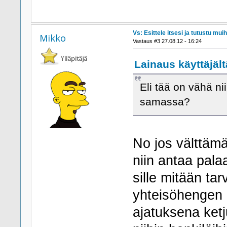
Vs: Esittele itsesi ja tutustu muih
Mikko
Vastaus #3 27.08.12 - 16:24
Lainaus käyttäjält
Eli tää on vähä nii
samassa?
No jos välttämät
niin antaa pal
sille mitään tar
yhteisöhengen 
ajatuksena ketj